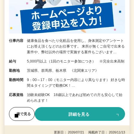
仕事内容
健康食品を食べたり化粧品を使用し、身体測定やアンケート
にお答え頂くなどのお仕事です。 来所が無くご自宅で出来る
案件や、弊社以外の場所で実施する案件もございます…
給与
5,000円以上（1回のモニター参加につき） ※完全出来高制
勤務地
茨城県、群馬県、栃木県 《北関東エリア》
勤務時間
9：00～17：00（モニター内容により異なります） 好きな時
間＆タイミングで勤務OK！…
応募資格
治験未経験OK 18歳以上であれば初めての方も安心して始
められます！
詳細を見る
後で見る
更新日： 2026/07/21 掲載終了日： 2026/11/13