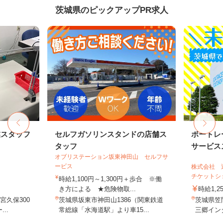
茨城県のピックアップPR求人
業スタッフ
セルフガソリンスタンドの店舗ス
ボートレ
タッフ
サービスス
オブリステーション坂東神田山 セルフサ
ービス
株式会社 
チケットシ
時給1,100円～1,300円＋歩合 ※働
き方による ★危険物取...
時給1,2
久保300
茨城県坂東市神田山1386（関東鉄道
茨城県笠間
..
常総線「水海道駅」より車15...
三郷インタ