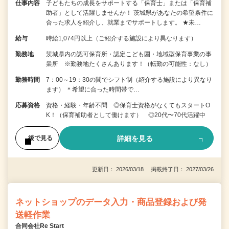
仕事内容
子どもたちの成長をサポートする「保育士」または「保育補
助者」として活躍しませんか！ 茨城県があなたの希望条件に
合った求人を紹介し、就業までサポートします。 ★未…
給与
時給1,074円以上（ご紹介する施設により異なります）
勤務地
茨城県内の認可保育所・認定こども園・地域型保育事業の事
業所 ※勤務地たくさんあります！（転勤の可能性：なし）
勤務時間
7：00～19：30の間でシフト制（紹介する施設により異なり
ます） ＊希望に合った時間帯で…
応募資格
資格・経験・年齢不問 ◎保育士資格がなくてもスタートO
K！（保育補助者として働けます） ◎20代〜70代活躍中
詳細を見る
後で見る
更新日： 2026/03/18 掲載終了日： 2027/03/26
ネットショップのデータ入力・商品登録および発
送軽作業
合同会社Re Start