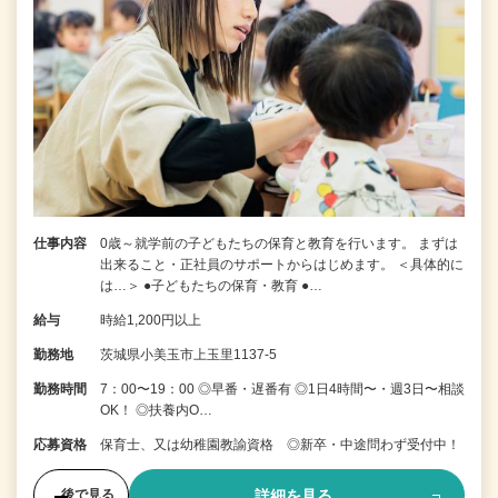
仕事内容
0歳～就学前の子どもたちの保育と教育を行います。 まずは
出来ること・正社員のサポートからはじめます。 ＜具体的に
は…＞ ●子どもたちの保育・教育 ●…
給与
時給1,200円以上
勤務地
茨城県小美玉市上玉里1137-5
勤務時間
7：00〜19：00 ◎早番・遅番有 ◎1日4時間〜・週3日〜相談
OK！ ◎扶養内O…
応募資格
保育士、又は幼稚園教諭資格 ◎新卒・中途問わず受付中！
詳細を見る
後で見る