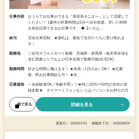
仕事内容
おうちでお仕事ができる『美容系モニター』として活躍して
ください！ 1案件の作業時間は5分〜10分程度。空いた時間
を有効活用できるお仕事です。 ◆【いろん…
給与
完全出来高制 ★謝礼は、最短で当日のうちに受け取れま
す！
勤務地
ご自宅※フルリモート勤務 茨城県・群馬県・栃木県全域を
含む関東エリアおよび日本全国で勤務可能(在宅OK)
勤務時間
好きな時間に働けます！ ★単発（1日のみ）OK！ ★応募
後、即お仕事開始も可！ ★在…
応募資格
＜未経験者OK／年齢不問＞⇒★特に20代〜50代の女性の登
録多数★ ※スマートフォンもしくはパソコンをお持ちの方
詳細を見る
後で見る
更新日： 2026/07/31 掲載終了日： 2026/08/24