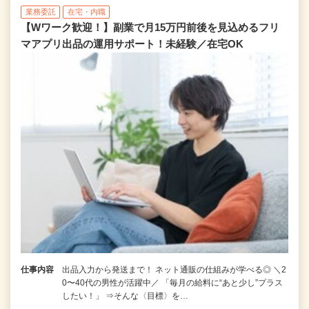
業務委託
在宅・内職
【Wワーク歓迎！】副業で月15万円前後を見込めるフリ
マアプリ出品の運用サポート！未経験／在宅OK
仕事内容
出品入力から発送まで！ ネット通販の仕組みが学べる◎ ＼2
0〜40代の男性が活躍中／ 「毎月の給料に“あと少し”プラス
したい！」 ⇒そんな〈目標〉を…