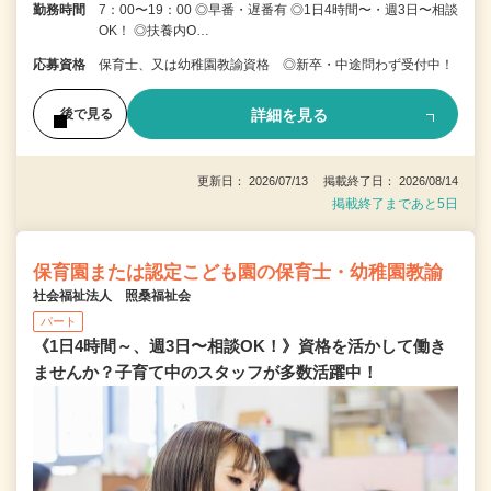
勤務時間
7：00〜19：00 ◎早番・遅番有 ◎1日4時間〜・週3日〜相談
OK！ ◎扶養内O…
応募資格
保育士、又は幼稚園教諭資格 ◎新卒・中途問わず受付中！
詳細を見る
後で見る
更新日： 2026/07/13 掲載終了日： 2026/08/14
掲載終了まであと5日
保育園または認定こども園の保育士・幼稚園教諭
社会福祉法人 照桑福祉会
パート
《1日4時間～、週3日〜相談OK！》資格を活かして働き
ませんか？子育て中のスタッフが多数活躍中！