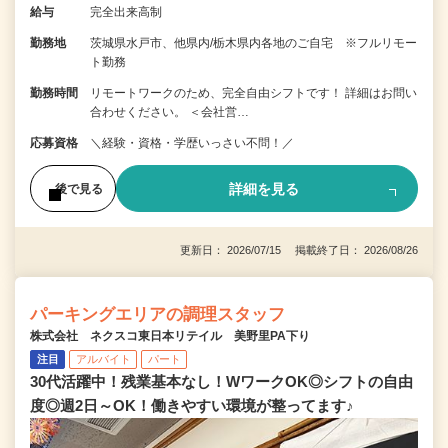
給与
完全出来高制
勤務地
茨城県水戸市、他県内/栃木県内各地のご自宅 ※フルリモー
ト勤務
勤務時間
リモートワークのため、完全自由シフトです！ 詳細はお問い
合わせください。 ＜会社営…
応募資格
＼経験・資格・学歴いっさい不問！／
詳細を見る
後で見る
更新日： 2026/07/15 掲載終了日： 2026/08/26
パーキングエリアの調理スタッフ
株式会社 ネクスコ東日本リテイル 美野里PA下り
注目
アルバイト
パート
30代活躍中！残業基本なし！WワークOK◎シフトの自由
度◎週2日～OK！働きやすい環境が整ってます♪