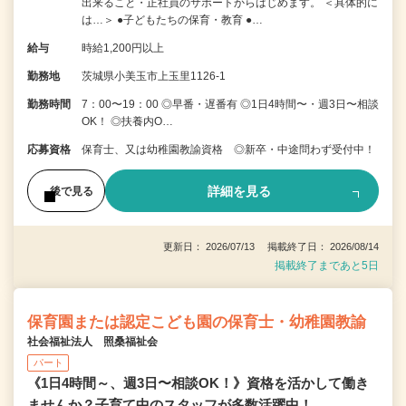
出来ること・正社員のサポートからはじめます。 ＜具体的に
は…＞ ●子どもたちの保育・教育 ●…
給与
時給1,200円以上
勤務地
茨城県小美玉市上玉里1126-1
勤務時間
7：00〜19：00 ◎早番・遅番有 ◎1日4時間〜・週3日〜相談
OK！ ◎扶養内O…
応募資格
保育士、又は幼稚園教諭資格 ◎新卒・中途問わず受付中！
詳細を見る
後で見る
更新日： 2026/07/13 掲載終了日： 2026/08/14
掲載終了まであと5日
保育園または認定こども園の保育士・幼稚園教諭
社会福祉法人 照桑福祉会
パート
《1日4時間～、週3日〜相談OK！》資格を活かして働き
ませんか？子育て中のスタッフが多数活躍中！