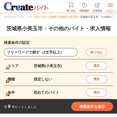
後で見る
閲覧履歴
会員登録
メニュー
クリエイトバイト・パート求人TOP
＞
茨城県
＞
茨城県小美玉市
＞
茨城県小美玉市・その他のバイ
茨城県小美玉市・その他のバイト・求人情報
検索条件の設定
絞り込む
エリア
茨城県(小美玉市)
選択
職種
指定しない
選択
条件
初めてのバイト
選択
9
検索条件を保存
全
件ヒットしました