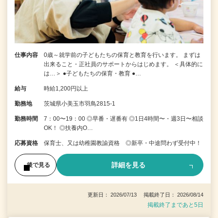
仕事内容
0歳～就学前の子どもたちの保育と教育を行います。 まずは
出来ること・正社員のサポートからはじめます。 ＜具体的に
は…＞ ●子どもたちの保育・教育 ●…
給与
時給1,200円以上
勤務地
茨城県小美玉市羽鳥2815-1
勤務時間
7：00〜19：00 ◎早番・遅番有 ◎1日4時間〜・週3日〜相談
OK！ ◎扶養内O…
応募資格
保育士、又は幼稚園教諭資格 ◎新卒・中途問わず受付中！
詳細を見る
後で見る
更新日： 2026/07/13 掲載終了日： 2026/08/14
掲載終了まであと5日