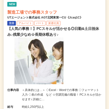
NEW
製造工場での事務スタッフ
UTエージェント株式会社 AGT北関東第一CU《Jcaq1C》
注目
アルバイト
パート
派遣社員
【人気の事務！】PCスキルが活かせる◎日勤&土日祝休
み♪残業少なめ☆長期休暇あり♪
仕事内容
＜具体的には…＞ ◇Excel・Wordでの事務 ◇フォーマット
入力 ◇表の作成 など ☆空調完備の職場！ PCスキルが活か
せます♪ 詳細に…
給与
時給1,250円以上