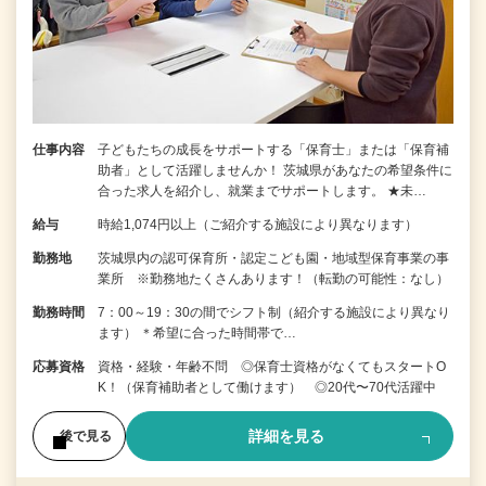
仕事内容
子どもたちの成長をサポートする「保育士」または「保育補
助者」として活躍しませんか！ 茨城県があなたの希望条件に
合った求人を紹介し、就業までサポートします。 ★未…
給与
時給1,074円以上（ご紹介する施設により異なります）
勤務地
茨城県内の認可保育所・認定こども園・地域型保育事業の事
業所 ※勤務地たくさんあります！（転勤の可能性：なし）
勤務時間
7：00～19：30の間でシフト制（紹介する施設により異なり
ます） ＊希望に合った時間帯で…
応募資格
資格・経験・年齢不問 ◎保育士資格がなくてもスタートO
K！（保育補助者として働けます） ◎20代〜70代活躍中
詳細を見る
後で見る