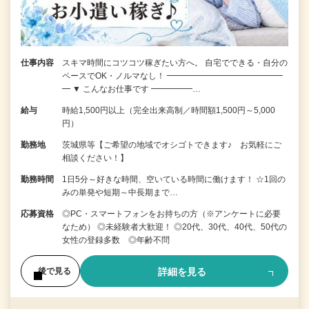
仕事内容
スキマ時間にコツコツ稼ぎたい方へ。 自宅でできる・自分の
ペースでOK・ノルマなし！ ━━━━━━━━━━━━━━
━ ▼ こんなお仕事です ━━━━━…
給与
時給1,500円以上（完全出来高制／時間額1,500円～5,000
円）
勤務地
茨城県等【ご希望の地域でオシゴトできます♪ お気軽にご
相談ください！】
勤務時間
1日5分～好きな時間、空いている時間に働けます！ ☆1回の
みの単発や短期～中長期まで…
応募資格
◎PC・スマートフォンをお持ちの方（※アンケートに必要
なため） ◎未経験者大歓迎！ ◎20代、30代、40代、50代の
女性の登録多数 ◎年齢不問
詳細を見る
後で見る