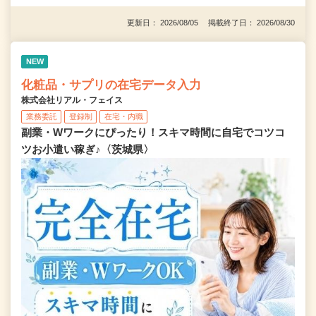
更新日： 2026/08/05 掲載終了日： 2026/08/30
NEW
化粧品・サプリの在宅データ入力
株式会社リアル・フェイス
業務委託
登録制
在宅・内職
副業・Wワークにぴったり！スキマ時間に自宅でコツコ
ツお小遣い稼ぎ♪〈茨城県〉