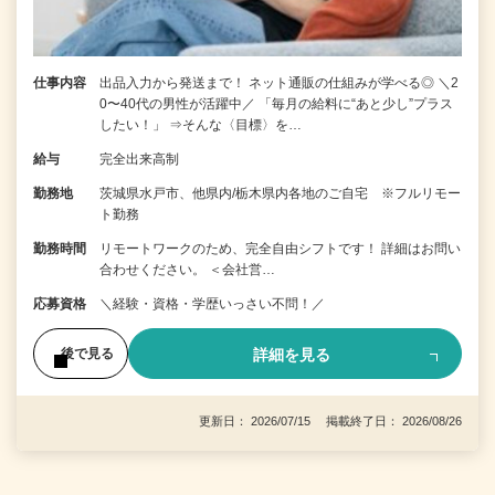
仕事内容
出品入力から発送まで！ ネット通販の仕組みが学べる◎ ＼2
0〜40代の男性が活躍中／ 「毎月の給料に“あと少し”プラス
したい！」 ⇒そんな〈目標〉を…
給与
完全出来高制
勤務地
茨城県水戸市、他県内/栃木県内各地のご自宅 ※フルリモー
ト勤務
勤務時間
リモートワークのため、完全自由シフトです！ 詳細はお問い
合わせください。 ＜会社営…
応募資格
＼経験・資格・学歴いっさい不問！／
詳細を見る
後で見る
更新日： 2026/07/15 掲載終了日： 2026/08/26