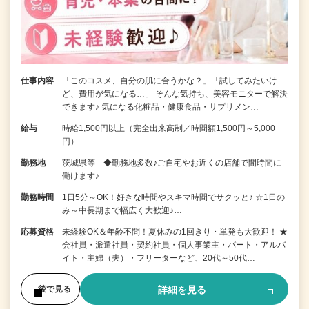
仕事内容
「このコスメ、自分の肌に合うかな？」「試してみたいけ
ど、費用が気になる…」 そんな気持ち、美容モニターで解決
できます♪ 気になる化粧品・健康食品・サプリメン…
給与
時給1,500円以上（完全出来高制／時間額1,500円～5,000
円）
勤務地
茨城県等 ◆勤務地多数♪ご自宅やお近くの店舗で間時間に
働けます♪
勤務時間
1日5分～OK！好きな時間やスキマ時間でサクッと♪ ☆1日の
み～中長期まで幅広く大歓迎♪…
応募資格
未経験OK＆年齢不問！夏休みの1回きり・単発も大歓迎！ ★
会社員・派遣社員・契約社員・個人事業主・パート・アルバ
イト・主婦（夫）・フリーターなど、20代～50代…
詳細を見る
後で見る