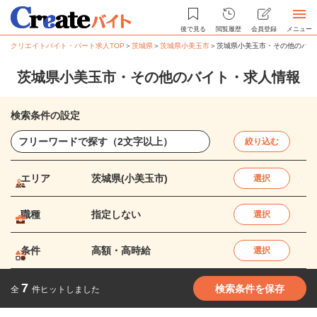
後で見る
閲覧履歴
会員登録
メニュー
クリエイトバイト・パート求人TOP
＞
茨城県
＞
茨城県小美玉市
＞
茨城県小美玉市・その他のバイ
茨城県小美玉市・その他のバイト・求人情報
検索条件の設定
絞り込む
エリア
茨城県(小美玉市)
選択
職種
指定しない
選択
条件
高額・高時給
選択
7
検索条件を保存
全
件ヒットしました