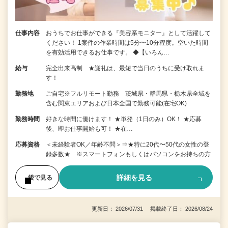
仕事内容
おうちでお仕事ができる『美容系モニター』として活躍して
ください！ 1案件の作業時間は5分〜10分程度。空いた時間
を有効活用できるお仕事です。 ◆【いろん…
給与
完全出来高制 ★謝礼は、最短で当日のうちに受け取れま
す！
勤務地
ご自宅※フルリモート勤務 茨城県・群馬県・栃木県全域を
含む関東エリアおよび日本全国で勤務可能(在宅OK)
勤務時間
好きな時間に働けます！ ★単発（1日のみ）OK！ ★応募
後、即お仕事開始も可！ ★在…
応募資格
＜未経験者OK／年齢不問＞⇒★特に20代〜50代の女性の登
録多数★ ※スマートフォンもしくはパソコンをお持ちの方
詳細を見る
後で見る
更新日： 2026/07/31 掲載終了日： 2026/08/24