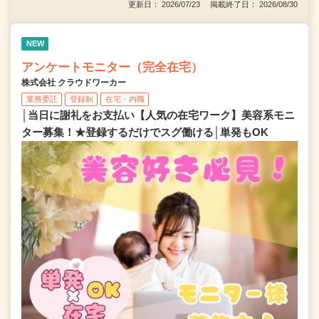
更新日： 2026/07/23 掲載終了日： 2026/08/30
NEW
アンケートモニター（完全在宅）
株式会社 クラウドワーカー
業務委託
登録制
在宅・内職
│当日に謝礼をお支払い【人気の在宅ワーク】美容系モニ
ター募集！★登録するだけでスグ働ける│単発もOK