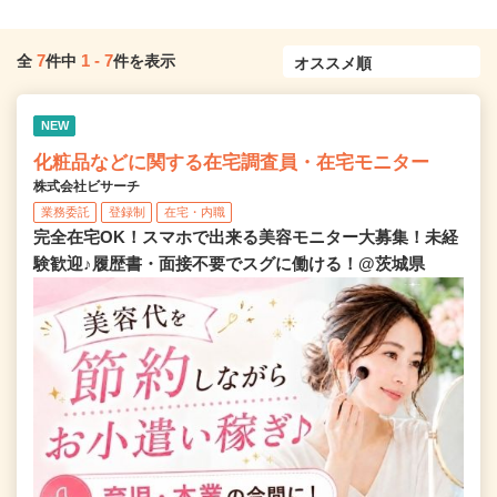
7
1
-
7
全
件中
件を表示
NEW
化粧品などに関する在宅調査員・在宅モニター
株式会社ビサーチ
業務委託
登録制
在宅・内職
完全在宅OK！スマホで出来る美容モニター大募集！未経
験歓迎♪履歴書・面接不要でスグに働ける！@茨城県