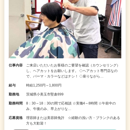
仕事内容
ご来店いただいたお客様のご要望を確認（カウンセリング）
し、ヘアカットをお願いします。 ◇ヘアカット専門店なの
で、パーマ・カラーなどはナシ！ ◇座りながら…
給与
時給1,250円～1,800円
勤務地
茨城県小美玉市堅倉899
勤務時間
8：30～18：30の間で応相談 ☆実働4～8時間 ☆午前中の
み、午後のみ、早上がりな…
応募資格
理容師または美容師免許 ☆経験の浅い方・ブランクのある
方も大歓迎！