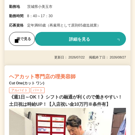
勤務地
茨城県小美玉市
勤務時間
8：40～17：30
応募資格
定年満60歳（再雇用として原則65歳迄就業）
詳細を見る
後で見る
更新日： 2026/07/22 掲載終了日： 2026/08/27
ヘアカット専門店の理美容師
Cut One(カット ワン)
アルバイト
パート
《週1日～OK！》シフトの融通が利くので働きやすい！
土日祝は時給UP！【入店祝い金10万円※条件有】