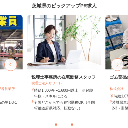
茨城県のピックアップPR求人
税理士事務所の在宅勤務スタッフ
ゴム部品
税理士法人サリーレ
守谷営業所
株式会社 
時給1,300円〜1,600円以上 ※経験
年数・スキルによる
時給1,0
里1-3-1
全国どこからでも在宅勤務OK（全国
茨城県東
47都道府県対応、転勤なし）
2-3（常