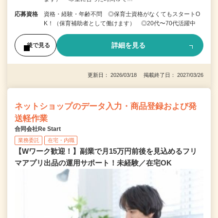
応募資格
資格・経験・年齢不問 ◎保育士資格がなくてもスタートO
K！（保育補助者として働けます） ◎20代〜70代活躍中
詳細を見る
後で見る
更新日： 2026/03/18 掲載終了日： 2027/03/26
ネットショップのデータ入力・商品登録および発
送軽作業
合同会社Re Start
業務委託
在宅・内職
【Wワーク歓迎！】副業で月15万円前後を見込めるフリ
マアプリ出品の運用サポート！未経験／在宅OK