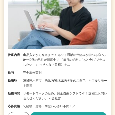
仕事内容
出品入力から発送まで！ ネット通販の仕組みが学べる◎ ＼2
0〜40代の男性が活躍中／ 「毎月の給料に“あと少し”プラス
したい！」 ⇒そんな〈目標〉を…
給与
完全出来高制
勤務地
茨城県水戸市、他県内/栃木県内各地のご自宅 ※フルリモー
ト勤務
勤務時間
リモートワークのため、完全自由シフトです！ 詳細はお問い
合わせください。 ＜会社営…
応募資格
＼経験・資格・学歴いっさい不問！／