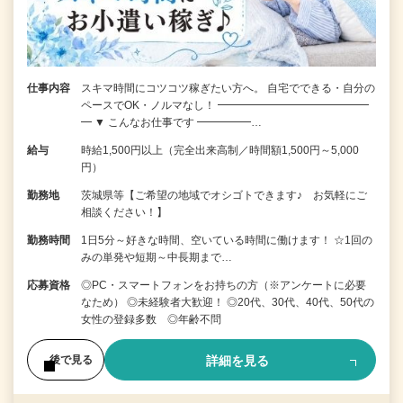
仕事内容
スキマ時間にコツコツ稼ぎたい方へ。 自宅でできる・自分の
ペースでOK・ノルマなし！ ━━━━━━━━━━━━━━
━ ▼ こんなお仕事です ━━━━━…
給与
時給1,500円以上（完全出来高制／時間額1,500円～5,000
円）
勤務地
茨城県等【ご希望の地域でオシゴトできます♪ お気軽にご
相談ください！】
勤務時間
1日5分～好きな時間、空いている時間に働けます！ ☆1回の
みの単発や短期～中長期まで…
応募資格
◎PC・スマートフォンをお持ちの方（※アンケートに必要
なため） ◎未経験者大歓迎！ ◎20代、30代、40代、50代の
女性の登録多数 ◎年齢不問
詳細を見る
後で見る