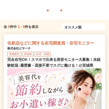
8
1
-
8
全
件中
件を表示
化粧品などに関する在宅調査員・在宅モニター
株式会社ビサーチ
業務委託
登録制
在宅・内職
完全在宅OK！スマホで出来る美容モニター大募集！未経
験歓迎♪履歴書・面接不要でスグに働ける！@茨城県