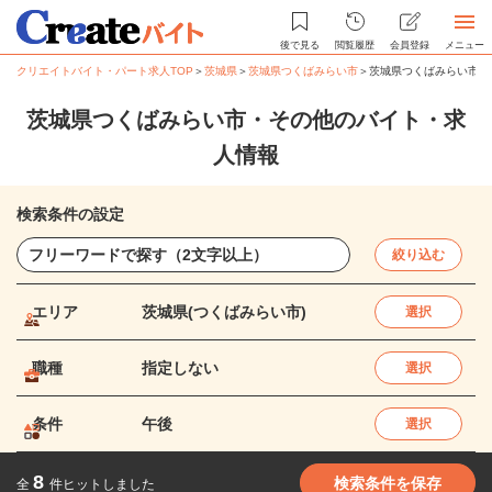
後で見る
閲覧履歴
会員登録
メニュー
クリエイトバイト・パート求人TOP
＞
茨城県
＞
茨城県つくばみらい市
＞
茨城県つくばみらい市・
茨城県つくばみらい市・その他のバイト・求
人情報
検索条件の設定
絞り込む
エリア
茨城県(つくばみらい市)
選択
職種
指定しない
選択
条件
午後
選択
8
検索条件を保存
全
件ヒットしました