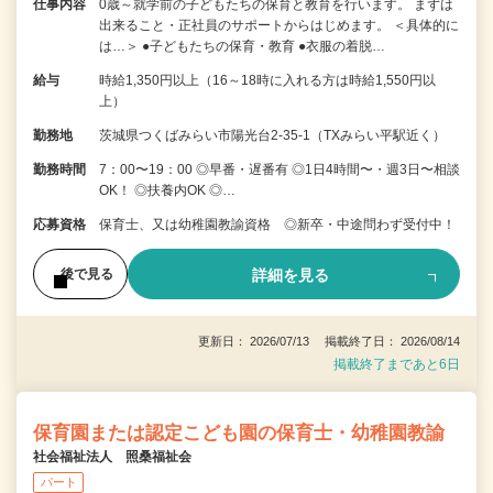
仕事内容
0歳～就学前の子どもたちの保育と教育を行います。 まずは
出来ること・正社員のサポートからはじめます。 ＜具体的に
は…＞ ●子どもたちの保育・教育 ●衣服の着脱…
給与
時給1,350円以上（16～18時に入れる方は時給1,550円以
上）
勤務地
茨城県つくばみらい市陽光台2-35-1（TXみらい平駅近く）
勤務時間
7：00〜19：00 ◎早番・遅番有 ◎1日4時間〜・週3日〜相談
OK！ ◎扶養内OK ◎…
応募資格
保育士、又は幼稚園教諭資格 ◎新卒・中途問わず受付中！
詳細を見る
後で見る
更新日： 2026/07/13 掲載終了日： 2026/08/14
掲載終了まであと6日
保育園または認定こども園の保育士・幼稚園教諭
社会福祉法人 照桑福祉会
パート