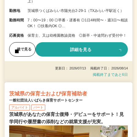
上）
勤務地
茨城県つくばみらい市陽光台2-29-1（TXみらい平駅近く）
勤務時間
7：00〜19：00 ◎早番・遅番有 ◎1日4時間〜・週3日〜相談
OK！ ◎扶養内OK ◎…
応募資格
保育士、又は幼稚園教諭資格 ◎新卒・中途問わず受付中！
詳細を見る
後で見る
更新日： 2026/07/13 掲載終了日： 2026/08/14
掲載終了まであと6日
茨城県の保育士および保育補助者
一般社団法人いばらき保育サポートセンター
アルバイト
パート
茨城県があなたの保育士復帰・デビューをサポート！見
学同行や履歴書の添削などの就業支援が充実。