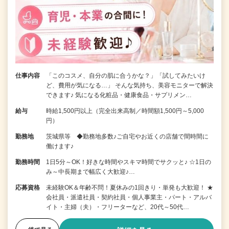
仕事内容
「このコスメ、自分の肌に合うかな？」「試してみたいけ
ど、費用が気になる…」 そんな気持ち、美容モニターで解決
できます♪ 気になる化粧品・健康食品・サプリメン…
給与
時給1,500円以上（完全出来高制／時間額1,500円～5,000
円）
勤務地
茨城県等 ◆勤務地多数♪ご自宅やお近くの店舗で間時間に
働けます♪
勤務時間
1日5分～OK！好きな時間やスキマ時間でサクッと♪ ☆1日の
み～中長期まで幅広く大歓迎♪…
応募資格
未経験OK＆年齢不問！夏休みの1回きり・単発も大歓迎！ ★
会社員・派遣社員・契約社員・個人事業主・パート・アルバ
イト・主婦（夫）・フリーターなど、20代～50代…