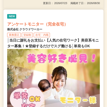
更新日： 2026/07/23 掲載終了日： 2026/08/30
NEW
アンケートモニター（完全在宅）
株式会社 クラウドワーカー
業務委託
登録制
在宅・内職
│当日に謝礼をお支払い【人気の在宅ワーク】美容系モニ
ター募集！★登録するだけでスグ働ける│単発もOK