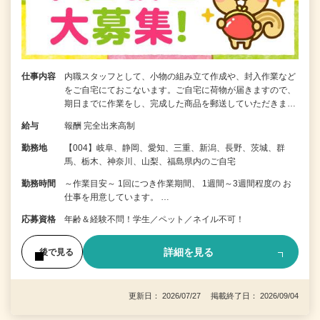
仕事内容
内職スタッフとして、小物の組み立て作成や、封入作業など
をご自宅にておこないます。ご自宅に荷物が届きますので、
期日までに作業をし、完成した商品を郵送していただきま…
給与
報酬 完全出来高制
勤務地
【004】岐阜、静岡、愛知、三重、新潟、長野、茨城、群
馬、栃木、神奈川、山梨、福島県内のご自宅
勤務時間
～作業目安～ 1回につき作業期間、 1週間～3週間程度の お
仕事を用意しています。 …
応募資格
年齢＆経験不問！学生／ペット／ネイル不可！
詳細を見る
後で見る
更新日： 2026/07/27 掲載終了日： 2026/09/04