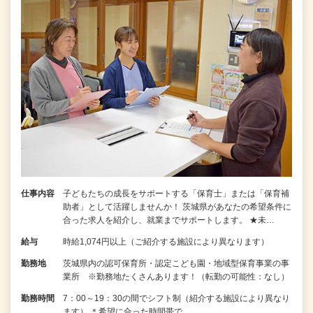
仕事内容
子どもたちの成長をサポートする「保育士」または「保育補
助者」として活躍しませんか！ 茨城県があなたの希望条件に
合った求人を紹介し、就業までサポートします。 ★未…
給与
時給1,074円以上（ご紹介する施設により異なります）
勤務地
茨城県内の認可保育所・認定こども園・地域型保育事業の事
業所 ※勤務地たくさんあります！（転勤の可能性：なし）
勤務時間
7：00～19：30の間でシフト制（紹介する施設により異なり
ます） ＊希望に合った時間帯で…