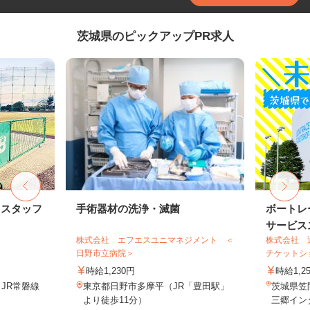
茨城県のピックアップPR求人
トスタッフ
手術器材の洗浄・滅菌
ボートレ
サービスス
株式会社 エフエスユニマネジメント ＜
株式会社 
日野市立病院＞
チケットシ
時給1,230円
時給1,2
（JR常磐線
東京都日野市多摩平（JR「豊田駅」
茨城県笠間
より徒歩11分）
三郷インタ