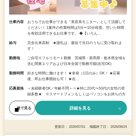
仕事内容
おうちでお仕事ができる『美容系モニター』として活躍して
ください！ 1案件の作業時間は5分〜10分程度。空いた時間
を有効活用できるお仕事です。 ◆【いろん…
給与
完全出来高制 ★謝礼は、最短で当日のうちに受け取れま
す！
勤務地
ご自宅※フルリモート勤務 茨城県・群馬県・栃木県全域を
含む関東エリアおよび日本全国で勤務可能(在宅OK)
勤務時間
好きな時間に働けます！ ★単発（1日のみ）OK！ ★応募
後、即お仕事開始も可！ ★在…
応募資格
＜未経験者OK／年齢不問＞⇒★特に20代〜50代の女性の登
録多数★ ※スマートフォンもしくはパソコンをお持ちの方
詳細を見る
後で見る
更新日： 2026/07/31 掲載終了日： 2026/08/24