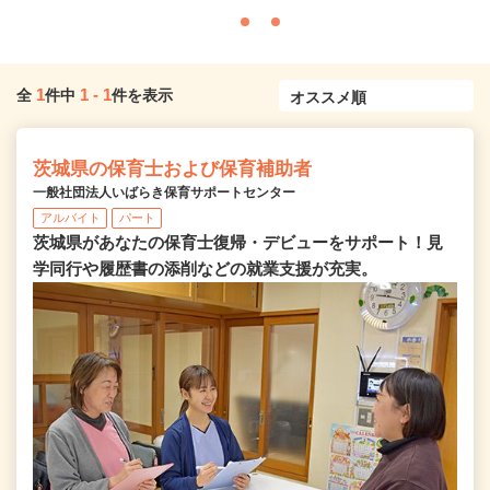
1
1
-
1
全
件中
件を表示
茨城県の保育士および保育補助者
一般社団法人いばらき保育サポートセンター
アルバイト
パート
茨城県があなたの保育士復帰・デビューをサポート！見
学同行や履歴書の添削などの就業支援が充実。