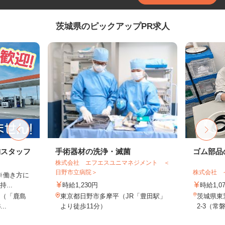
茨城県のピックアップPR求人
舗スタッフ
手術器材の洗浄・滅菌
ゴム部品
株式会社 エフエスユニマネジメント ＜
日野市立病院＞
株式会社 
 ※働き方に
...
時給1,230円
時給1,0
5（「鹿島
東京都日野市多摩平（JR「豊田駅」
茨城県東
..
より徒歩11分）
2-3（常