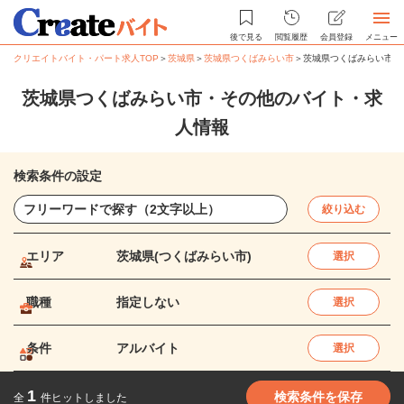
後で見る
閲覧履歴
会員登録
メニュー
クリエイトバイト・パート求人TOP
＞
茨城県
＞
茨城県つくばみらい市
＞
茨城県つくばみらい市・
茨城県つくばみらい市・その他のバイト・求
人情報
検索条件の設定
絞り込む
エリア
茨城県(つくばみらい市)
選択
職種
指定しない
選択
条件
アルバイト
選択
1
検索条件を保存
全
件ヒットしました