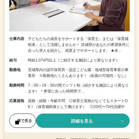
仕事内容
子どもたちの成長をサポートする「保育士」または「保育補
助者」として活躍しませんか！ 茨城県があなたの希望条件に
合った求人を紹介し、就業までサポートします。 ★未…
給与
時給1,074円以上（ご紹介する施設により異なります）
勤務地
茨城県内の認可保育所・認定こども園・地域型保育事業の事
業所 ※勤務地たくさんあります！（転勤の可能性：なし）
勤務時間
7：00～19：30の間でシフト制（紹介する施設により異なり
ます） ＊希望に合った時間帯で…
応募資格
資格・経験・年齢不問 ◎保育士資格がなくてもスタートO
K！（保育補助者として働けます） ◎20代〜70代活躍中
詳細を見る
後で見る