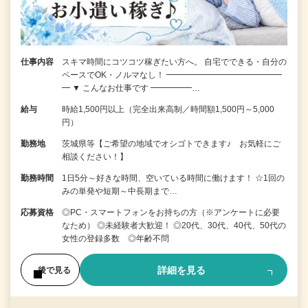
仕事内容
スキマ時間にコツコツ稼ぎたい方へ。 自宅でできる・自分の
ペースでOK・ノルマなし！ ━━━━━━━━━━━━━━
━ ▼ こんなお仕事です ━━━━━…
給与
時給1,500円以上（完全出来高制／時間額1,500円～5,000
円）
勤務地
茨城県等【ご希望の地域でオシゴトできます♪ お気軽にご
相談ください！】
勤務時間
1日5分～好きな時間、空いている時間に働けます！ ☆1回の
みの単発や短期～中長期まで…
応募資格
◎PC・スマートフォンをお持ちの方（※アンケートに必要
なため） ◎未経験者大歓迎！ ◎20代、30代、40代、50代の
女性の登録多数 ◎年齢不問
詳細を見る
後で見る