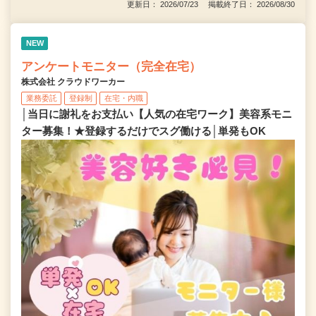
更新日： 2026/07/23 掲載終了日： 2026/08/30
NEW
アンケートモニター（完全在宅）
株式会社 クラウドワーカー
業務委託
登録制
在宅・内職
│当日に謝礼をお支払い【人気の在宅ワーク】美容系モニ
ター募集！★登録するだけでスグ働ける│単発もOK