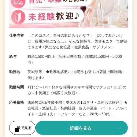
仕事内容
「このコスメ、自分の肌に合うかな？」「試してみたいけ
ど、費用が気になる…」 そんな気持ち、美容モニターで解決
できます♪ 気になる化粧品・健康食品・サプリメン…
給与
時給1,500円以上（完全出来高制／時間額1,500円～5,000
円）
勤務地
茨城県等 ◆勤務地多数♪ご自宅やお近くの店舗で間時間に
働けます♪
勤務時間
1日5分～OK！好きな時間やスキマ時間でサクッと♪ ☆1日の
み～中長期まで幅広く大歓迎♪…
応募資格
未経験OK＆年齢不問！夏休みの1回きり・単発も大歓迎！ ★
会社員・派遣社員・契約社員・個人事業主・パート・アルバ
イト・主婦（夫）・フリーターなど、20代～50代…
詳細を見る
後で見る