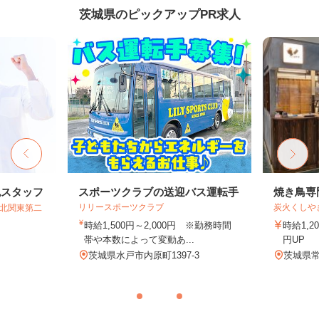
茨城県のピックアップPR求人
包スタッフ
スポーツクラブの送迎バス運転手
焼き鳥専
リリースポーツクラブ
炭火くしや
T北関東第二
時給1,500円～2,000円 ※勤務時間
時給1,2
帯や本数によって変動あ...
円UP
茨城県水戸市内原町1397-3
茨城県常