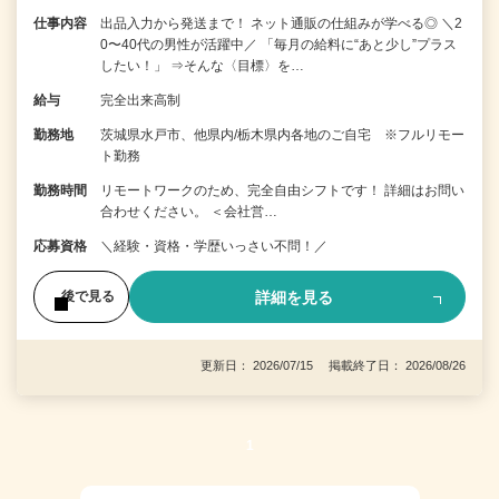
仕事内容
出品入力から発送まで！ ネット通販の仕組みが学べる◎ ＼2
0〜40代の男性が活躍中／ 「毎月の給料に“あと少し”プラス
したい！」 ⇒そんな〈目標〉を…
給与
完全出来高制
勤務地
茨城県水戸市、他県内/栃木県内各地のご自宅 ※フルリモー
ト勤務
勤務時間
リモートワークのため、完全自由シフトです！ 詳細はお問い
合わせください。 ＜会社営…
応募資格
＼経験・資格・学歴いっさい不問！／
詳細を見る
後で見る
更新日： 2026/07/15 掲載終了日： 2026/08/26
1