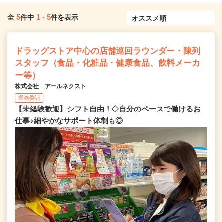
5
1
-
5
全
件中
件を表示
ドラッグストア中心の店舗巡回ラウンダー・陳列
スタッフ（食品・化粧品・健康食品、飲料メーカ
ー等）
株式会社 アールネクスト
業務委託
【未経験歓迎】シフト自由！◇自分のペースで働けるお
仕事♪細やかなサポート体制も◎