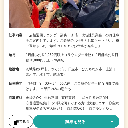
仕事内容
・店舗巡回ラウンダー業務 ・新店・改装陳列業務 のお仕事
をご案内しています。ご希望のお仕事をお知らせ下さい。 ※
ご登録頂いたご希望のエリアでお仕事が発生しま…
給与
1店舗あたり1,350円以上（ラウンダー業務） 1店舗当たり日
額10,000円以上（陳列業…
勤務地
茨城県(水戸市、つくば市、日立市、ひたちなか市、土浦市、
古河市、取手市、筑西市)
勤務時間
［時間］9：00～17：00の内、ご自身の勤務可能な時間で働
けます。 ※半日のみの場合も…
応募資格
未経験OK 年齢不問 直行直帰！ ◎女性多数活躍中！
◎普通運転免許（AT限定可）がある方は歓迎します ◎自家
用車が使える方大歓迎！ ◎副業OK！ ◎ブランクO…
詳細を見る
後で見る