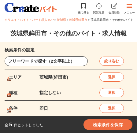
後で見る
閲覧履歴
会員登録
メニュー
クリエイトバイト・パート求人TOP
＞
茨城県
＞
茨城県鉾田市
＞
茨城県鉾田市・その他のバイト・
茨城県鉾田市・その他のバイト・求人情報
検索条件の設定
絞り込む
エリア
茨城県(鉾田市)
選択
職種
指定しない
選択
条件
即日
選択
5
検索条件を保存
全
件ヒットしました