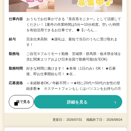
仕事内容
おうちでお仕事ができる『美容系モニター』として活躍して
ください！ 1案件の作業時間は5分〜10分程度。空いた時間
を有効活用できるお仕事です。 ◆【いろん…
給与
完全出来高制 ★謝礼は、最短で当日のうちに受け取れま
す！
勤務地
ご自宅※フルリモート勤務 茨城県・群馬県・栃木県全域を
含む関東エリアおよび日本全国で勤務可能(在宅OK)
勤務時間
好きな時間に働けます！ ★単発（1日のみ）OK！ ★応募
後、即お仕事開始も可！ ★在…
応募資格
＜未経験者OK／年齢不問＞⇒★特に20代〜50代の女性の登
録多数★ ※スマートフォンもしくはパソコンをお持ちの方
詳細を見る
後で見る
更新日： 2026/07/31 掲載終了日： 2026/08/24