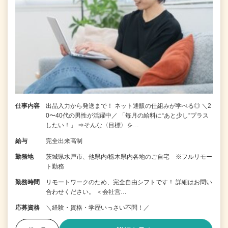
仕事内容
出品入力から発送まで！ ネット通販の仕組みが学べる◎ ＼2
0〜40代の男性が活躍中／ 「毎月の給料に“あと少し”プラス
したい！」 ⇒そんな〈目標〉を…
給与
完全出来高制
勤務地
茨城県水戸市、他県内/栃木県内各地のご自宅 ※フルリモー
ト勤務
勤務時間
リモートワークのため、完全自由シフトです！ 詳細はお問い
合わせください。 ＜会社営…
応募資格
＼経験・資格・学歴いっさい不問！／