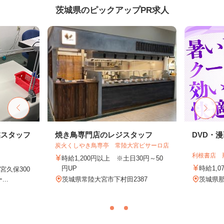
茨城県のピックアップPR求人
業スタッフ
焼き鳥専門店のレジスタッフ
DVD・
炭火くしやき鳥専亭 常陸大宮ピサーロ店
利根書店 
時給1,200円以上 ※土日30円～50
円UP
時給1,0
久保300
..
茨城県常陸大宮市下村田2387
茨城県那