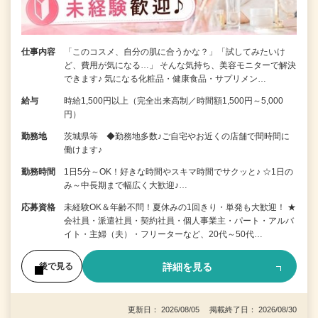
仕事内容
「このコスメ、自分の肌に合うかな？」「試してみたいけ
ど、費用が気になる…」 そんな気持ち、美容モニターで解決
できます♪ 気になる化粧品・健康食品・サプリメン…
給与
時給1,500円以上（完全出来高制／時間額1,500円～5,000
円）
勤務地
茨城県等 ◆勤務地多数♪ご自宅やお近くの店舗で間時間に
働けます♪
勤務時間
1日5分～OK！好きな時間やスキマ時間でサクッと♪ ☆1日の
み～中長期まで幅広く大歓迎♪…
応募資格
未経験OK＆年齢不問！夏休みの1回きり・単発も大歓迎！ ★
会社員・派遣社員・契約社員・個人事業主・パート・アルバ
イト・主婦（夫）・フリーターなど、20代～50代…
詳細を見る
後で見る
更新日： 2026/08/05 掲載終了日： 2026/08/30