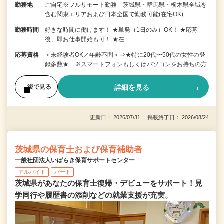
勤務地
ご自宅※フルリモート勤務 茨城県・群馬県・栃木県全域を
含む関東エリアおよび日本全国で勤務可能(在宅OK)
勤務時間
好きな時間に働けます！ ★単発（1日のみ）OK！ ★応募
後、即お仕事開始も可！ ★在…
応募資格
＜未経験者OK／年齢不問＞⇒★特に20代〜50代の女性の登
録多数★ ※スマートフォンもしくはパソコンをお持ちの方
詳細を見る
後で見る
更新日： 2026/07/31 掲載終了日： 2026/08/24
茨城県の保育士および保育補助者
一般社団法人いばらき保育サポートセンター
アルバイト
パート
茨城県があなたの保育士復帰・デビューをサポート！見
学同行や履歴書の添削などの就業支援が充実。