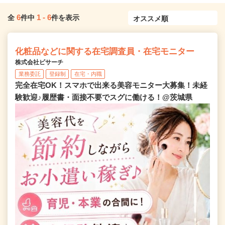
6
1
-
6
全
件中
件を表示
化粧品などに関する在宅調査員・在宅モニター
株式会社ビサーチ
業務委託
登録制
在宅・内職
完全在宅OK！スマホで出来る美容モニター大募集！未経
験歓迎♪履歴書・面接不要でスグに働ける！@茨城県