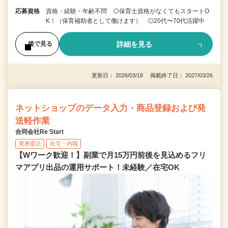
応募資格
資格・経験・年齢不問 ◎保育士資格がなくてもスタートO
K！（保育補助者として働けます） ◎20代〜70代活躍中
詳細を見る
後で見る
更新日： 2026/03/18 掲載終了日： 2027/03/26
ネットショップのデータ入力・商品登録および発
送軽作業
合同会社Re Start
業務委託
在宅・内職
【Wワーク歓迎！】副業で月15万円前後を見込めるフリ
マアプリ出品の運用サポート！未経験／在宅OK