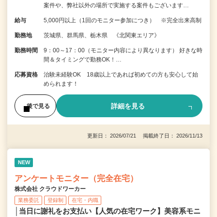
案件や、弊社以外の場所で実施する案件もございます…
給与
5,000円以上（1回のモニター参加につき） ※完全出来高制
勤務地
茨城県、群馬県、栃木県 《北関東エリア》
勤務時間
9：00～17：00（モニター内容により異なります） 好きな時
間＆タイミングで勤務OK！…
応募資格
治験未経験OK 18歳以上であれば初めての方も安心して始
められます！
詳細を見る
後で見る
更新日： 2026/07/21 掲載終了日： 2026/11/13
NEW
アンケートモニター（完全在宅）
株式会社 クラウドワーカー
業務委託
登録制
在宅・内職
│当日に謝礼をお支払い【人気の在宅ワーク】美容系モニ