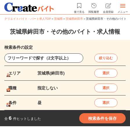
後で見る
閲覧履歴
会員登録
メニュー
クリエイトバイト・パート求人TOP
＞
茨城県
＞
茨城県鉾田市
＞
茨城県鉾田市・その他のバイト・
茨城県鉾田市・その他のバイト・求人情報
検索条件の設定
絞り込む
エリア
茨城県(鉾田市)
選択
職種
指定しない
選択
条件
昼
選択
6
検索条件を保存
全
件ヒットしました