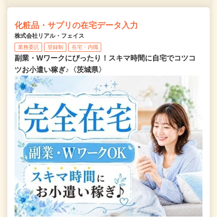
化粧品・サプリの在宅データ入力
株式会社リアル・フェイス
業務委託
登録制
在宅・内職
副業・Wワークにぴったり！スキマ時間に自宅でコツコ
ツお小遣い稼ぎ♪〈茨城県〉