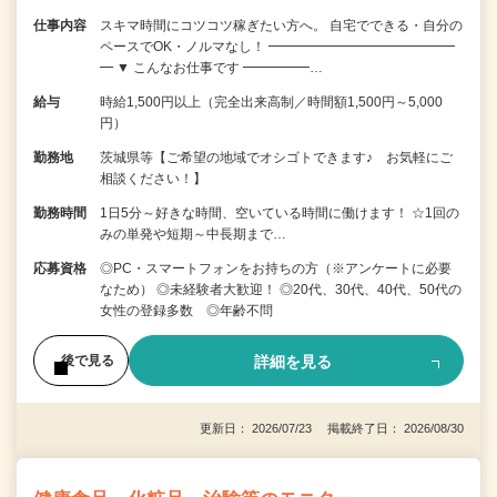
仕事内容
スキマ時間にコツコツ稼ぎたい方へ。 自宅でできる・自分の
ペースでOK・ノルマなし！ ━━━━━━━━━━━━━━
━ ▼ こんなお仕事です ━━━━━…
給与
時給1,500円以上（完全出来高制／時間額1,500円～5,000
円）
勤務地
茨城県等【ご希望の地域でオシゴトできます♪ お気軽にご
相談ください！】
勤務時間
1日5分～好きな時間、空いている時間に働けます！ ☆1回の
みの単発や短期～中長期まで…
応募資格
◎PC・スマートフォンをお持ちの方（※アンケートに必要
なため） ◎未経験者大歓迎！ ◎20代、30代、40代、50代の
女性の登録多数 ◎年齢不問
詳細を見る
後で見る
更新日： 2026/07/23 掲載終了日： 2026/08/30