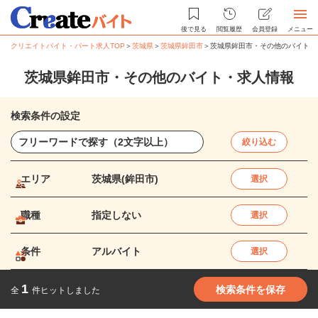
後で見る
閲覧履歴
会員登録
メニュー
クリエイトバイト・パート求人TOP
＞
茨城県
＞
茨城県鉾田市
＞
茨城県鉾田市・その他のバイト・
茨城県鉾田市・その他のバイト・求人情報
検索条件の設定
絞り込む
エリア
茨城県(鉾田市)
選択
職種
指定しない
選択
条件
アルバイト
選択
1
検索条件を保存
全
件ヒットしました