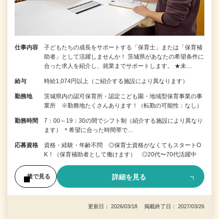
仕事内容
子どもたちの成長をサポートする「保育士」または「保育補
助者」として活躍しませんか！ 茨城県があなたの希望条件に
合った求人を紹介し、就業までサポートします。 ★未…
給与
時給1,074円以上（ご紹介する施設により異なります）
勤務地
茨城県内の認可保育所・認定こども園・地域型保育事業の事
業所 ※勤務地たくさんあります！（転勤の可能性：なし）
勤務時間
7：00～19：30の間でシフト制（紹介する施設により異なり
ます） ＊希望に合った時間帯で…
応募資格
資格・経験・年齢不問 ◎保育士資格がなくてもスタートO
K！（保育補助者として働けます） ◎20代〜70代活躍中
詳細を見る
後で見る
更新日： 2026/03/18 掲載終了日： 2027/03/26