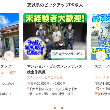
茨城県のピックアップPR求人
スタッフ
マンション・ビルのメンテナンス
スポーツ
検査作業員
イル 中郷下
光テクノサービス合同会社
リリースポ
スキルに合わ
日給10,000円～40,000円
時給1,5
）
帯や本数に
千葉県柏市布施2193／現場は千葉
860-1
県、東京23区、神奈川県、埼玉...
茨城県水