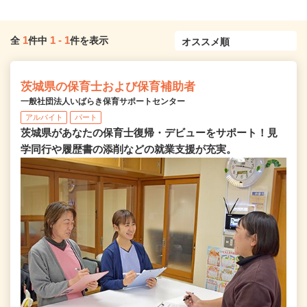
1
1
-
1
全
件中
件を表示
茨城県の保育士および保育補助者
一般社団法人いばらき保育サポートセンター
アルバイト
パート
茨城県があなたの保育士復帰・デビューをサポート！見
学同行や履歴書の添削などの就業支援が充実。