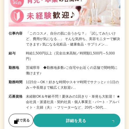
仕事内容
「このコスメ、自分の肌に合うかな？」「試してみたいけ
ど、費用が気になる…」 そんな気持ち、美容モニターで解決
できます♪ 気になる化粧品・健康食品・サプリメン…
給与
時給1,500円以上（完全出来高制／時間額1,500円～5,000
円）
勤務地
茨城県等 ◆勤務地多数♪ご自宅やお近くの店舗で間時間に
働けます♪
勤務時間
1日5分～OK！好きな時間やスキマ時間でサクッと♪ ☆1日の
み～中長期まで幅広く大歓迎♪…
応募資格
未経験OK＆年齢不問！夏休みの1回きり・単発も大歓迎！ ★
会社員・派遣社員・契約社員・個人事業主・パート・アルバ
イト・主婦（夫）・フリーターなど、20代～50代…
詳細を見る
後で見る