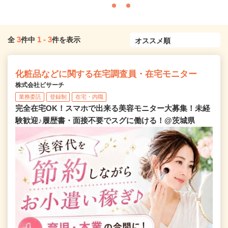
3
1
-
3
全
件中
件を表示
化粧品などに関する在宅調査員・在宅モニター
株式会社ビサーチ
業務委託
登録制
在宅・内職
完全在宅OK！スマホで出来る美容モニター大募集！未経
験歓迎♪履歴書・面接不要でスグに働ける！@茨城県