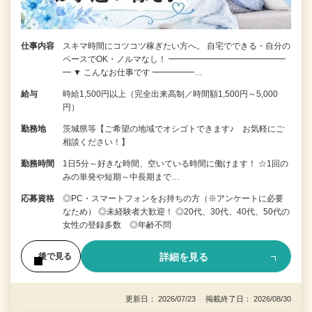
仕事内容
スキマ時間にコツコツ稼ぎたい方へ。 自宅でできる・自分の
ペースでOK・ノルマなし！ ━━━━━━━━━━━━━━
━ ▼ こんなお仕事です ━━━━━…
給与
時給1,500円以上（完全出来高制／時間額1,500円～5,000
円）
勤務地
茨城県等【ご希望の地域でオシゴトできます♪ お気軽にご
相談ください！】
勤務時間
1日5分～好きな時間、空いている時間に働けます！ ☆1回の
みの単発や短期～中長期まで…
応募資格
◎PC・スマートフォンをお持ちの方（※アンケートに必要
なため） ◎未経験者大歓迎！ ◎20代、30代、40代、50代の
女性の登録多数 ◎年齢不問
詳細を見る
後で見る
更新日： 2026/07/23 掲載終了日： 2026/08/30