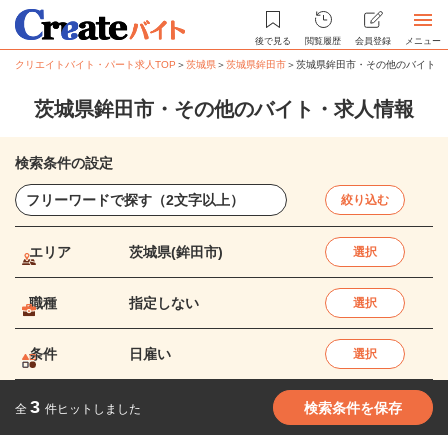
後で見る
閲覧履歴
会員登録
メニュー
クリエイトバイト・パート求人TOP
＞
茨城県
＞
茨城県鉾田市
＞
茨城県鉾田市・その他のバイト・
茨城県鉾田市・その他のバイト・求人情報
検索条件の設定
絞り込む
エリア
茨城県(鉾田市)
選択
職種
指定しない
選択
条件
日雇い
選択
3
検索条件を保存
全
件ヒットしました