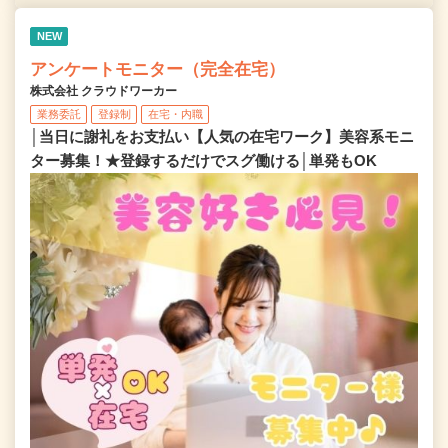
NEW
アンケートモニター（完全在宅）
株式会社 クラウドワーカー
業務委託
登録制
在宅・内職
│当日に謝礼をお支払い【人気の在宅ワーク】美容系モニ
ター募集！★登録するだけでスグ働ける│単発もOK