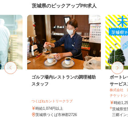
茨城県のピックアップPR求人
ゴルフ場内レストランの調理補助
ボートレ
スタッフ
サービスス
株式会社 
チケットシ
つくばねカントリークラブ
時給1,2
時給1,074円以上
茨城県笠間
茨城県つくば市神郡2726
三郷インタ