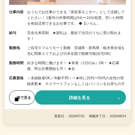
仕事内容
おうちでお仕事ができる『美容系モニター』として活躍して
ください！ 1案件の作業時間は5分〜10分程度。空いた時間
を有効活用できるお仕事です。 ◆【いろん…
給与
完全出来高制 ★謝礼は、最短で当日のうちに受け取れま
す！
勤務地
ご自宅※フルリモート勤務 茨城県・群馬県・栃木県全域を
含む関東エリアおよび日本全国で勤務可能(在宅OK)
勤務時間
好きな時間に働けます！ ★単発（1日のみ）OK！ ★応募
後、即お仕事開始も可！ ★在…
応募資格
＜未経験者OK／年齢不問＞⇒★特に20代〜50代の女性の登
録多数★ ※スマートフォンもしくはパソコンをお持ちの方
詳細を見る
後で見る
更新日： 2026/07/31 掲載終了日： 2026/08/24