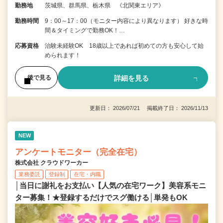
勤務地
茨城県、群馬県、栃木県 《北関東エリア》
勤務時間
9：00～17：00（モニター内容により異なります） 好きな時
間＆タイミングで勤務OK！…
応募資格
治験未経験OK 18歳以上であれば初めての方も安心して始
められます！
詳細を見る
後で見る
更新日： 2026/07/21 掲載終了日： 2026/11/13
NEW
アンケートモニター（完全在宅）
株式会社 クラウドワーカー
業務委託
登録制
在宅・内職
│当日に謝礼をお支払い【人気の在宅ワーク】美容系モニ
ター募集！★登録するだけでスグ働ける│単発もOK