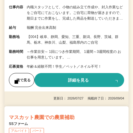
仕事内容
内職スタッフとして、小物の組み立て作成や、封入作業など
をご自宅にておこないます。ご自宅に荷物が届きますので、
期日までに作業をし、完成した商品を郵送していただきま…
給与
報酬 完全出来高制
勤務地
【004】岐阜、静岡、愛知、三重、新潟、長野、茨城、群
馬、栃木、神奈川、山梨、福島県内のご自宅
勤務時間
～作業目安～ 1回につき作業期間、 1週間～3週間程度の お
仕事を用意しています。 …
応募資格
年齢＆経験不問！学生／ペット／ネイル不可！
詳細を見る
後で見る
更新日： 2026/07/27 掲載終了日： 2026/09/04
マスカット農園での農業補助
SSファーム
アルバイト
パート