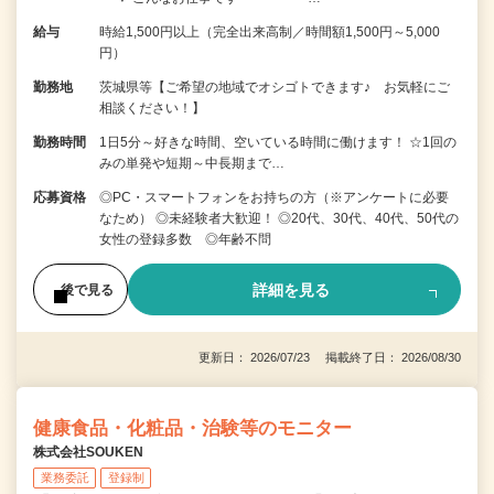
給与
時給1,500円以上（完全出来高制／時間額1,500円～5,000
円）
勤務地
茨城県等【ご希望の地域でオシゴトできます♪ お気軽にご
相談ください！】
勤務時間
1日5分～好きな時間、空いている時間に働けます！ ☆1回の
みの単発や短期～中長期まで…
応募資格
◎PC・スマートフォンをお持ちの方（※アンケートに必要
なため） ◎未経験者大歓迎！ ◎20代、30代、40代、50代の
女性の登録多数 ◎年齢不問
詳細を見る
後で見る
更新日： 2026/07/23 掲載終了日： 2026/08/30
健康食品・化粧品・治験等のモニター
株式会社SOUKEN
業務委託
登録制