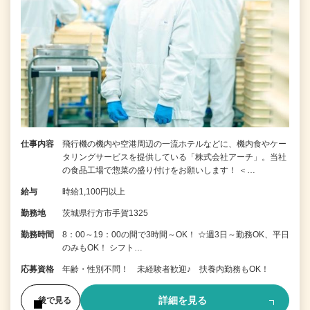
仕事内容
飛行機の機内や空港周辺の一流ホテルなどに、機内食やケー
タリングサービスを提供している「株式会社アーチ」。当社
の食品工場で惣菜の盛り付けをお願いします！ ＜…
給与
時給1,100円以上
勤務地
茨城県行方市手賀1325
勤務時間
8：00～19：00の間で3時間～OK！ ☆週3日～勤務OK、平日
のみもOK！ シフト…
応募資格
年齢・性別不問！ 未経験者歓迎♪ 扶養内勤務もOK！
詳細を見る
後で見る