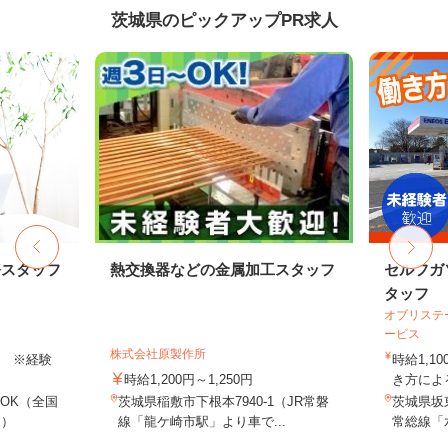
茨城県のピックアップPR求人
務スタッフ
熱交換器などの金属加工スタッフ
セルフガ
タッフ
オブリステ
ービス
株式会社原製作所
以上 ※経験
時給1,1
時給1,200円～1,250円
き方による
OK（全国
茨城県稲敷市下根本7940-1（JR常磐
茨城県坂
し）
線「龍ケ崎市駅」より車で...
常総線「水