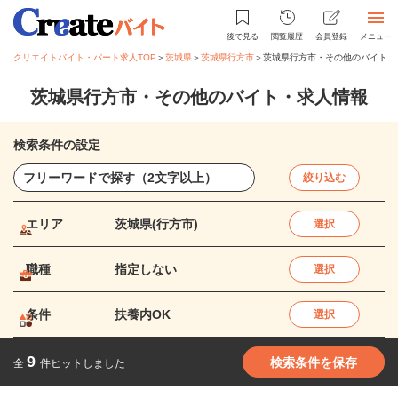
後で見る
閲覧履歴
会員登録
メニュー
クリエイトバイト・パート求人TOP
＞
茨城県
＞
茨城県行方市
＞
茨城県行方市・その他のバイト・
茨城県行方市・その他のバイト・求人情報
検索条件の設定
絞り込む
エリア
茨城県(行方市)
選択
職種
指定しない
選択
条件
扶養内OK
選択
9
検索条件を保存
全
件ヒットしました