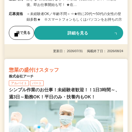
後、即お仕事開始も可！ ★在…
応募資格
＜未経験者OK／年齢不問＞⇒★特に20代〜50代の女性の登
録多数★ ※スマートフォンもしくはパソコンをお持ちの方
詳細を見る
後で見る
更新日： 2026/07/31 掲載終了日： 2026/08/24
惣菜の盛付けスタッフ
株式会社アーチ
アルバイト
パート
シンプル作業のお仕事！未経験者歓迎！！1日3時間～、
週3日～勤務OK！平日のみ・扶養内もOK！