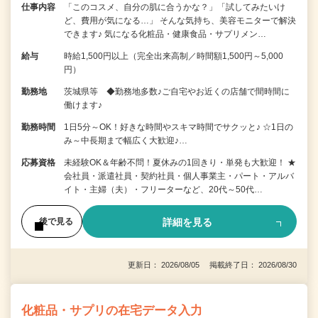
仕事内容
「このコスメ、自分の肌に合うかな？」「試してみたいけ
ど、費用が気になる…」 そんな気持ち、美容モニターで解決
できます♪ 気になる化粧品・健康食品・サプリメン…
給与
時給1,500円以上（完全出来高制／時間額1,500円～5,000
円）
勤務地
茨城県等 ◆勤務地多数♪ご自宅やお近くの店舗で間時間に
働けます♪
勤務時間
1日5分～OK！好きな時間やスキマ時間でサクッと♪ ☆1日の
み～中長期まで幅広く大歓迎♪…
応募資格
未経験OK＆年齢不問！夏休みの1回きり・単発も大歓迎！ ★
会社員・派遣社員・契約社員・個人事業主・パート・アルバ
イト・主婦（夫）・フリーターなど、20代～50代…
詳細を見る
後で見る
更新日： 2026/08/05 掲載終了日： 2026/08/30
化粧品・サプリの在宅データ入力