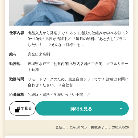
仕事内容
出品入力から発送まで！ ネット通販の仕組みが学べる◎ ＼2
0〜40代の男性が活躍中／ 「毎月の給料に“あと少し”プラス
したい！」 ⇒そんな〈目標〉を…
給与
完全出来高制
勤務地
茨城県水戸市、他県内/栃木県内各地のご自宅 ※フルリモー
ト勤務
勤務時間
リモートワークのため、完全自由シフトです！ 詳細はお問い
合わせください。 ＜会社営…
応募資格
＼経験・資格・学歴いっさい不問！／
詳細を見る
後で見る
更新日： 2026/07/15 掲載終了日： 2026/08/26