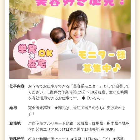
仕事内容
おうちでお仕事ができる『美容系モニター』として活躍して
ください！ 1案件の作業時間は5分〜10分程度。空いた時間
を有効活用できるお仕事です。 ◆【いろん…
給与
完全出来高制 ★謝礼は、最短で当日のうちに受け取れま
す！
勤務地
ご自宅※フルリモート勤務 茨城県・群馬県・栃木県全域を
含む関東エリアおよび日本全国で勤務可能(在宅OK)
勤務時間
好きな時間に働けます！ ★単発（1日のみ）OK！ ★応募