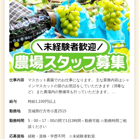
仕事内容
マスカット農園でのお仕事になります。 主な業務内容はシャ
インマスカットの苗のお世話をしていただきます（消毒な
ど） また農場内の整備等も行っていただきます。 …
給与
時給1,100円以上
勤務地
茨城県行方市小貫2515
勤務時間
5：00～17：00の間で1日3時間～勤務可能 ☆勤務時間ご相
談ください
応募資格
経験・資格・学歴不問 ☆未経験者歓迎