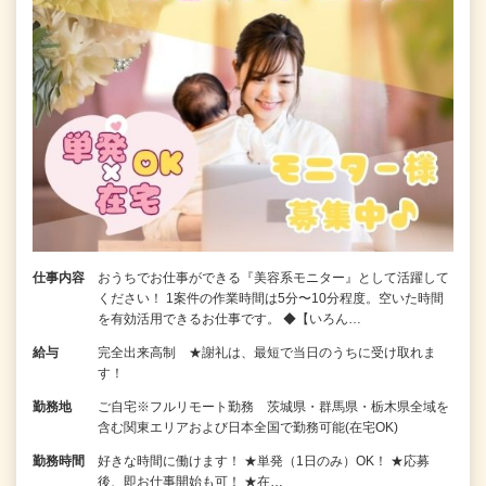
仕事内容
おうちでお仕事ができる『美容系モニター』として活躍して
ください！ 1案件の作業時間は5分〜10分程度。空いた時間
を有効活用できるお仕事です。 ◆【いろん…
給与
完全出来高制 ★謝礼は、最短で当日のうちに受け取れま
す！
勤務地
ご自宅※フルリモート勤務 茨城県・群馬県・栃木県全域を
含む関東エリアおよび日本全国で勤務可能(在宅OK)
勤務時間
好きな時間に働けます！ ★単発（1日のみ）OK！ ★応募
後、即お仕事開始も可！ ★在…