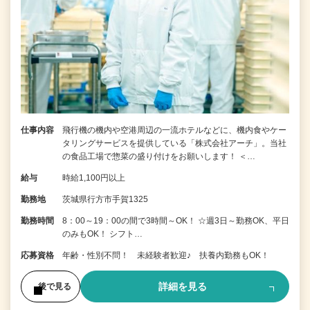
仕事内容
飛行機の機内や空港周辺の一流ホテルなどに、機内食やケー
タリングサービスを提供している「株式会社アーチ」。当社
の食品工場で惣菜の盛り付けをお願いします！ ＜…
給与
時給1,100円以上
勤務地
茨城県行方市手賀1325
勤務時間
8：00～19：00の間で3時間～OK！ ☆週3日～勤務OK、平日
のみもOK！ シフト…
応募資格
年齢・性別不問！ 未経験者歓迎♪ 扶養内勤務もOK！
詳細を見る
後で見る