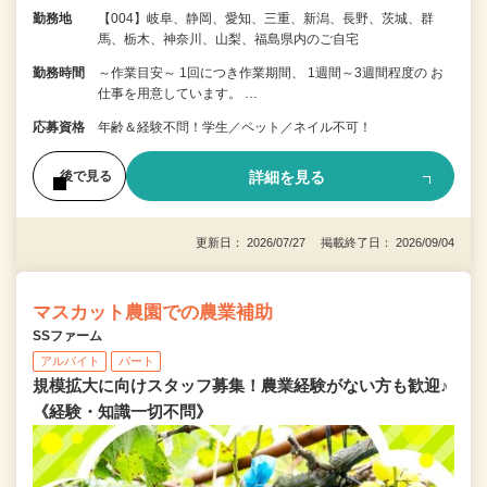
勤務地
【004】岐阜、静岡、愛知、三重、新潟、長野、茨城、群
馬、栃木、神奈川、山梨、福島県内のご自宅
勤務時間
～作業目安～ 1回につき作業期間、 1週間～3週間程度の お
仕事を用意しています。 …
応募資格
年齢＆経験不問！学生／ペット／ネイル不可！
詳細を見る
後で見る
更新日： 2026/07/27 掲載終了日： 2026/09/04
マスカット農園での農業補助
SSファーム
アルバイト
パート
規模拡大に向けスタッフ募集！農業経験がない方も歓迎♪
《経験・知識一切不問》