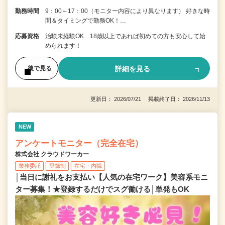
勤務時間
9：00～17：00（モニター内容により異なります） 好きな時
間＆タイミングで勤務OK！…
応募資格
治験未経験OK 18歳以上であれば初めての方も安心して始
められます！
詳細を見る
後で見る
更新日： 2026/07/21 掲載終了日： 2026/11/13
NEW
アンケートモニター（完全在宅）
株式会社 クラウドワーカー
業務委託
登録制
在宅・内職
│当日に謝礼をお支払い【人気の在宅ワーク】美容系モニ
ター募集！★登録するだけでスグ働ける│単発もOK