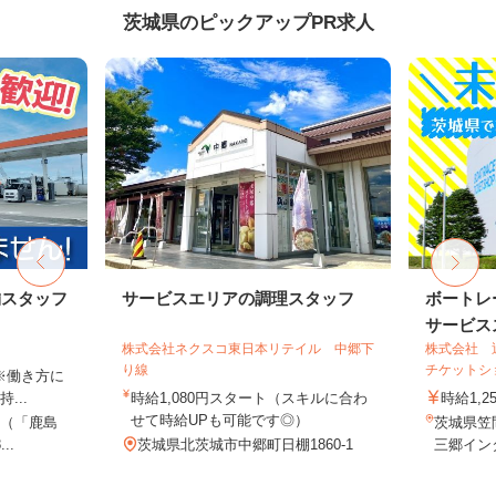
茨城県のピックアップPR求人
舗スタッフ
サービスエリアの調理スタッフ
ボートレ
サービスス
株式会社ネクスコ東日本リテイル 中郷下
株式会社 
り線
チケットシ
 ※働き方に
...
時給1,080円スタート（スキルに合わ
時給1,2
せて時給UPも可能です◎）
5（「鹿島
茨城県笠間
..
茨城県北茨城市中郷町日棚1860-1
三郷インタ