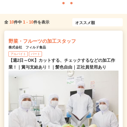
10
1
-
10
全
件中
件を表示
野菜・フルーツの加工スタッフ
株式会社 フィルド食品
アルバイト
パート
【週2日～OK】カットする、チェックするなどの加工作
業！｜賞与支給あり！｜髪色自由｜正社員登用あり