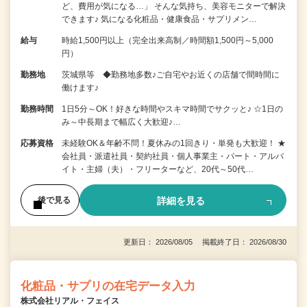
ど、費用が気になる…」 そんな気持ち、美容モニターで解決
できます♪ 気になる化粧品・健康食品・サプリメン…
給与
時給1,500円以上（完全出来高制／時間額1,500円～5,000
円）
勤務地
茨城県等 ◆勤務地多数♪ご自宅やお近くの店舗で間時間に
働けます♪
勤務時間
1日5分～OK！好きな時間やスキマ時間でサクッと♪ ☆1日の
み～中長期まで幅広く大歓迎♪…
応募資格
未経験OK＆年齢不問！夏休みの1回きり・単発も大歓迎！ ★
会社員・派遣社員・契約社員・個人事業主・パート・アルバ
イト・主婦（夫）・フリーターなど、20代～50代…
詳細を見る
後で見る
更新日： 2026/08/05 掲載終了日： 2026/08/30
化粧品・サプリの在宅データ入力
株式会社リアル・フェイス