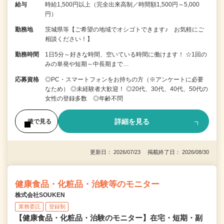
給与
時給1,500円以上（完全出来高制／時間額1,500円～5,000
円）
勤務地
茨城県等【ご希望の地域でオシゴトできます♪ お気軽にご
相談ください！】
勤務時間
1日5分～好きな時間、空いている時間に働けます！ ☆1回の
みの単発や短期～中長期まで…
応募資格
◎PC・スマートフォンをお持ちの方（※アンケートに必要
なため） ◎未経験者大歓迎！ ◎20代、30代、40代、50代の
女性の登録多数 ◎年齢不問
詳細を見る
後で見る
更新日： 2026/07/23 掲載終了日： 2026/08/30
健康食品・化粧品・治験等のモニター
株式会社SOUKEN
業務委託
登録制
【健康食品・化粧品・治験のモニター】在宅・短期・副