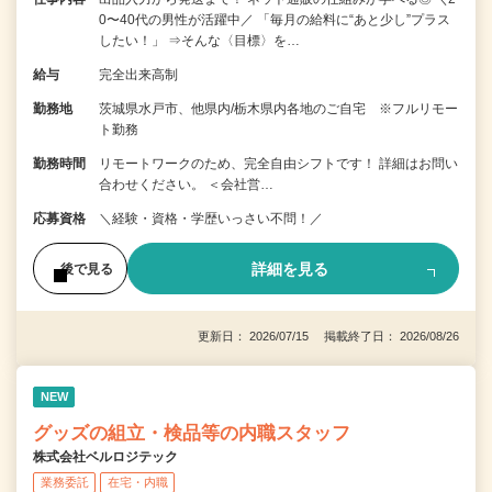
0〜40代の男性が活躍中／ 「毎月の給料に“あと少し”プラス
したい！」 ⇒そんな〈目標〉を…
給与
完全出来高制
勤務地
茨城県水戸市、他県内/栃木県内各地のご自宅 ※フルリモー
ト勤務
勤務時間
リモートワークのため、完全自由シフトです！ 詳細はお問い
合わせください。 ＜会社営…
応募資格
＼経験・資格・学歴いっさい不問！／
詳細を見る
後で見る
更新日： 2026/07/15 掲載終了日： 2026/08/26
NEW
グッズの組立・検品等の内職スタッフ
株式会社ベルロジテック
業務委託
在宅・内職