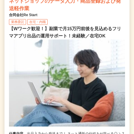
ネットショップのデータ入力・商品登録および発
送軽作業
合同会社Re Start
業務委託
在宅・内職
【Wワーク歓迎！】副業で月15万円前後を見込めるフリ
マアプリ出品の運用サポート！未経験／在宅OK
仕事内容
出品入力から発送まで！ ネット通販の仕組みが学べる◎ ＼2