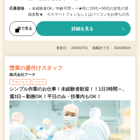
応募資格
＜未経験者OK／年齢不問＞⇒★特に20代〜50代の女性の登
録多数★ ※スマートフォンもしくはパソコンをお持ちの方
詳細を見る
後で見る
更新日： 2026/07/31 掲載終了日： 2026/08/24
惣菜の盛付けスタッフ
株式会社アーチ
アルバイト
パート
シンプル作業のお仕事！未経験者歓迎！！1日3時間～、
週3日～勤務OK！平日のみ・扶養内もOK！