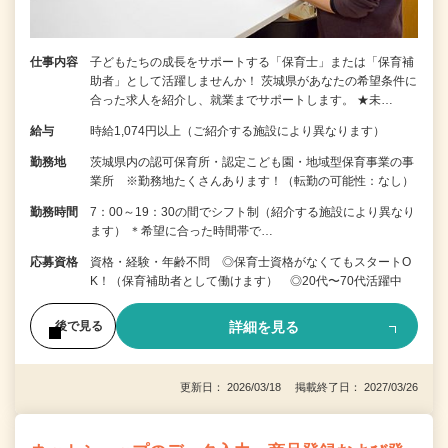
仕事内容
子どもたちの成長をサポートする「保育士」または「保育補
助者」として活躍しませんか！ 茨城県があなたの希望条件に
合った求人を紹介し、就業までサポートします。 ★未…
給与
時給1,074円以上（ご紹介する施設により異なります）
勤務地
茨城県内の認可保育所・認定こども園・地域型保育事業の事
業所 ※勤務地たくさんあります！（転勤の可能性：なし）
勤務時間
7：00～19：30の間でシフト制（紹介する施設により異なり
ます） ＊希望に合った時間帯で…
応募資格
資格・経験・年齢不問 ◎保育士資格がなくてもスタートO
K！（保育補助者として働けます） ◎20代〜70代活躍中
詳細を見る
後で見る
更新日： 2026/03/18 掲載終了日： 2027/03/26