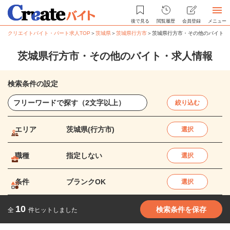
後で見る
閲覧履歴
会員登録
メニュー
クリエイトバイト・パート求人TOP
＞
茨城県
＞
茨城県行方市
＞
茨城県行方市・その他のバイト・
茨城県行方市・その他のバイト・求人情報
検索条件の設定
絞り込む
エリア
茨城県(行方市)
選択
職種
指定しない
選択
条件
ブランクOK
選択
10
検索条件を保存
全
件ヒットしました