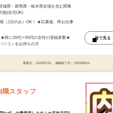
最短で当日のうちに受け取れます！
 茨城県・群馬県・栃木県全域を含む関東
能(在宅OK)
単発（1日のみ）OK！ ★応募後、即お仕事
⇒★特に20代〜50代の女性の登録多数★
後で見
パソコンをお持ちの方
更新日： 2026/07/31 掲載終了日： 2026/08/24
内職スタッフ