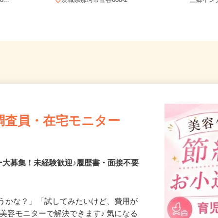
-5（「鹿島
茨城県笠
...
茨城県那珂市菅谷680-2
三郷イン
調査員・在宅モニター
ー大募集！未経験歓迎♪履歴書・面接不要
合うかな？」「試してみたいけど、費用が