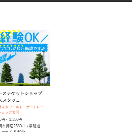
レースチケットショップ
ガソリンスタンドの店舗スタッ
ススタッ...
フ
オブリステーション鹿嶋
 近未来ワールド ボートレー
トショップ岩間
時給1,100円以上＋歩合 ※働き方に
250円～1,350円
よる ★危険物取扱資格所持...