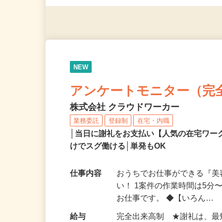
◎年齢不問
NEW
アンケートモニター（完
株式会社 クラウドワーカー
業務委託
登録制
在宅・内職
│当日に謝礼をお支払い【人気の在宅ワ
けでスグ働ける│単発もOK
仕事内容
おうちでお仕事ができる『
い！ 1案件の作業時間は5