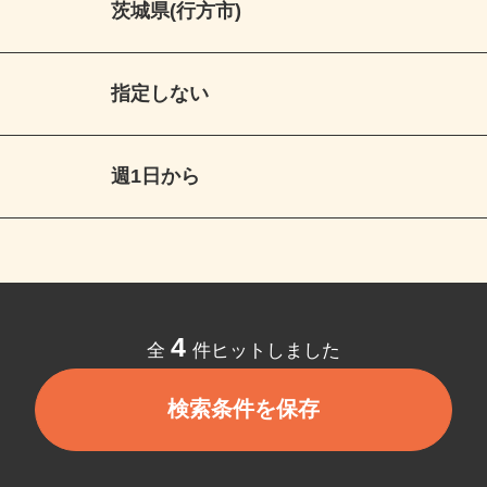
茨城県(行方市)
指定しない
週1日から
4
全
件ヒットしました
検索条件を保存