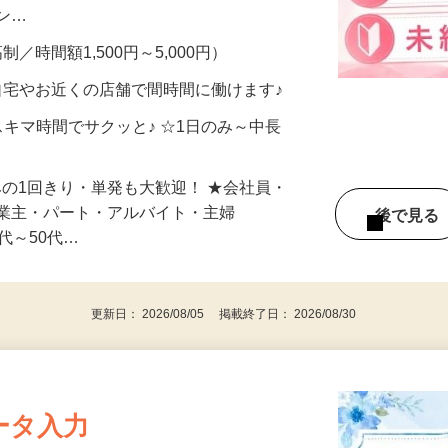
、美容モニターで解決できます♪ 気になる
メン…
制／時間額1,500円～5,000円）
自宅やお近くの店舗で間時間に働けます♪
スキマ時間でサクッと♪ ☆1日のみ～中長
みの1回きり・単発も大歓迎！ ★会社員・
事業主・パート・アルバイト・主婦
後で見
代～50代…
更新日： 2026/08/05 掲載終了日： 2026/08/30