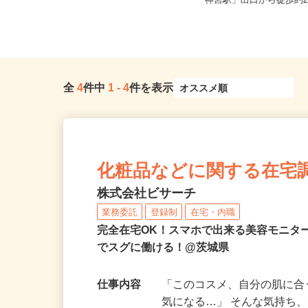
茨城県笠間市押辺2560-1（常磐道・
茨城県鹿嶋市大船津3332
三郷インターから約50分 ...
神宮駅」出口から徒歩約28
全
4
件中
1
-
4
件を表示
化粧品などに関する在宅
株式会社ビサーチ
業務委託
登録制
在宅・内職
完全在宅OK！スマホで出来る美容モニタ
でスグに働ける！@茨城県
仕事内容
「このコスメ、自分の肌に