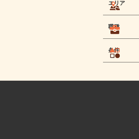
エリア
職種
条件