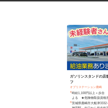
ボートレースチケットショップ
ガソリンスタンドの店
のサービススタッ...
フ
オブリステーション鹿嶋
株式会社 近未来ワールド ボートレー
スチケットショップ岩間
時給1,100円以上＋歩
時給1,250円～1,350円
よる ★危険物取扱資格所