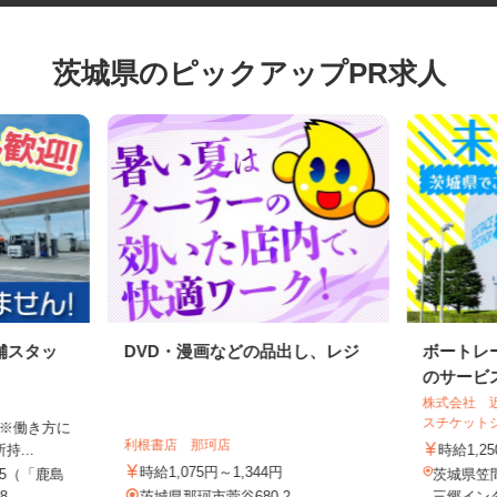
茨城県のピックアップPR求人
舗スタッ
DVD・漫画などの品出し、レジ
ボート
のサービ
株式会社
スチケッ
合 ※働き方に
利根書店 那珂店
持...
時給1,
時給1,075円～1,344円