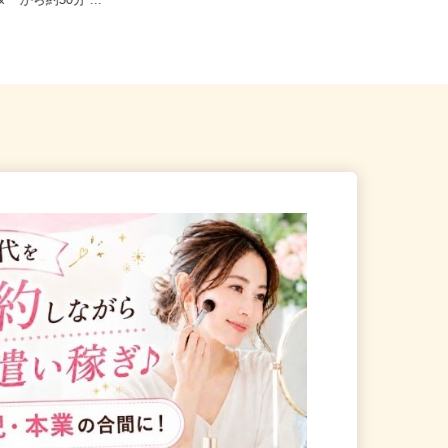
間市押辺2560-1（常磐道・
茨城県鹿嶋市大船津3332-5（「鹿島
ターから約50分 ...
神宮駅」出口から徒歩約28...