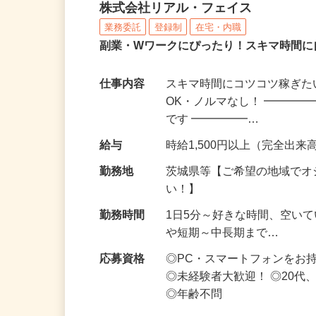
化粧品・サプリの在宅デ
株式会社リアル・フェイス
業務委託
登録制
在宅・内職
副業・Wワークにぴったり！スキマ時間に
仕事内容
スキマ時間にコツコツ稼ぎた
OK・ノルマなし！ ━━━━
です ━━━━━…
給与
時給1,500円以上（完全出来高
勤務地
茨城県等【ご希望の地域でオ
い！】
勤務時間
1日5分～好きな時間、空い
や短期～中長期まで…
応募資格
◎PC・スマートフォンをお
◎未経験者大歓迎！ ◎20代