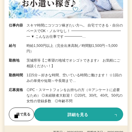
仕事内容
スキマ時間にコツコツ稼ぎたい方へ。 自宅でできる・自分の
ペースでOK・ノルマなし！ ━━━━━━━━━━━━━━
━ ▼ こんなお仕事です ━━━━━…
給与
時給1,500円以上（完全出来高制／時間額1,500円～5,000
円）
勤務地
茨城県等【ご希望の地域でオシゴトできます♪ お気軽にご
相談ください！】
勤務時間
1日5分～好きな時間、空いている時間に働けます！ ☆1回の
みの単発や短期～中長期まで…
応募資格
◎PC・スマートフォンをお持ちの方（※アンケートに必要
なため） ◎未経験者大歓迎！ ◎20代、30代、40代、50代の
女性の登録多数 ◎年齢不問
詳細を見る
後で見る