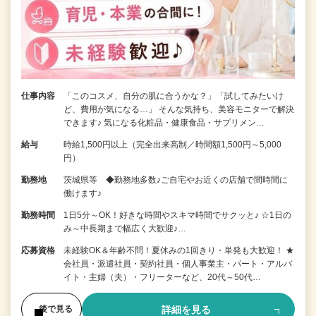
仕事内容
「このコスメ、自分の肌に合うかな？」「試してみたいけ
ど、費用が気になる…」 そんな気持ち、美容モニターで解決
できます♪ 気になる化粧品・健康食品・サプリメン…
給与
時給1,500円以上（完全出来高制／時間額1,500円～5,000
円）
勤務地
茨城県等 ◆勤務地多数♪ご自宅やお近くの店舗で間時間に
働けます♪
勤務時間
1日5分～OK！好きな時間やスキマ時間でサクッと♪ ☆1日の
み～中長期まで幅広く大歓迎♪…
応募資格
未経験OK＆年齢不問！夏休みの1回きり・単発も大歓迎！ ★
会社員・派遣社員・契約社員・個人事業主・パート・アルバ
イト・主婦（夫）・フリーターなど、20代～50代…
詳細を見る
後で見る