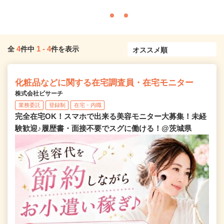
4
1
-
4
全
件中
件を表示
化粧品などに関する在宅調査員・在宅モニター
株式会社ビサーチ
業務委託
登録制
在宅・内職
完全在宅OK！スマホで出来る美容モニター大募集！未経
験歓迎♪履歴書・面接不要でスグに働ける！@茨城県