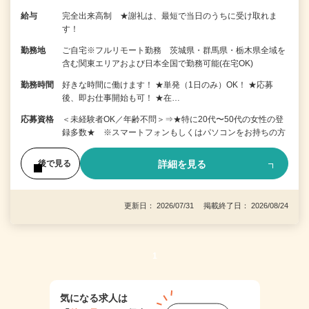
給与
完全出来高制 ★謝礼は、最短で当日のうちに受け取れま
す！
勤務地
ご自宅※フルリモート勤務 茨城県・群馬県・栃木県全域を
含む関東エリアおよび日本全国で勤務可能(在宅OK)
勤務時間
好きな時間に働けます！ ★単発（1日のみ）OK！ ★応募
後、即お仕事開始も可！ ★在…
応募資格
＜未経験者OK／年齢不問＞⇒★特に20代〜50代の女性の登
録多数★ ※スマートフォンもしくはパソコンをお持ちの方
詳細を見る
後で見る
更新日： 2026/07/31 掲載終了日： 2026/08/24
1
気になる求人は