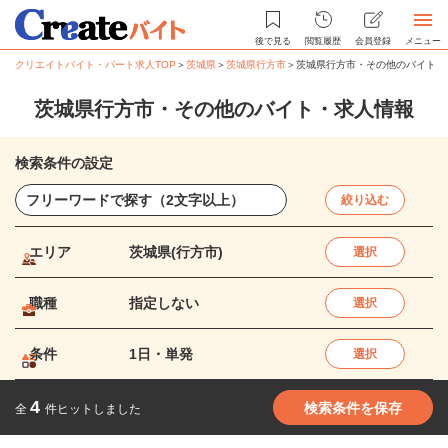
後で見る
閲覧履歴
会員登録
メニュー
クリエイトバイト・パート求人TOP
＞
茨城県
＞
茨城県行方市
＞
茨城県行方市・その他のバイト・
茨城県行方市・その他のバイト・求人情報
検索条件の設定
絞り込む
エリア
茨城県(行方市)
選択
職種
指定しない
選択
条件
1日・単発
選択
4
検索条件を保存
全
件ヒットしました