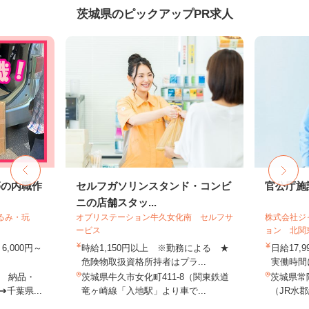
茨城県のピックアップPR求人
等の内職作
セルフガソリンスタンド・コンビ
官公庁施
ニの店舗スタッ...
るみ・玩
オブリステーション牛久女化南 セルフサ
株式会社ジ
ービス
ョン 北関
,000円～
時給1,150円以上 ※勤務による ★
日給17,
危険物取扱資格所持者はプラ...
実働時間に
 納品・
茨城県牛久市女化町411-8（関東鉄道
茨城県常
千葉県...
竜ヶ崎線「入地駅」より車で...
（JR水郡