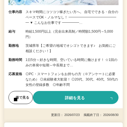
仕事内容
スキマ時間にコツコツ稼ぎたい方へ。 自宅でできる・自分の
ペースでOK・ノルマなし！ ━━━━━━━━━━━━━━
━ ▼ こんなお仕事です ━━━━━…
給与
時給1,500円以上（完全出来高制／時間額1,500円～5,000
円）
勤務地
茨城県等【ご希望の地域でオシゴトできます♪ お気軽にご
相談ください！】
勤務時間
1日5分～好きな時間、空いている時間に働けます！ ☆1回の
みの単発や短期～中長期まで…
応募資格
◎PC・スマートフォンをお持ちの方（※アンケートに必要
なため） ◎未経験者大歓迎！ ◎20代、30代、40代、50代の
女性の登録多数 ◎年齢不問
詳細を見る
後で見る
更新日： 2026/07/23 掲載終了日： 2026/08/30