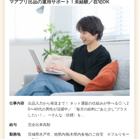
マアプリ出品の運用サポート！未経験／在宅OK
仕事内容
出品入力から発送まで！ ネット通販の仕組みが学べる◎ ＼2
0〜40代の男性が活躍中／ 「毎月の給料に“あと少し”プラス
したい！」 ⇒そんな〈目標〉を…
給与
完全出来高制
勤務地
茨城県水戸市、他県内/栃木県内各地のご自宅 ※フルリモー