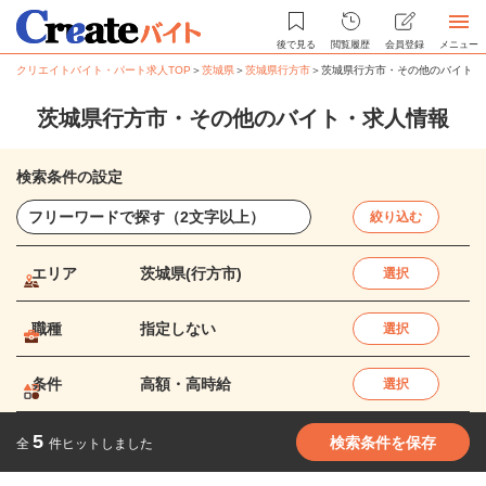
後で見る
閲覧履歴
会員登録
メニュー
クリエイトバイト・パート求人TOP
＞
茨城県
＞
茨城県行方市
＞
茨城県行方市・その他のバイト・
茨城県行方市・その他のバイト・求人情報
検索条件の設定
絞り込む
エリア
茨城県(行方市)
選択
職種
指定しない
選択
条件
高額・高時給
選択
5
検索条件を保存
全
件ヒットしました