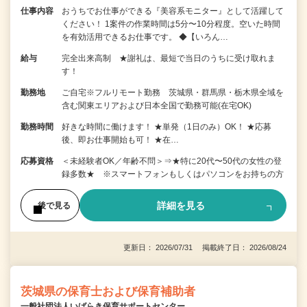
仕事内容
おうちでお仕事ができる『美容系モニター』として活躍して
ください！ 1案件の作業時間は5分〜10分程度。空いた時間
を有効活用できるお仕事です。 ◆【いろん…
給与
完全出来高制 ★謝礼は、最短で当日のうちに受け取れま
す！
勤務地
ご自宅※フルリモート勤務 茨城県・群馬県・栃木県全域を
含む関東エリアおよび日本全国で勤務可能(在宅OK)
勤務時間
好きな時間に働けます！ ★単発（1日のみ）OK！ ★応募
後、即お仕事開始も可！ ★在…
応募資格
＜未経験者OK／年齢不問＞⇒★特に20代〜50代の女性の登
録多数★ ※スマートフォンもしくはパソコンをお持ちの方
詳細を見る
後で見る
更新日： 2026/07/31 掲載終了日： 2026/08/24
茨城県の保育士および保育補助者
一般社団法人いばらき保育サポートセンター