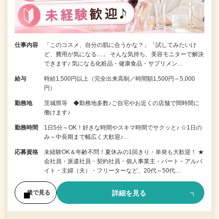
仕事内容
「このコスメ、自分の肌に合うかな？」「試してみたいけ
ど、費用が気になる…」 そんな気持ち、美容モニターで解決
できます♪ 気になる化粧品・健康食品・サプリメン…
給与
時給1,500円以上（完全出来高制／時間額1,500円～5,000
円）
勤務地
茨城県等 ◆勤務地多数♪ご自宅やお近くの店舗で間時間に
働けます♪
勤務時間
1日5分～OK！好きな時間やスキマ時間でサクッと♪ ☆1日の
み～中長期まで幅広く大歓迎♪…
応募資格
未経験OK＆年齢不問！夏休みの1回きり・単発も大歓迎！ ★
会社員・派遣社員・契約社員・個人事業主・パート・アルバ
イト・主婦（夫）・フリーターなど、20代～50代…
詳細を見る
後で見る