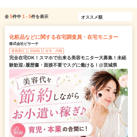
5
1
-
5
全
件中
件を表示
化粧品などに関する在宅調査員・在宅モニター
株式会社ビサーチ
業務委託
登録制
在宅・内職
完全在宅OK！スマホで出来る美容モニター大募集！未経
験歓迎♪履歴書・面接不要でスグに働ける！@茨城県