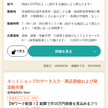
給与
時給1,074円以上（ご紹介する施設により異なります）
勤務地
茨城県内の認可保育所・認定こども園・地域型保育事業の事
業所 ※勤務地たくさんあります！（転勤の可能性：なし）
勤務時間
7：00～19：30の間でシフト制（紹介する施設により異なり
ます） ＊希望に合った時間帯で…
応募資格
資格・経験・年齢不問 ◎保育士資格がなくてもスタートO
K！（保育補助者として働けます） ◎20代〜70代活躍中
詳細を見る
後で見る
更新日： 2026/03/18 掲載終了日： 2027/03/26
ネットショップのデータ入力・商品登録および発
送軽作業
合同会社Re Start
業務委託
在宅・内職
【Wワーク歓迎！】副業で月15万円前後を見込めるフリ