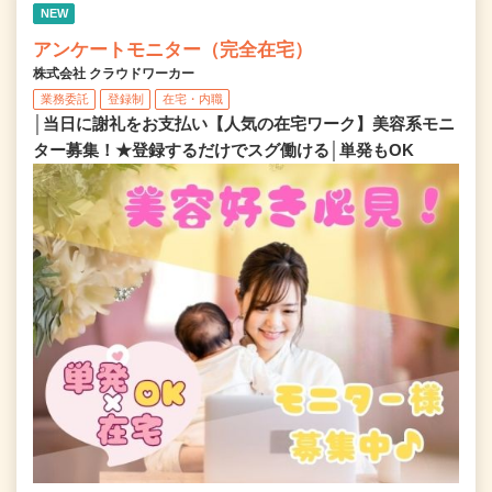
NEW
アンケートモニター（完全在宅）
株式会社 クラウドワーカー
業務委託
登録制
在宅・内職
│当日に謝礼をお支払い【人気の在宅ワーク】美容系モニ
ター募集！★登録するだけでスグ働ける│単発もOK