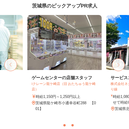
茨城県のピックアップPR求人
ゲームセンターの店舗スタッフ
サービス
iクレーン龍ケ崎店（旧 おたちゅう龍ケ崎
株式会社ネ
店）
り線
時給1,150円～1,250円以上
時給1,
せて時給
茨城県龍ケ崎市小通幸谷町288 【0
01】
茨城県北