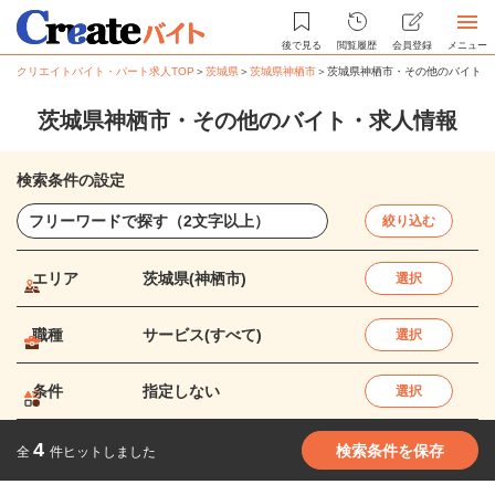
後で見る
閲覧履歴
会員登録
メニュー
クリエイトバイト・パート求人TOP
＞
茨城県
＞
茨城県神栖市
＞
茨城県神栖市・その他のバイト・
茨城県神栖市・その他のバイト・求人情報
検索条件の設定
絞り込む
エリア
茨城県(神栖市)
選択
職種
サービス(すべて)
選択
条件
指定しない
選択
4
検索条件を保存
全
件ヒットしました