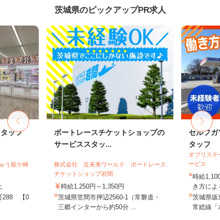
茨城県のピックアップPR求人
スタッフ
ボートレースチケットショップの
セルフガ
サービススタッ...
タッフ
オブリステ
ービス
ちゅう龍ケ崎
株式会社 近未来ワールド ボートレース
チケットショップ岩間
時給1,1
上
時給1,250円～1,350円
き方による
288 【0
茨城県笠間市押辺2560-1（常磐道・
茨城県坂
三郷インターから約50分 ...
常総線「水