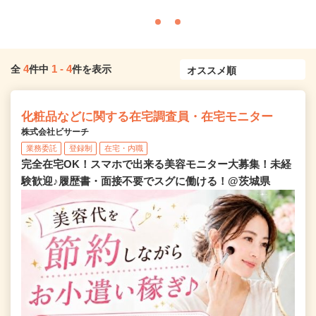
4
1
-
4
全
件中
件を表示
化粧品などに関する在宅調査員・在宅モニター
株式会社ビサーチ
業務委託
登録制
在宅・内職
完全在宅OK！スマホで出来る美容モニター大募集！未経
験歓迎♪履歴書・面接不要でスグに働ける！@茨城県