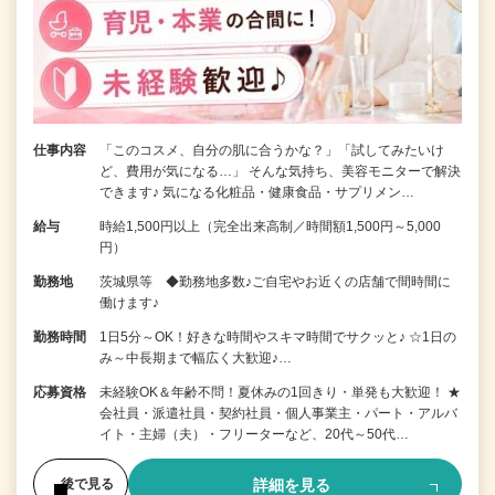
仕事内容
「このコスメ、自分の肌に合うかな？」「試してみたいけ
ど、費用が気になる…」 そんな気持ち、美容モニターで解決
できます♪ 気になる化粧品・健康食品・サプリメン…
給与
時給1,500円以上（完全出来高制／時間額1,500円～5,000
円）
勤務地
茨城県等 ◆勤務地多数♪ご自宅やお近くの店舗で間時間に
働けます♪
勤務時間
1日5分～OK！好きな時間やスキマ時間でサクッと♪ ☆1日の
み～中長期まで幅広く大歓迎♪…
応募資格
未経験OK＆年齢不問！夏休みの1回きり・単発も大歓迎！ ★
会社員・派遣社員・契約社員・個人事業主・パート・アルバ
イト・主婦（夫）・フリーターなど、20代～50代…
詳細を見る
後で見る