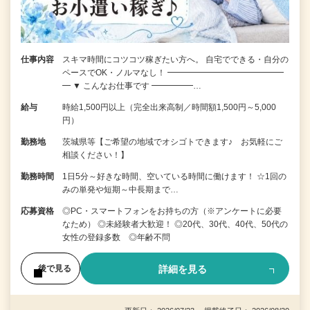
仕事内容
スキマ時間にコツコツ稼ぎたい方へ。 自宅でできる・自分の
ペースでOK・ノルマなし！ ━━━━━━━━━━━━━━
━ ▼ こんなお仕事です ━━━━━…
給与
時給1,500円以上（完全出来高制／時間額1,500円～5,000
円）
勤務地
茨城県等【ご希望の地域でオシゴトできます♪ お気軽にご
相談ください！】
勤務時間
1日5分～好きな時間、空いている時間に働けます！ ☆1回の
みの単発や短期～中長期まで…
応募資格
◎PC・スマートフォンをお持ちの方（※アンケートに必要
なため） ◎未経験者大歓迎！ ◎20代、30代、40代、50代の
女性の登録多数 ◎年齢不問
詳細を見る
後で見る