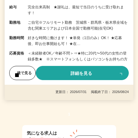
給与
完全出来高制 ★謝礼は、最短で当日のうちに受け取れま
す！
勤務地
ご自宅※フルリモート勤務 茨城県・群馬県・栃木県全域を
含む関東エリアおよび日本全国で勤務可能(在宅OK)
勤務時間
好きな時間に働けます！ ★単発（1日のみ）OK！ ★応募
後、即お仕事開始も可！ ★在…
応募資格
＜未経験者OK／年齢不問＞⇒★特に20代〜50代の女性の登
録多数★ ※スマートフォンもしくはパソコンをお持ちの方
詳細を見る
後で見る
更新日： 2026/07/31 掲載終了日： 2026/08/24
1
気になる求人は