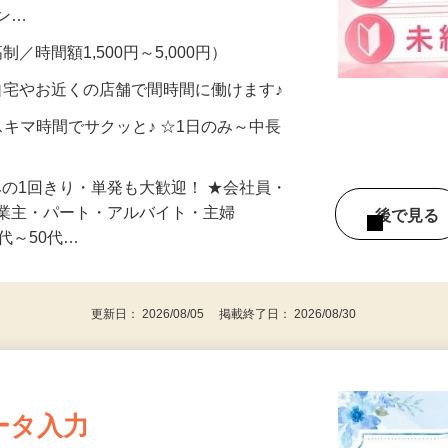
、美容モニターで解決できます♪ 気になる
メン…
制／時間額1,500円～5,000円）
自宅やお近くの店舗で間時間に働けます♪
スキマ時間でサクッと♪ ☆1日のみ～中長
みの1回きり・単発も大歓迎！ ★会社員・
事業主・パート・アルバイト・主婦
後で見
代～50代…
更新日： 2026/08/05 掲載終了日： 2026/08/30