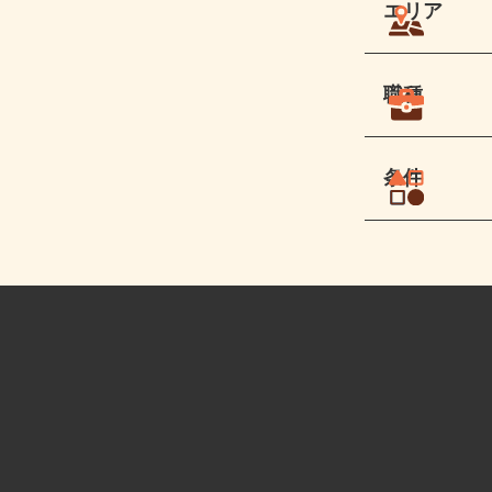
エリア
職種
条件