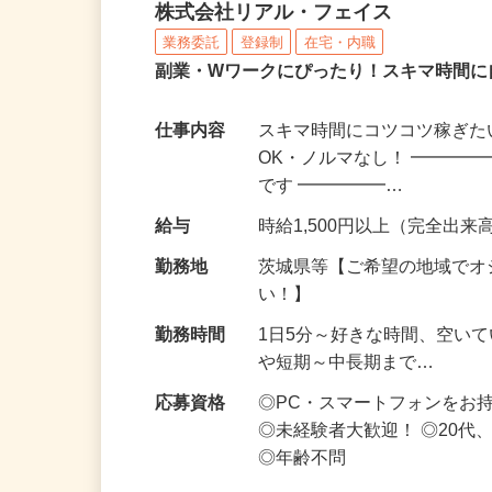
化粧品・サプリの在宅デ
株式会社リアル・フェイス
業務委託
登録制
在宅・内職
副業・Wワークにぴったり！スキマ時間に
仕事内容
スキマ時間にコツコツ稼ぎた
OK・ノルマなし！ ━━━━
です ━━━━━…
給与
時給1,500円以上（完全出来高
勤務地
茨城県等【ご希望の地域でオ
い！】
勤務時間
1日5分～好きな時間、空い
や短期～中長期まで…
応募資格
◎PC・スマートフォンをお
◎未経験者大歓迎！ ◎20代