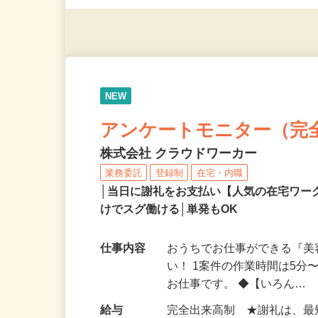
◎年齢不問
NEW
アンケートモニター（完
株式会社 クラウドワーカー
業務委託
登録制
在宅・内職
│当日に謝礼をお支払い【人気の在宅ワ
けでスグ働ける│単発もOK
仕事内容
おうちでお仕事ができる『
い！ 1案件の作業時間は5