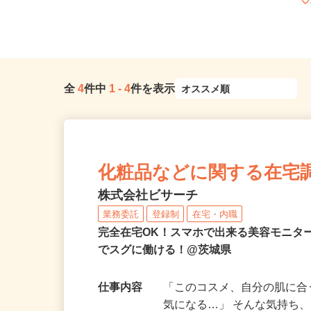
全
4
件中
1
-
4
件を表示
化粧品などに関する在宅
株式会社ビサーチ
業務委託
登録制
在宅・内職
完全在宅OK！スマホで出来る美容モニタ
でスグに働ける！@茨城県
仕事内容
「このコスメ、自分の肌に