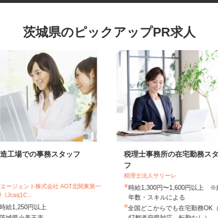
茨城県のピックアップPR求人
製造工場での事務スタッフ
税理士事務所の在宅勤務
フ
税理士法人サリーレ
UTエージェント株式会社 AGT北関東第一
時給1,300円〜1,600円以上
U《Jcaq1C...
年数・スキルによる
時給1,250円以上