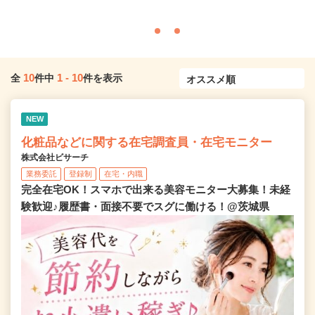
10
1
-
10
全
件中
件を表示
NEW
化粧品などに関する在宅調査員・在宅モニター
株式会社ビサーチ
業務委託
登録制
在宅・内職
完全在宅OK！スマホで出来る美容モニター大募集！未経
験歓迎♪履歴書・面接不要でスグに働ける！@茨城県