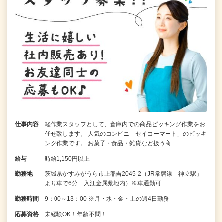
仕事内容
軽作業スタッフとして、倉庫内での商品ピッキング作業をお
任せ致します。 人気のコンビニ「セイコーマート」のピッキ
ング作業です。 お菓子・食品・雑貨など扱う商…
給与
時給1,150円以上
勤務地
茨城県かすみがうら市上稲吉2045-2（JR常磐線「神立駅」
より車で6分 入江金属敷地内）※車通勤可
勤務時間
9：00～13：00 ※月・水・金・土の週4日勤務
応募資格
未経験OK！年齢不問！