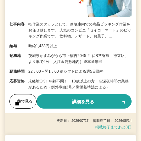
仕事内容
軽作業スタッフとして、冷蔵庫内での商品ピッキング作業を
お任せ致します。 人気のコンビニ「セイコーマート」のピッ
キング作業です。 飲料物、デザート、お菓子、…
給与
時給1,438円以上
勤務地
茨城県かすみがうら市上稲吉2045-2（JR常磐線「神立駅」
より車で6分 入江金属敷地内）※車通勤可
勤務時間
22：00～翌1：00 ※シフトによる週5日勤務
応募資格
未経験OK！年齢不問！ 18歳以上の方 ※深夜時間の業務
があるため（例外事由2号／労働基準法による）
詳細を見る
後で見る
更新日： 2026/07/27 掲載終了日： 2026/08/14
掲載終了まであと8日