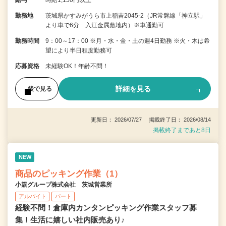
勤務地
茨城県かすみがうら市上稲吉2045-2（JR常磐線「神立駅」
より車で6分 入江金属敷地内）※車通勤可
勤務時間
9：00～17：00 ※月・水・金・土の週4日勤務 ※火・木は希
望により半日程度勤務可
応募資格
未経験OK！年齢不問！
詳細を見る
後で見る
更新日： 2026/07/27 掲載終了日： 2026/08/14
掲載終了まであと8日
NEW
商品のピッキング作業（1）
小簱グループ株式会社 茨城営業所
アルバイト
パート
経験不問！倉庫内カンタンピッキング作業スタッフ募
集！生活に嬉しい社内販売あり♪