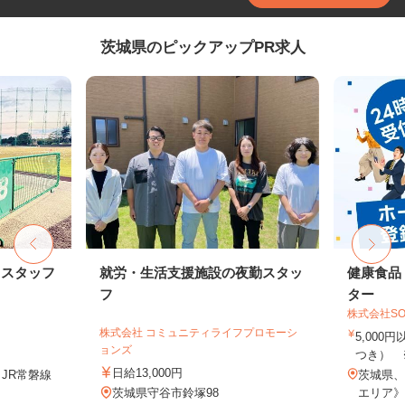
茨城県のピックアップPR求人
トスタッフ
就労・生活支援施設の夜勤スタッ
健康食品
フ
ター
株式会社SO
株式会社 コミュニティライフプロモーシ
5,000
ョンズ
つき） 
日給13,000円
（JR常磐線
茨城県、
茨城県守谷市鈴塚98
エリア》