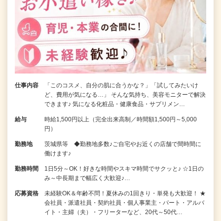
仕事内容
「このコスメ、自分の肌に合うかな？」「試してみたいけ
ど、費用が気になる…」 そんな気持ち、美容モニターで解決
できます♪ 気になる化粧品・健康食品・サプリメン…
給与
時給1,500円以上（完全出来高制／時間額1,500円～5,000
円）
勤務地
茨城県等 ◆勤務地多数♪ご自宅やお近くの店舗で間時間に
働けます♪
勤務時間
1日5分～OK！好きな時間やスキマ時間でサクッと♪ ☆1日の
み～中長期まで幅広く大歓迎♪…
応募資格
未経験OK＆年齢不問！夏休みの1回きり・単発も大歓迎！ ★
会社員・派遣社員・契約社員・個人事業主・パート・アルバ
イト・主婦（夫）・フリーターなど、20代～50代…