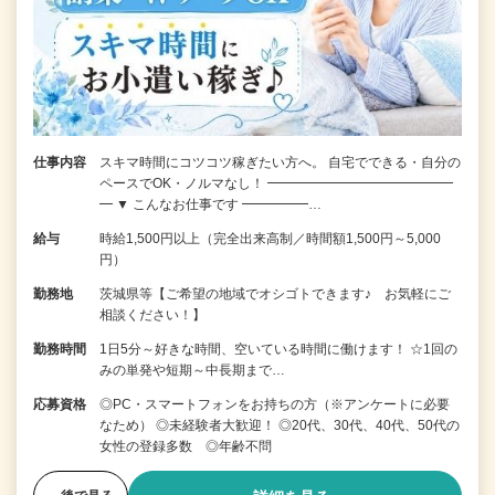
仕事内容
スキマ時間にコツコツ稼ぎたい方へ。 自宅でできる・自分の
ペースでOK・ノルマなし！ ━━━━━━━━━━━━━━
━ ▼ こんなお仕事です ━━━━━…
給与
時給1,500円以上（完全出来高制／時間額1,500円～5,000
円）
勤務地
茨城県等【ご希望の地域でオシゴトできます♪ お気軽にご
相談ください！】
勤務時間
1日5分～好きな時間、空いている時間に働けます！ ☆1回の
みの単発や短期～中長期まで…
応募資格
◎PC・スマートフォンをお持ちの方（※アンケートに必要
なため） ◎未経験者大歓迎！ ◎20代、30代、40代、50代の
女性の登録多数 ◎年齢不問