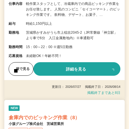
仕事内容
軽作業スタッフとして、冷蔵庫内での商品ピッキング作業を
お任せ致します。 人気のコンビニ「セイコーマート」のピッ
キング作業です。 飲料物、デザート、お菓子、…
給与
時給1,150円以上
勤務地
茨城県かすみがうら市上稲吉2045-2（JR常磐線「神立駅」
より車で6分 入江金属敷地内）※車通勤可
勤務時間
15：00～22：00 ※週5日勤務
応募資格
未経験OK！年齢不問！
詳細を見る
後で見る
更新日： 2026/07/27 掲載終了日： 2026/08/14
掲載終了まであと8日
NEW
倉庫内でのピッキング作業（8）
小簱グループ株式会社 茨城営業所