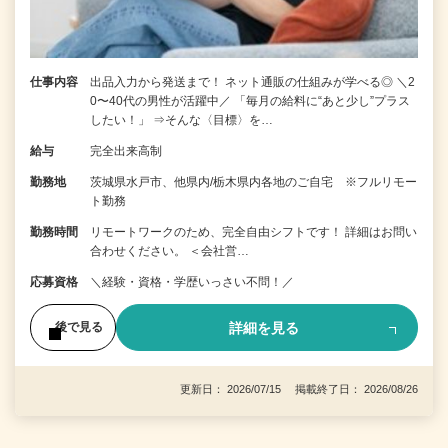
仕事内容
出品入力から発送まで！ ネット通販の仕組みが学べる◎ ＼2
0〜40代の男性が活躍中／ 「毎月の給料に“あと少し”プラス
したい！」 ⇒そんな〈目標〉を…
給与
完全出来高制
勤務地
茨城県水戸市、他県内/栃木県内各地のご自宅 ※フルリモー
ト勤務
勤務時間
リモートワークのため、完全自由シフトです！ 詳細はお問い
合わせください。 ＜会社営…
応募資格
＼経験・資格・学歴いっさい不問！／
詳細を見る
後で見る
更新日： 2026/07/15 掲載終了日： 2026/08/26