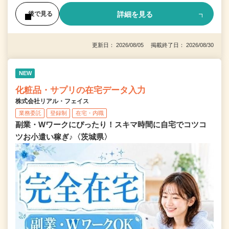
詳細を見る
後で見る
更新日： 2026/08/05 掲載終了日： 2026/08/30
NEW
化粧品・サプリの在宅データ入力
株式会社リアル・フェイス
業務委託
登録制
在宅・内職
副業・Wワークにぴったり！スキマ時間に自宅でコツコ
ツお小遣い稼ぎ♪〈茨城県〉