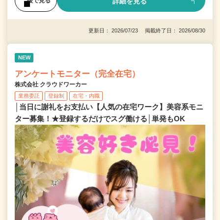
詳細を見る
後で見る
更新日： 2026/07/23 掲載終了日： 2026/08/30
NEW
アンケートモニター（完全在宅）
株式会社 クラウドワーカー
業務委託
登録制
在宅・内職
│当日に謝礼をお支払い【人気の在宅ワーク】美容系モニ
ター募集！★登録するだけでスグ働ける│単発もOK