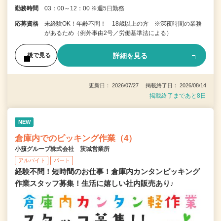
勤務時間
03：00～12：00 ※週5日勤務
応募資格
未経験OK！年齢不問！ 18歳以上の方 ※深夜時間の業務
があるため（例外事由2号／労働基準法による）
詳細を見る
後で見る
更新日： 2026/07/27 掲載終了日： 2026/08/14
掲載終了まであと8日
NEW
倉庫内でのピッキング作業（4）
小簱グループ株式会社 茨城営業所
アルバイト
パート
経験不問！短時間のお仕事！倉庫内カンタンピッキング
作業スタッフ募集！生活に嬉しい社内販売あり♪