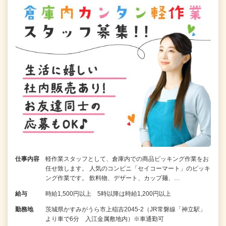
仕事内容
軽作業スタッフとして、倉庫内での商品ピッキング作業をお
任せ致します。 人気のコンビニ「セイコーマート」のピッキ
ング作業です。 飲料物、デザート、カップ麺、…
給与
時給1,500円以上 5時以降は時給1,200円以上
勤務地
茨城県かすみがうら市上稲吉2045-2（JR常磐線「神立駅」
より車で6分 入江金属敷地内）※車通勤可