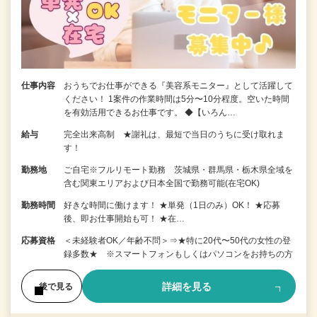
仕事内容
おうちでお仕事ができる『美容系モニター』として活躍して
ください！ 1案件の作業時間は5分〜10分程度。空いた時間
を有効活用できるお仕事です。 ◆【いろん…
給与
完全出来高制 ★謝礼は、最短で当日のうちに受け取れま
す！
勤務地
ご自宅※フルリモート勤務 茨城県・群馬県・栃木県全域を
含む関東エリアおよび日本全国で勤務可能(在宅OK)
勤務時間
好きな時間に働けます！ ★単発（1日のみ）OK！ ★応募
後、即お仕事開始も可！ ★在…
応募資格
＜未経験者OK／年齢不問＞⇒★特に20代〜50代の女性の登
録多数★ ※スマートフォンもしくはパソコンをお持ちの方
詳細を見る
後で見る