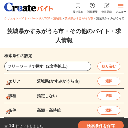
後で見る
閲覧履歴
会員登録
メニュー
クリエイトバイト・パート求人TOP
＞
茨城県
＞
茨城県かすみがうら市
＞
茨城県かすみがうら市・
茨城県かすみがうら市・その他のバイト・求
人情報
検索条件の設定
絞り込む
エリア
茨城県(かすみがうら市)
選択
職種
指定しない
選択
条件
高額・高時給
選択
10
検索条件を保存
全
件ヒットしました