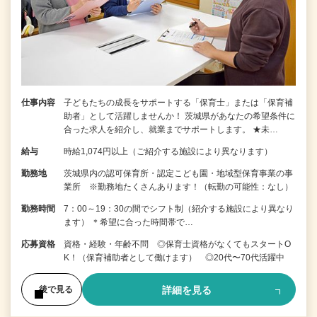
仕事内容
子どもたちの成長をサポートする「保育士」または「保育補
助者」として活躍しませんか！ 茨城県があなたの希望条件に
合った求人を紹介し、就業までサポートします。 ★未…
給与
時給1,074円以上（ご紹介する施設により異なります）
勤務地
茨城県内の認可保育所・認定こども園・地域型保育事業の事
業所 ※勤務地たくさんあります！（転勤の可能性：なし）
勤務時間
7：00～19：30の間でシフト制（紹介する施設により異なり
ます） ＊希望に合った時間帯で…
応募資格
資格・経験・年齢不問 ◎保育士資格がなくてもスタートO
K！（保育補助者として働けます） ◎20代〜70代活躍中
詳細を見る
後で見る