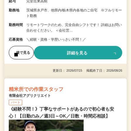
給与
完全出来高制
勤務地
茨城県水戸市、他県内/栃木県内各地のご自宅 ※フルリモー
ト勤務
勤務時間
リモートワークのため、完全自由シフトです！ 詳細はお問い
合わせください。 ＜会社営…
応募資格
＼経験・資格・学歴いっさい不問！／
詳細を見る
後で見る
更新日： 2026/07/15 掲載終了日： 2026/08/26
精米所での作業スタッフ
有限会社アグリクリエイト
パート
《経験不問！》丁寧なサポートがあるので初心者も安
心！【日勤のみ／週3日～OK／日数・時間応相談】