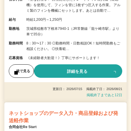
機）を使用して、フィンを管に1枚ずつ圧入する作業。 アル
ミ製のフィンを機械にセットします。あとは自動で…
給与
時給1,200円～1,250円
勤務地
茨城県稲敷市下根本7940-1（JR常磐線「龍ケ崎市駅」より
車で35分）
勤務時間
8：30〜17：30 ◎勤務時間・日数相談OK！短時間勤務もご
相談ください。 ◎扶養範…
応募資格
《未経験者大歓迎！》丁寧にサポートします！
詳細を見る
後で見る
更新日： 2026/07/15 掲載終了日： 2026/08/21
掲載終了まであと12日
ネットショップのデータ入力・商品登録および発
送軽作業
合同会社Re Start