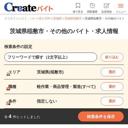
後で見る
閲覧履歴
会員登録
メニュー
クリエイトバイト・パート求人TOP
＞
茨城県
＞
茨城県稲敷市
＞
茨城県稲敷市・その他のバイト・
茨城県稲敷市・その他のバイト・求人情報
検索条件の設定
絞り込む
エリア
茨城県(稲敷市)
選択
職種
軽作業・商品管理・製造(すべて)
選択
条件
指定しない
選択
4
検索条件を保存
全
件ヒットしました