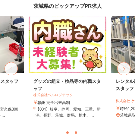
茨城県のピックアップPR求人
業スタッフ
グッズの組立・検品等の内職スタ
レンタル
ッフ
スタッフ
株式会社ベルロジテック
株式会社 
報酬 完全出来高制
時給1,2
久保300
【004】岐阜、静岡、愛知、三重、新
..
潟、長野、茨城、群馬、栃木、...
茨城県取