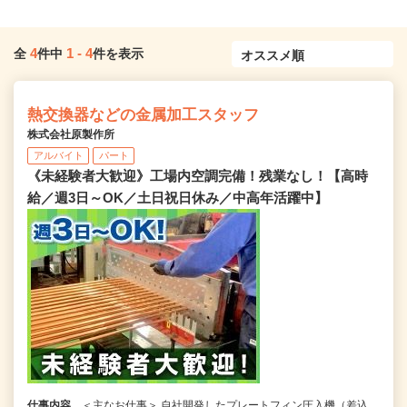
4
1
-
4
全
件中
件を表示
熱交換器などの金属加工スタッフ
株式会社原製作所
アルバイト
パート
《未経験者大歓迎》工場内空調完備！残業なし！【高時
給／週3日～OK／土日祝日休み／中高年活躍中】
仕事内容
＜主なお仕事＞ 自社開発したプレートフィン圧入機（差込