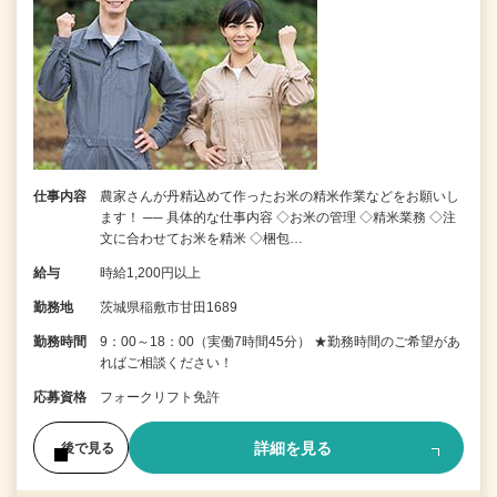
仕事内容
農家さんが丹精込めて作ったお米の精米作業などをお願いし
ます！ ── 具体的な仕事内容 ◇お米の管理 ◇精米業務 ◇注
文に合わせてお米を精米 ◇梱包…
給与
時給1,200円以上
勤務地
茨城県稲敷市甘田1689
勤務時間
9：00～18：00（実働7時間45分） ★勤務時間のご希望があ
ればご相談ください！
応募資格
フォークリフト免許
詳細を見る
後で見る