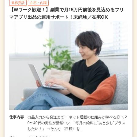
業務委託
在宅・内職
【Wワーク歓迎！】副業で月15万円前後を見込めるフリ
マアプリ出品の運用サポート！未経験／在宅OK
仕事内容
出品入力から発送まで！ ネット通販の仕組みが学べる◎ ＼2
0〜40代の男性が活躍中／ 「毎月の給料に“あと少し”プラス
したい！」 ⇒そんな〈目標〉を…