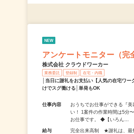
◎年齢不問
NEW
アンケートモニター（完
株式会社 クラウドワーカー
業務委託
登録制
在宅・内職
│当日に謝礼をお支払い【人気の在宅ワ
けでスグ働ける│単発もOK
仕事内容
おうちでお仕事ができる『
い！ 1案件の作業時間は5