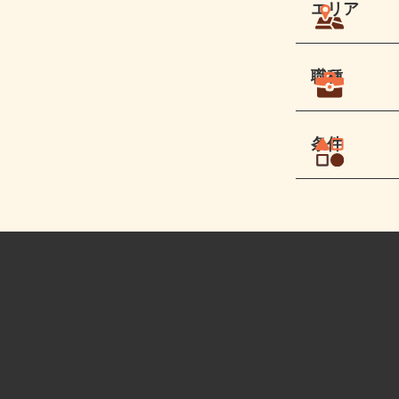
エリア
職種
条件