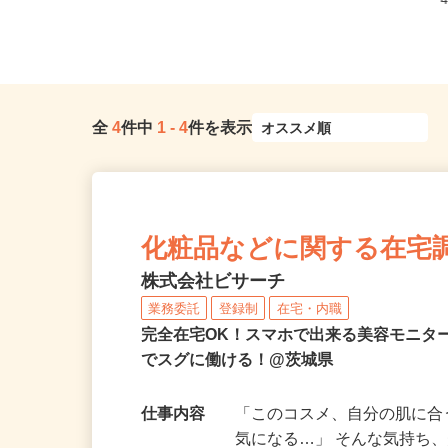
全
4
件中
1
-
4
件を表示
化粧品などに関する在宅
株式会社ビサーチ
業務委託
登録制
在宅・内職
完全在宅OK！スマホで出来る美容モニタ
でスグに働ける！@茨城県
仕事内容
「このコスメ、自分の肌に