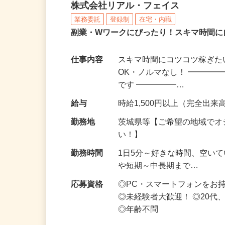
化粧品・サプリの在宅デ
株式会社リアル・フェイス
業務委託
登録制
在宅・内職
副業・Wワークにぴったり！スキマ時間に
仕事内容
スキマ時間にコツコツ稼ぎた
OK・ノルマなし！ ━━━━
です ━━━━━…
給与
時給1,500円以上（完全出来高
勤務地
茨城県等【ご希望の地域でオ
い！】
勤務時間
1日5分～好きな時間、空い
や短期～中長期まで…
応募資格
◎PC・スマートフォンをお
◎未経験者大歓迎！ ◎20代