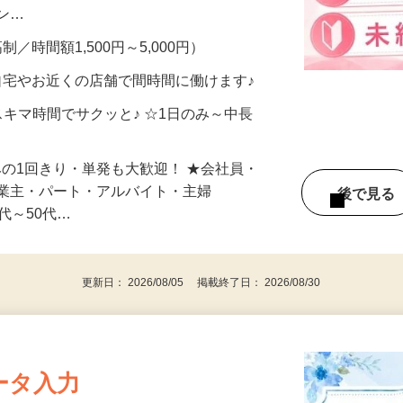
、美容モニターで解決できます♪ 気になる
メン…
制／時間額1,500円～5,000円）
自宅やお近くの店舗で間時間に働けます♪
スキマ時間でサクッと♪ ☆1日のみ～中長
みの1回きり・単発も大歓迎！ ★会社員・
事業主・パート・アルバイト・主婦
後で見
代～50代…
更新日： 2026/08/05 掲載終了日： 2026/08/30