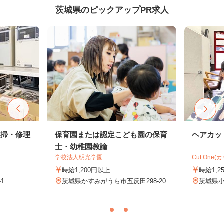
茨城県のピックアップPR求人
清掃・修理
保育園または認定こども園の保育
ヘアカッ
士・幼稚園教諭
学校法人明光学園
Cut One(
時給1,200円以上
時給1,2
1
茨城県かすみがうら市五反田298-20
茨城県小