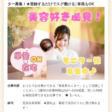
ター募集！★登録するだけでスグ働ける│単発もOK
仕事内容
おうちでお仕事ができる『美容系モニター』として活躍して
ください！ 1案件の作業時間は5分〜10分程度。空いた時間
を有効活用できるお仕事です。 ◆【いろん…
給与
完全出来高制 ★謝礼は、最短で当日のうちに受け取れま
す！