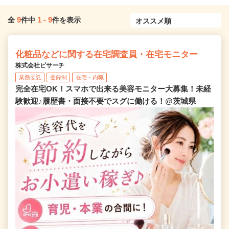
9
1
-
9
全
件中
件を表示
化粧品などに関する在宅調査員・在宅モニター
株式会社ビサーチ
業務委託
登録制
在宅・内職
完全在宅OK！スマホで出来る美容モニター大募集！未経
験歓迎♪履歴書・面接不要でスグに働ける！@茨城県