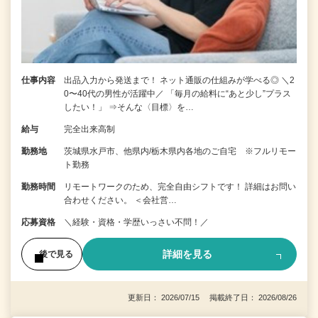
仕事内容
出品入力から発送まで！ ネット通販の仕組みが学べる◎ ＼2
0〜40代の男性が活躍中／ 「毎月の給料に“あと少し”プラス
したい！」 ⇒そんな〈目標〉を…
給与
完全出来高制
勤務地
茨城県水戸市、他県内/栃木県内各地のご自宅 ※フルリモー
ト勤務
勤務時間
リモートワークのため、完全自由シフトです！ 詳細はお問い
合わせください。 ＜会社営…
応募資格
＼経験・資格・学歴いっさい不問！／
詳細を見る
後で見る
更新日： 2026/07/15 掲載終了日： 2026/08/26