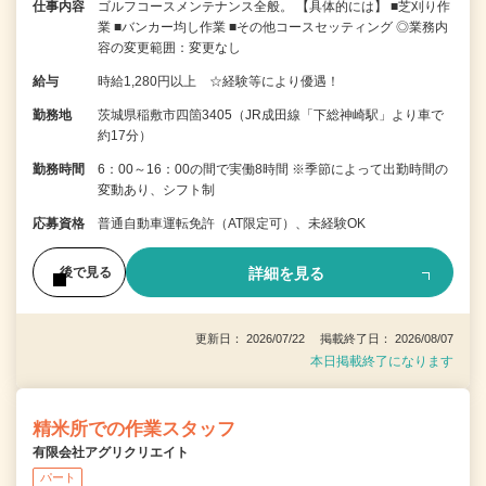
仕事内容
ゴルフコースメンテナンス全般。 【具体的には】 ■芝刈り作
業 ■バンカー均し作業 ■その他コースセッティング ◎業務内
容の変更範囲：変更なし
給与
時給1,280円以上 ☆経験等により優遇！
勤務地
茨城県稲敷市四箇3405（JR成田線「下総神崎駅」より車で
約17分）
勤務時間
6：00～16：00の間で実働8時間 ※季節によって出勤時間の
変動あり、シフト制
応募資格
普通自動車運転免許（AT限定可）、未経験OK
詳細を見る
後で見る
更新日： 2026/07/22 掲載終了日： 2026/08/07
本日掲載終了になります
精米所での作業スタッフ
有限会社アグリクリエイト
パート