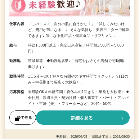
仕事内容
「このコスメ、自分の肌に合うかな？」「試してみたいけ
ど、費用が気になる…」 そんな気持ち、美容モニターで解決
できます♪ 気になる化粧品・健康食品・サプリメン…
給与
時給1,500円以上（完全出来高制／時間額1,500円～5,000
円）
勤務地
茨城県等 ◆勤務地多数♪ご自宅やお近くの店舗で間時間に
働けます♪
勤務時間
1日5分～OK！好きな時間やスキマ時間でサクッと♪ ☆1日の
み～中長期まで幅広く大歓迎♪…
応募資格
未経験OK＆年齢不問！夏休みの1回きり・単発も大歓迎！ ★
会社員・派遣社員・契約社員・個人事業主・パート・アルバ
イト・主婦（夫）・フリーターなど、20代～50代…
詳細を見る
後で見る
更新日： 2026/08/05 掲載終了日： 2026/08/30