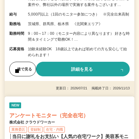
案件や、弊社以外の場所で実施する案件もございます…
給与
5,000円以上（1回のモニター参加につき） ※完全出来高制
勤務地
茨城県、群馬県、栃木県 《北関東エリア》
勤務時間
9：00～17：00（モニター内容により異なります） 好きな時
間＆タイミングで勤務OK！…
応募資格
治験未経験OK 18歳以上であれば初めての方も安心して始
められます！
詳細を見る
後で見る
更新日： 2026/07/21 掲載終了日： 2026/11/13
NEW
アンケートモニター（完全在宅）
株式会社 クラウドワーカー
業務委託
登録制
在宅・内職
│当日に謝礼をお支払い【人気の在宅ワーク】美容系モニ