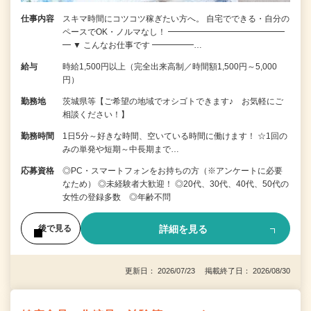
仕事内容
スキマ時間にコツコツ稼ぎたい方へ。 自宅でできる・自分の
ペースでOK・ノルマなし！ ━━━━━━━━━━━━━━
━ ▼ こんなお仕事です ━━━━━…
給与
時給1,500円以上（完全出来高制／時間額1,500円～5,000
円）
勤務地
茨城県等【ご希望の地域でオシゴトできます♪ お気軽にご
相談ください！】
勤務時間
1日5分～好きな時間、空いている時間に働けます！ ☆1回の
みの単発や短期～中長期まで…
応募資格
◎PC・スマートフォンをお持ちの方（※アンケートに必要
なため） ◎未経験者大歓迎！ ◎20代、30代、40代、50代の
女性の登録多数 ◎年齢不問
詳細を見る
後で見る
更新日： 2026/07/23 掲載終了日： 2026/08/30