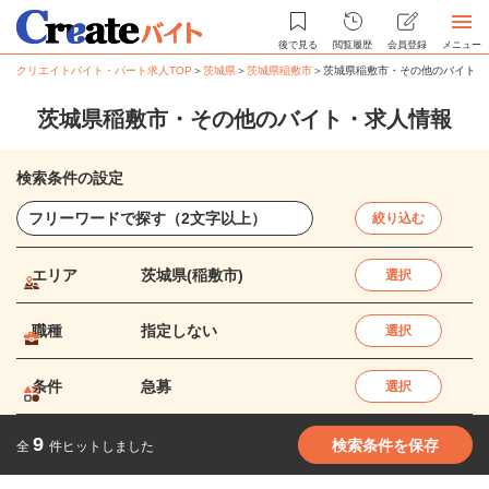
後で見る
閲覧履歴
会員登録
メニュー
クリエイトバイト・パート求人TOP
＞
茨城県
＞
茨城県稲敷市
＞
茨城県稲敷市・その他のバイト・
茨城県稲敷市・その他のバイト・求人情報
検索条件の設定
絞り込む
エリア
茨城県(稲敷市)
選択
職種
指定しない
選択
条件
急募
選択
9
検索条件を保存
全
件ヒットしました