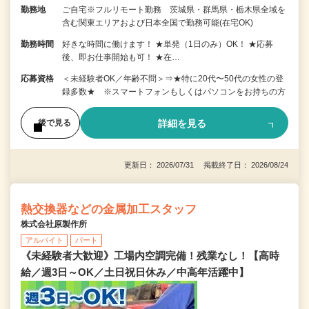
勤務地
ご自宅※フルリモート勤務 茨城県・群馬県・栃木県全域を
含む関東エリアおよび日本全国で勤務可能(在宅OK)
勤務時間
好きな時間に働けます！ ★単発（1日のみ）OK！ ★応募
後、即お仕事開始も可！ ★在…
応募資格
＜未経験者OK／年齢不問＞⇒★特に20代〜50代の女性の登
録多数★ ※スマートフォンもしくはパソコンをお持ちの方
詳細を見る
後で見る
更新日： 2026/07/31 掲載終了日： 2026/08/24
熱交換器などの金属加工スタッフ
株式会社原製作所
アルバイト
パート
《未経験者大歓迎》工場内空調完備！残業なし！【高時
給／週3日～OK／土日祝日休み／中高年活躍中】