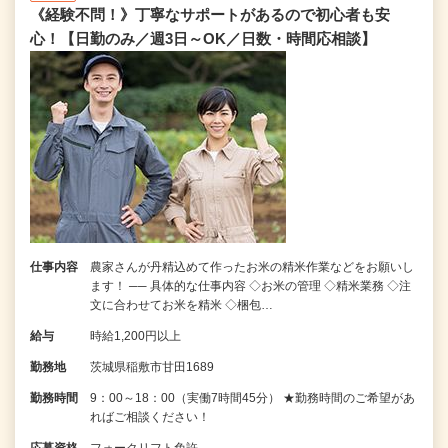
《経験不問！》丁寧なサポートがあるので初心者も安
心！【日勤のみ／週3日～OK／日数・時間応相談】
仕事内容
農家さんが丹精込めて作ったお米の精米作業などをお願いし
ます！ ── 具体的な仕事内容 ◇お米の管理 ◇精米業務 ◇注
文に合わせてお米を精米 ◇梱包…
給与
時給1,200円以上
勤務地
茨城県稲敷市甘田1689
勤務時間
9：00～18：00（実働7時間45分） ★勤務時間のご希望があ
ればご相談ください！