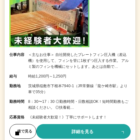
仕事内容
＜主なお仕事＞ 自社開発したプレートフィン圧入機（差込
機）を使用して、フィンを管に1枚ずつ圧入する作業。 アル
ミ製のフィンを機械にセットします。あとは自動で…
給与
時給1,200円～1,250円
勤務地
茨城県稲敷市下根本7940-1（JR常磐線「龍ケ崎市駅」より
車で35分）
勤務時間
8：30〜17：30 ◎勤務時間・日数相談OK！短時間勤務もご
相談ください。 ◎扶養範…
応募資格
《未経験者大歓迎！》丁寧にサポートします！
詳細を見る
後で見る