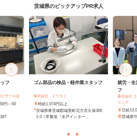
茨城県のピックアップPR求人
タッフ
ゴム部品の検品・軽作業スタッフ
就労・生
フ
宮ピサーロ店
株式会社 イワカミ
株式会社 
ョンズ
30円～50
時給1,074円以上
日給13,
茨城県東茨城郡城里町北方宮久保300
87
2-3（常磐道『水戸インター...
茨城県守