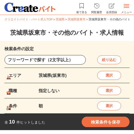
後で見る
閲覧履歴
会員登録
メニュー
クリエイトバイト・パート求人TOP
＞
茨城県
＞
茨城県坂東市
＞
茨城県坂東市・その他のバイト・
茨城県坂東市・その他のバイト・求人情報
検索条件の設定
絞り込む
エリア
茨城県(坂東市)
選択
職種
指定しない
選択
条件
朝
選択
10
検索条件を保存
全
件ヒットしました