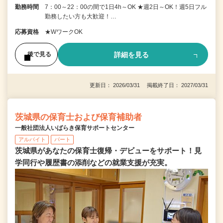
勤務時間
7：00～22：00の間で1日4h～OK ★週2日～OK！週5日フル
勤務したい方も大歓迎！…
応募資格
★WワークOK
詳細を見る
後で見る
更新日： 2026/03/31 掲載終了日： 2027/03/31
茨城県の保育士および保育補助者
一般社団法人いばらき保育サポートセンター
アルバイト
パート
茨城県があなたの保育士復帰・デビューをサポート！見
学同行や履歴書の添削などの就業支援が充実。