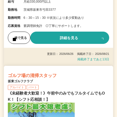
給与
月給330,000円以上
勤務地
茨城県坂東市弓田3377
勤務時間
6：30～15：30 ※状況により多少変動あり
応募資格
要調理師免許 ◎丁寧にサポートします。
詳細を見る
後で見る
更新日： 2026/06/26 掲載終了日： 2026/08/21
掲載終了まであと13日
ゴルフ場の清掃スタッフ
坂東ゴルフクラブ
アルバイト
パート
《未経験者大歓迎！》午前中のみでもフルタイムでもO
K！【シフト応相談！】