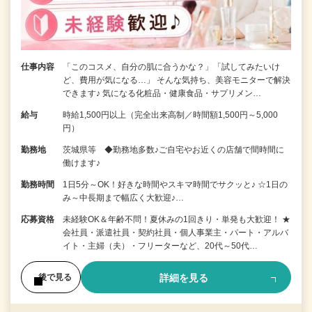
仕事内容
「このコスメ、自分の肌に合うかな？」「試してみたいけ
ど、費用が気になる…」 そんな気持ち、美容モニターで解決
できます♪ 気になる化粧品・健康食品・サプリメン…
給与
時給1,500円以上（完全出来高制／時間額1,500円～5,000
円）
勤務地
茨城県等 ◆勤務地多数♪ご自宅やお近くの店舗で間時間に
働けます♪
勤務時間
1日5分～OK！好きな時間やスキマ時間でサクッと♪ ☆1日の
み～中長期まで幅広く大歓迎♪…
応募資格
未経験OK＆年齢不問！夏休みの1回きり・単発も大歓迎！ ★
会社員・派遣社員・契約社員・個人事業主・パート・アルバ
イト・主婦（夫）・フリーターなど、20代～50代…
詳細を見る
後で見る