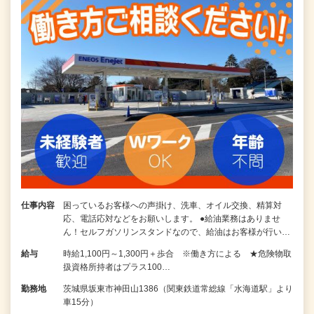
仕事内容
困っているお客様への声掛け、洗車、オイル交換、精算対
応、電話応対などをお願いします。 ●給油業務はありませ
ん！セルフガソリンスタンドなので、給油はお客様が行い…
給与
時給1,100円～1,300円＋歩合 ※働き方による ★危険物取
扱資格所持者はプラス100…
勤務地
茨城県坂東市神田山1386（関東鉄道常総線「水海道駅」より
車15分）