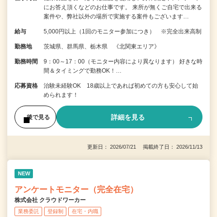
にお答え頂くなどのお仕事です。 来所が無くご自宅で出来る
案件や、弊社以外の場所で実施する案件もございます…
給与
5,000円以上（1回のモニター参加につき） ※完全出来高制
勤務地
茨城県、群馬県、栃木県 《北関東エリア》
勤務時間
9：00～17：00（モニター内容により異なります） 好きな時
間＆タイミングで勤務OK！…
応募資格
治験未経験OK 18歳以上であれば初めての方も安心して始
められます！
詳細を見る
後で見る
更新日： 2026/07/21 掲載終了日： 2026/11/13
NEW
アンケートモニター（完全在宅）
株式会社 クラウドワーカー
業務委託
登録制
在宅・内職