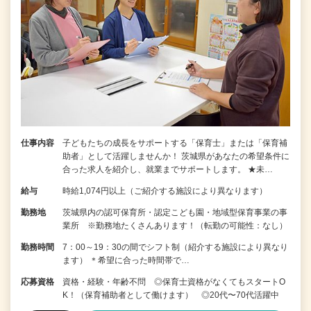
仕事内容
子どもたちの成長をサポートする「保育士」または「保育補
助者」として活躍しませんか！ 茨城県があなたの希望条件に
合った求人を紹介し、就業までサポートします。 ★未…
給与
時給1,074円以上（ご紹介する施設により異なります）
勤務地
茨城県内の認可保育所・認定こども園・地域型保育事業の事
業所 ※勤務地たくさんあります！（転勤の可能性：なし）
勤務時間
7：00～19：30の間でシフト制（紹介する施設により異なり
ます） ＊希望に合った時間帯で…
応募資格
資格・経験・年齢不問 ◎保育士資格がなくてもスタートO
K！（保育補助者として働けます） ◎20代〜70代活躍中