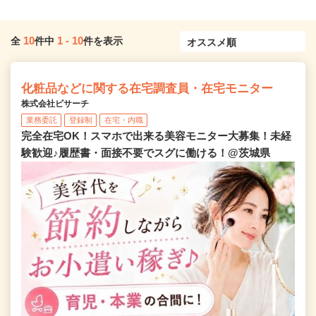
10
1
-
10
全
件中
件を表示
化粧品などに関する在宅調査員・在宅モニター
株式会社ビサーチ
業務委託
登録制
在宅・内職
完全在宅OK！スマホで出来る美容モニター大募集！未経
験歓迎♪履歴書・面接不要でスグに働ける！@茨城県