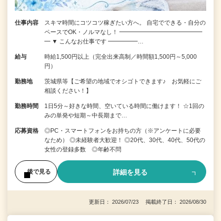
仕事内容
スキマ時間にコツコツ稼ぎたい方へ。 自宅でできる・自分の
ペースでOK・ノルマなし！ ━━━━━━━━━━━━━━
━ ▼ こんなお仕事です ━━━━━…
給与
時給1,500円以上（完全出来高制／時間額1,500円～5,000
円）
勤務地
茨城県等【ご希望の地域でオシゴトできます♪ お気軽にご
相談ください！】
勤務時間
1日5分～好きな時間、空いている時間に働けます！ ☆1回の
みの単発や短期～中長期まで…
応募資格
◎PC・スマートフォンをお持ちの方（※アンケートに必要
なため） ◎未経験者大歓迎！ ◎20代、30代、40代、50代の
女性の登録多数 ◎年齢不問
詳細を見る
後で見る
更新日： 2026/07/23 掲載終了日： 2026/08/30