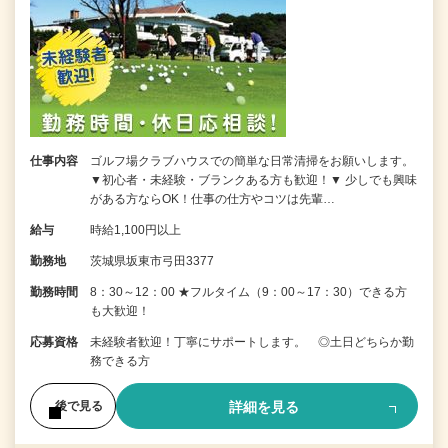
仕事内容
ゴルフ場クラブハウスでの簡単な日常清掃をお願いします。
▼初心者・未経験・ブランクある方も歓迎！▼ 少しでも興味
がある方ならOK！仕事の仕方やコツは先輩…
給与
時給1,100円以上
勤務地
茨城県坂東市弓田3377
勤務時間
8：30～12：00 ★フルタイム（9：00～17：30）できる方
も大歓迎！
応募資格
未経験者歓迎！丁寧にサポートします。 ◎土日どちらか勤
務できる方
詳細を見る
後で見る