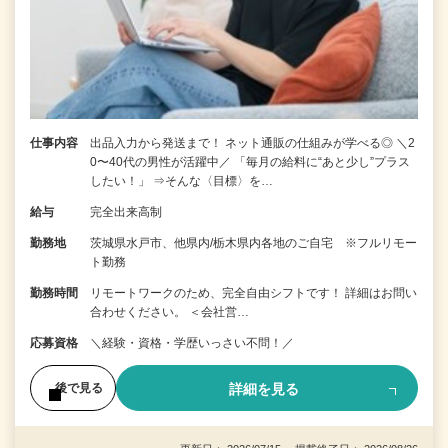
仕事内容
出品入力から発送まで！ ネット通販の仕組みが学べる◎ ＼2
0〜40代の男性が活躍中／ 「毎月の給料に“あと少し”プラス
したい！」 ⇒そんな〈目標〉を…
給与
完全出来高制
勤務地
茨城県水戸市、他県内/栃木県内各地のご自宅 ※フルリモー
ト勤務
勤務時間
リモートワークのため、完全自由シフトです！ 詳細はお問い
合わせください。 ＜会社営…
応募資格
＼経験・資格・学歴いっさい不問！／
詳細を見る
後で見る