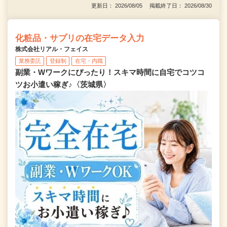
更新日： 2026/08/05 掲載終了日： 2026/08/30
化粧品・サプリの在宅データ入力
株式会社リアル・フェイス
業務委託
登録制
在宅・内職
副業・Wワークにぴったり！スキマ時間に自宅でコツコ
ツお小遣い稼ぎ♪〈茨城県〉