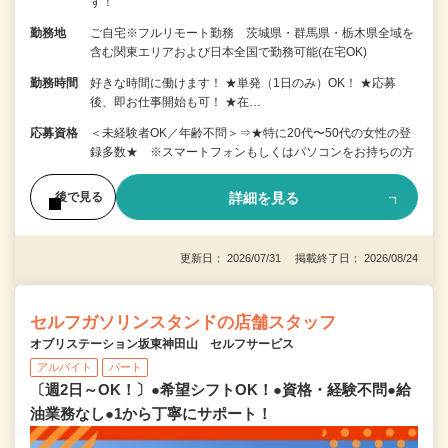
す！
勤務地
ご自宅※フルリモート勤務 茨城県・群馬県・栃木県全域を
含む関東エリアおよび日本全国で勤務可能(在宅OK)
勤務時間
好きな時間に働けます！ ★単発（1日のみ）OK！ ★応募
後、即お仕事開始も可！ ★在…
応募資格
＜未経験者OK／年齢不問＞⇒★特に20代〜50代の女性の登
録多数★ ※スマートフォンもしくはパソコンをお持ちの方
詳細を見る
後で見る
更新日： 2026/07/31 掲載終了日： 2026/08/24
セルフガソリンスタンドの店舗スタッフ
オブリステーション坂東神田山 セルフサービス
アルバイト
パート
〔週2日～OK！〕●希望シフトOK！●資格・経験不問●給
油業務なし●1から丁寧にサポート！