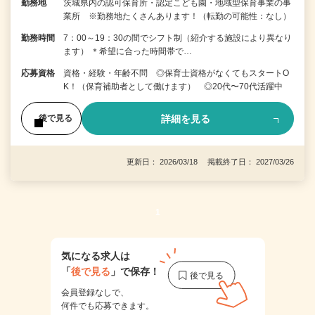
勤務地
茨城県内の認可保育所・認定こども園・地域型保育事業の事
業所 ※勤務地たくさんあります！（転勤の可能性：なし）
勤務時間
7：00～19：30の間でシフト制（紹介する施設により異なり
ます） ＊希望に合った時間帯で…
応募資格
資格・経験・年齢不問 ◎保育士資格がなくてもスタートO
K！（保育補助者として働けます） ◎20代〜70代活躍中
詳細を見る
後で見る
更新日： 2026/03/18 掲載終了日： 2027/03/26
1
気になる求人は
「
後で見る
」で保存！
会員登録なしで、
何件でも応募できます。