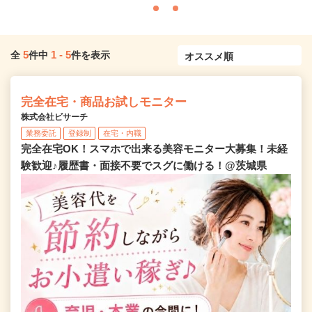
5
1
-
5
全
件中
件を表示
完全在宅・商品お試しモニター
株式会社ビサーチ
業務委託
登録制
在宅・内職
完全在宅OK！スマホで出来る美容モニター大募集！未経
験歓迎♪履歴書・面接不要でスグに働ける！@茨城県