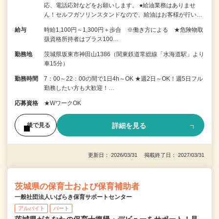
応、電話応対などをお願いします。 ●給油業務はありませ
ん！セルフガソリンスタンドなので、給油はお客様が行い…
給与
時給1,100円～1,300円＋歩合 ※働き方による ★危険物取
扱資格所持者はプラス100…
勤務地
茨城県坂東市神田山1386（関東鉄道常総線「水海道駅」より
車15分）
勤務時間
7：00～22：00の間で1日4h～OK ★週2日～OK！週5日フル
勤務したい方も大歓迎！…
応募資格
★WワークOK
詳細を見る
後で見る
更新日： 2026/03/31 掲載終了日： 2027/03/31
茨城県の保育士および保育補助者
一般社団法人いばらき保育サポートセンター
アルバイト
パート