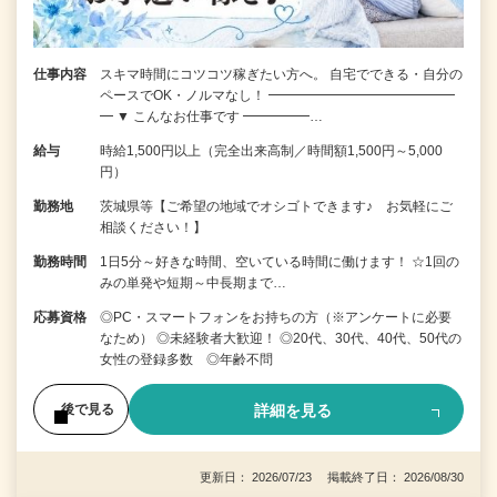
仕事内容
スキマ時間にコツコツ稼ぎたい方へ。 自宅でできる・自分の
ペースでOK・ノルマなし！ ━━━━━━━━━━━━━━
━ ▼ こんなお仕事です ━━━━━…
給与
時給1,500円以上（完全出来高制／時間額1,500円～5,000
円）
勤務地
茨城県等【ご希望の地域でオシゴトできます♪ お気軽にご
相談ください！】
勤務時間
1日5分～好きな時間、空いている時間に働けます！ ☆1回の
みの単発や短期～中長期まで…
応募資格
◎PC・スマートフォンをお持ちの方（※アンケートに必要
なため） ◎未経験者大歓迎！ ◎20代、30代、40代、50代の
女性の登録多数 ◎年齢不問
詳細を見る
後で見る
更新日： 2026/07/23 掲載終了日： 2026/08/30