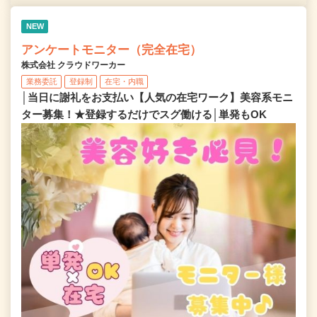
NEW
アンケートモニター（完全在宅）
株式会社 クラウドワーカー
業務委託
登録制
在宅・内職
│当日に謝礼をお支払い【人気の在宅ワーク】美容系モニ
ター募集！★登録するだけでスグ働ける│単発もOK