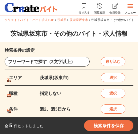
後で見る
閲覧履歴
会員登録
メニュー
クリエイトバイト・パート求人TOP
＞
茨城県
＞
茨城県坂東市
＞
茨城県坂東市・その他のバイト・
茨城県坂東市・その他のバイト・求人情報
検索条件の設定
絞り込む
エリア
茨城県(坂東市)
選択
職種
指定しない
選択
条件
週2、週3日から
選択
5
検索条件を保存
全
件ヒットしました