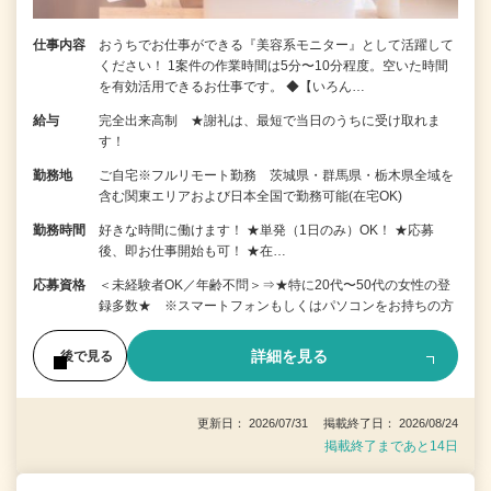
仕事内容
おうちでお仕事ができる『美容系モニター』として活躍して
ください！ 1案件の作業時間は5分〜10分程度。空いた時間
を有効活用できるお仕事です。 ◆【いろん…
給与
完全出来高制 ★謝礼は、最短で当日のうちに受け取れま
す！
勤務地
ご自宅※フルリモート勤務 茨城県・群馬県・栃木県全域を
含む関東エリアおよび日本全国で勤務可能(在宅OK)
勤務時間
好きな時間に働けます！ ★単発（1日のみ）OK！ ★応募
後、即お仕事開始も可！ ★在…
応募資格
＜未経験者OK／年齢不問＞⇒★特に20代〜50代の女性の登
録多数★ ※スマートフォンもしくはパソコンをお持ちの方
詳細を見る
後で見る
更新日： 2026/07/31 掲載終了日： 2026/08/24
掲載終了まであと14日