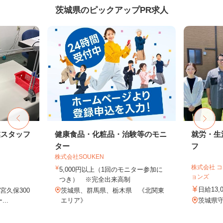
茨城県のピックアップPR求人
業スタッフ
健康食品・化粧品・治験等のモニ
就労・生
ター
フ
株式会社SOUKEN
株式会社 
5,000円以上（1回のモニター参加に
ョンズ
つき） ※完全出来高制
日給13,
久保300
茨城県、群馬県、栃木県 《北関東
..
エリア》
茨城県守