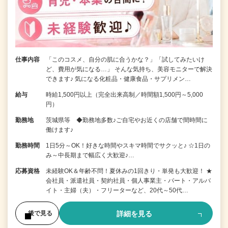
仕事内容
「このコスメ、自分の肌に合うかな？」「試してみたいけ
ど、費用が気になる…」 そんな気持ち、美容モニターで解決
できます♪ 気になる化粧品・健康食品・サプリメン…
給与
時給1,500円以上（完全出来高制／時間額1,500円～5,000
円）
勤務地
茨城県等 ◆勤務地多数♪ご自宅やお近くの店舗で間時間に
働けます♪
勤務時間
1日5分～OK！好きな時間やスキマ時間でサクッと♪ ☆1日の
み～中長期まで幅広く大歓迎♪…
応募資格
未経験OK＆年齢不問！夏休みの1回きり・単発も大歓迎！ ★
会社員・派遣社員・契約社員・個人事業主・パート・アルバ
イト・主婦（夫）・フリーターなど、20代～50代…
詳細を見る
後で見る