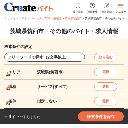
後で見る
閲覧履歴
会員登録
メニュー
クリエイトバイト・パート求人TOP
＞
茨城県
＞
茨城県筑西市
＞
茨城県筑西市・その他のバイト・
茨城県筑西市・その他のバイト・求人情報
検索条件の設定
絞り込む
エリア
茨城県(筑西市)
選択
職種
サービス(すべて)
選択
条件
指定しない
選択
4
検索条件を保存
全
件ヒットしました