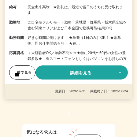
給与
完全出来高制 ★謝礼は、最短で当日のうちに受け取れま
す！
勤務地
ご自宅※フルリモート勤務 茨城県・群馬県・栃木県全域を
含む関東エリアおよび日本全国で勤務可能(在宅OK)
勤務時間
好きな時間に働けます！ ★単発（1日のみ）OK！ ★応募
後、即お仕事開始も可！ ★在…
応募資格
＜未経験者OK／年齢不問＞⇒★特に20代〜50代の女性の登
録多数★ ※スマートフォンもしくはパソコンをお持ちの方
詳細を見る
後で見る
更新日： 2026/07/31 掲載終了日： 2026/08/24
1
気になる求人は