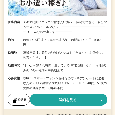
仕事内容
スキマ時間にコツコツ稼ぎたい方へ。 自宅でできる・自分の
ペースでOK・ノルマなし！ ━━━━━━━━━━━━━━
━ ▼ こんなお仕事です ━━━━━…
給与
時給1,500円以上（完全出来高制／時間額1,500円～5,000
円）
勤務地
茨城県等【ご希望の地域でオシゴトできます♪ お気軽にご
相談ください！】
勤務時間
1日5分～好きな時間、空いている時間に働けます！ ☆1回の
みの単発や短期～中長期まで…
応募資格
◎PC・スマートフォンをお持ちの方（※アンケートに必要
なため） ◎未経験者大歓迎！ ◎20代、30代、40代、50代の
女性の登録多数 ◎年齢不問
詳細を見る
後で見る