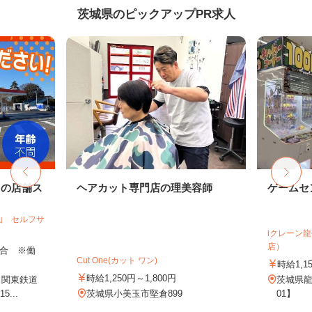
茨城県のピックアップPR求人
ドの店舗ス
ヘアカット専門店の理美容師
ゲームセ
山 セルフサ
iクレーン
店）
＋歩合 ※働
Cut One(カット ワン)
時給1,1
時給1,250円～1,800円
（関東鉄道
茨城県龍
...
茨城県小美玉市堅倉899
01】