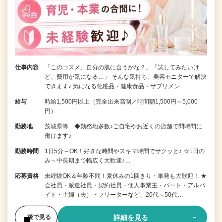
仕事内容
「このコスメ、自分の肌に合うかな？」「試してみたいけ
ど、費用が気になる…」 そんな気持ち、美容モニターで解決
できます♪ 気になる化粧品・健康食品・サプリメン…
給与
時給1,500円以上（完全出来高制／時間額1,500円～5,000
円）
勤務地
茨城県等 ◆勤務地多数♪ご自宅やお近くの店舗で間時間に
働けます♪
勤務時間
1日5分～OK！好きな時間やスキマ時間でサクッと♪ ☆1日の
み～中長期まで幅広く大歓迎♪…
応募資格
未経験OK＆年齢不問！夏休みの1回きり・単発も大歓迎！ ★
会社員・派遣社員・契約社員・個人事業主・パート・アルバ
イト・主婦（夫）・フリーターなど、20代～50代…
詳細を見る
後で見る