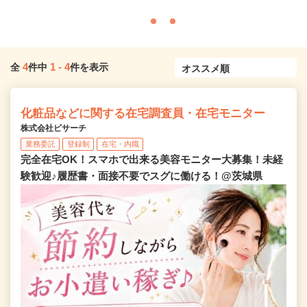
4
1
-
4
全
件中
件を表示
化粧品などに関する在宅調査員・在宅モニター
株式会社ビサーチ
業務委託
登録制
在宅・内職
完全在宅OK！スマホで出来る美容モニター大募集！未経
験歓迎♪履歴書・面接不要でスグに働ける！@茨城県