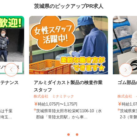
茨城県のピックアップPR求人
ンテナンス
アルミダイカスト製品の検査作業
ゴム部品
スタッフ
株式会社 ミナミテック
株式会社 
時給1,075円〜1,175円
時給1,0
場は千葉
茨城県常陸太田市松栄町1106‐10（水
茨城県東
玉...
郡線「常陸太田駅」から車...
2-3（常