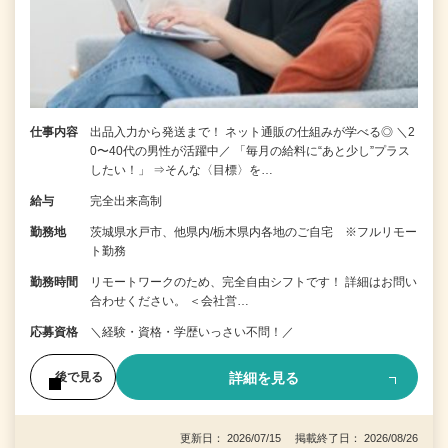
仕事内容
出品入力から発送まで！ ネット通販の仕組みが学べる◎ ＼2
0〜40代の男性が活躍中／ 「毎月の給料に“あと少し”プラス
したい！」 ⇒そんな〈目標〉を…
給与
完全出来高制
勤務地
茨城県水戸市、他県内/栃木県内各地のご自宅 ※フルリモー
ト勤務
勤務時間
リモートワークのため、完全自由シフトです！ 詳細はお問い
合わせください。 ＜会社営…
応募資格
＼経験・資格・学歴いっさい不問！／
詳細を見る
後で見る
更新日： 2026/07/15 掲載終了日： 2026/08/26