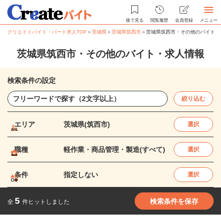
後で見る
閲覧履歴
会員登録
メニュー
クリエイトバイト・パート求人TOP
＞
茨城県
＞
茨城県筑西市
＞
茨城県筑西市・その他のバイト・
茨城県筑西市・その他のバイト・求人情報
検索条件の設定
絞り込む
エリア
茨城県(筑西市)
選択
職種
軽作業・商品管理・製造(すべて)
選択
条件
指定しない
選択
5
検索条件を保存
全
件ヒットしました