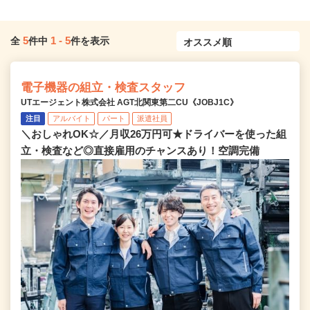
5
1
-
5
全
件中
件を表示
電子機器の組立・検査スタッフ
UTエージェント株式会社 AGT北関東第二CU《JOBJ1C》
注目
アルバイト
パート
派遣社員
＼おしゃれOK☆／月収26万円可★ドライバーを使った組
立・検査など◎直接雇用のチャンスあり！空調完備