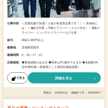
仕事内容
＼空調完備で快適！人気の外資系企業です！／ ＜具体的に
は…＞ ■組立作業 →手動ドライバー（トルク付き）・電動ド
ライバー・インパクトドライバーなどを使…
給与
時給1,380円以上
勤務地
茨城県筑西市
勤務時間
8：30～17：15
応募資格
◆製造経験がある方 ◆簡単なPC操作できる方 ◆未経験OK、
定年満60歳（再雇用として原則65歳迄就業）
詳細を見る
後で見る
更新日： 2026/07/22 掲載終了日： 2026/08/27