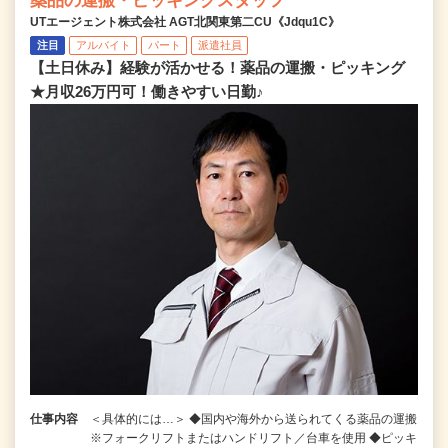
薬品の運搬・ピッキングスタッフ
UTエージェント株式会社 AGT北関東第二CU《Jdqu1C》
注目
アルバイト
パート
派遣社員
【土日休み】経験が活かせる！薬品の運搬・ピッキング
★月収26万円可！働きやすい日勤♪
仕事内容
＜具体的には…＞ ◆国内や海外から送られてくる薬品の運搬
※フォークリフトまたはハンドリフト／台車を使用 ◆ピッキ