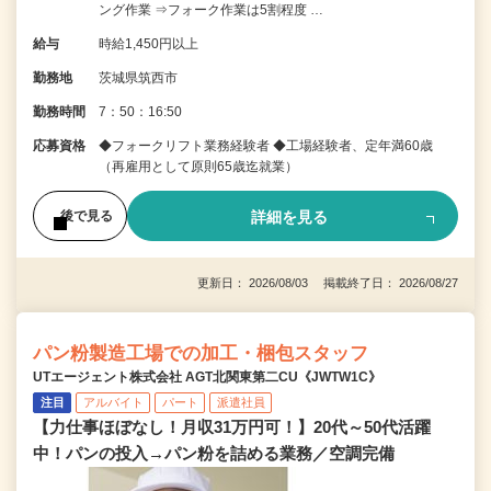
ング作業 ⇒フォーク作業は5割程度 …
給与
時給1,450円以上
勤務地
茨城県筑西市
勤務時間
7：50：16:50
応募資格
◆フォークリフト業務経験者 ◆工場経験者、定年満60歳
（再雇用として原則65歳迄就業）
詳細を見る
後で見る
更新日： 2026/08/03 掲載終了日： 2026/08/27
パン粉製造工場での加工・梱包スタッフ
UTエージェント株式会社 AGT北関東第二CU《JWTW1C》
注目
アルバイト
パート
派遣社員
【力仕事ほぼなし！月収31万円可！】20代～50代活躍
中！パンの投入→パン粉を詰める業務／空調完備