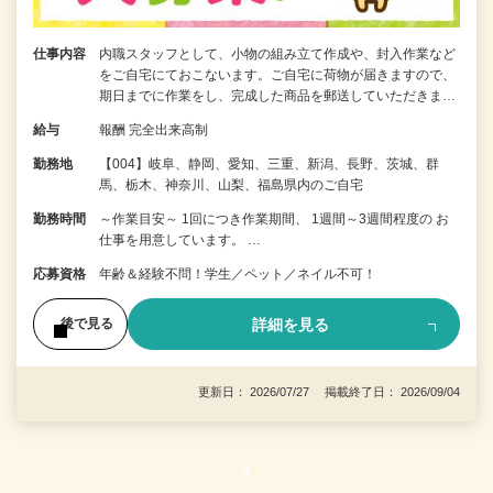
仕事内容
内職スタッフとして、小物の組み立て作成や、封入作業など
をご自宅にておこないます。ご自宅に荷物が届きますので、
期日までに作業をし、完成した商品を郵送していただきま…
給与
報酬 完全出来高制
勤務地
【004】岐阜、静岡、愛知、三重、新潟、長野、茨城、群
馬、栃木、神奈川、山梨、福島県内のご自宅
勤務時間
～作業目安～ 1回につき作業期間、 1週間～3週間程度の お
仕事を用意しています。 …
応募資格
年齢＆経験不問！学生／ペット／ネイル不可！
詳細を見る
後で見る
更新日： 2026/07/27 掲載終了日： 2026/09/04
1