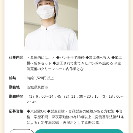
仕事内容
＜具体的には…＞ ◆パンを手で粉砕 ◆加工機へ投入 ◆加工
機へ袋をセット ◆加工されて出てきたパン粉を詰める ※空
調完備のクリーンルーム内作業とな…
給与
時給1,520円以上
勤務地
茨城県筑西市
勤務時間
（1）6：00～14：45 （2）11：30～20：15 （3）18：00～
2：45 …
応募資格
◆未経験OK ◆製造経験・食品製造の経験がある方歓迎 ◆資
格・学歴不問、深夜帯勤務の為18歳以上（労働基準法第61条
による）定年満60歳（再雇用として原則65歳…