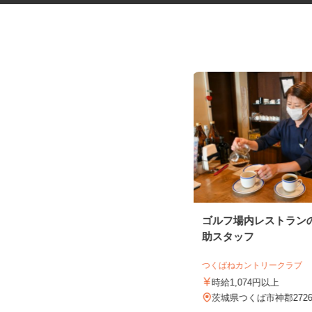
マンション・ビルのメンテナン
ゴルフ場内レストラン
ス検査作業員
助スタッフ
光テクノサービス合同会社
つくばねカントリークラブ
日給10,000円～40,000円
時給1,074円以上
千葉県柏市布施2193／現場は千葉