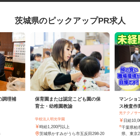
茨城県のピックアップPR求人
の調理補
保育園または認定こども園の保
マンシ
育士・幼稚園教諭
ス検査
光テクノ
学校法人明光学園
日給10
時給1,200円以上
千葉県