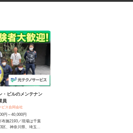
ョン・ビルのメンテナン
ゴルフ場内レストランの調理補
作業員
助スタッフ
サービス合同会社
つくばねカントリークラブ
,000円～40,000円
時給1,074円以上
柏市布施2193／現場は千葉