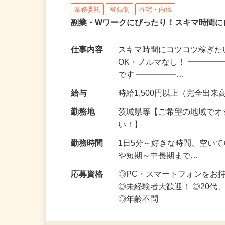
株式会社リアル・フェイス
業務委託
登録制
在宅・内職
副業・Wワークにぴったり！スキマ時間に
仕事内容
スキマ時間にコツコツ稼ぎた
OK・ノルマなし！ ━━━━
です ━━━━━…
給与
時給1,500円以上（完全出来高
勤務地
茨城県等【ご希望の地域でオ
い！】
勤務時間
1日5分～好きな時間、空い
や短期～中長期まで…
応募資格
◎PC・スマートフォンをお
◎未経験者大歓迎！ ◎20代
◎年齢不問