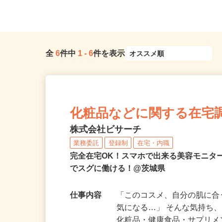
県、東京23区、神奈川県、埼玉...
茨城県つくば市神郡272
全
6
件中
1
-
6
件を表示
化粧品などに関する在宅
株式会社ビサーチ
業務委託
登録制
在宅・内職
完全在宅OK！スマホで出来る美容モニタ
でスグに働ける！@茨城県
仕事内容
「このコスメ、自分の肌に
気になる…」 そんな気持ち