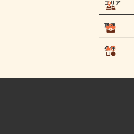
エリア
職種
条件