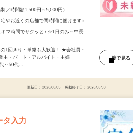
メン…
制／時間額1,500円～5,000円）
自宅やお近くの店舗で間時間に働けます♪
スキマ時間でサクッと♪ ☆1日のみ～中長
みの1回きり・単発も大歓迎！ ★会社員・
事業主・パート・アルバイト・主婦
後で見
代～50代…
更新日： 2026/08/05 掲載終了日： 2026/08/30
ータ入力