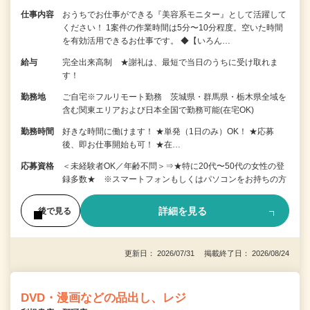
仕事内容
おうちでお仕事ができる『美容系モニター』として活躍して
ください！ 1案件の作業時間は5分〜10分程度。空いた時間
を有効活用できるお仕事です。 ◆【いろん…
給与
完全出来高制 ★謝礼は、最短で当日のうちに受け取れま
す！
勤務地
ご自宅※フルリモート勤務 茨城県・群馬県・栃木県全域を
含む関東エリアおよび日本全国で勤務可能(在宅OK)
勤務時間
好きな時間に働けます！ ★単発（1日のみ）OK！ ★応募
後、即お仕事開始も可！ ★在…
応募資格
＜未経験者OK／年齢不問＞⇒★特に20代〜50代の女性の登
録多数★ ※スマートフォンもしくはパソコンをお持ちの方
詳細を見る
後で見る
更新日： 2026/07/31 掲載終了日： 2026/08/24
DVD・漫画などの品出し、レジ