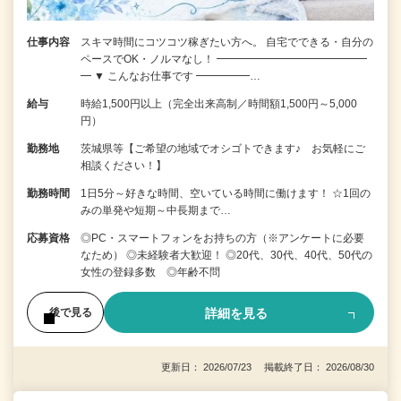
仕事内容
スキマ時間にコツコツ稼ぎたい方へ。 自宅でできる・自分の
ペースでOK・ノルマなし！ ━━━━━━━━━━━━━━
━ ▼ こんなお仕事です ━━━━━…
給与
時給1,500円以上（完全出来高制／時間額1,500円～5,000
円）
勤務地
茨城県等【ご希望の地域でオシゴトできます♪ お気軽にご
相談ください！】
勤務時間
1日5分～好きな時間、空いている時間に働けます！ ☆1回の
みの単発や短期～中長期まで…
応募資格
◎PC・スマートフォンをお持ちの方（※アンケートに必要
なため） ◎未経験者大歓迎！ ◎20代、30代、40代、50代の
女性の登録多数 ◎年齢不問
詳細を見る
後で見る
更新日： 2026/07/23 掲載終了日： 2026/08/30