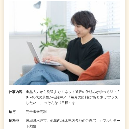
仕事内容
出品入力から発送まで！ ネット通販の仕組みが学べる◎ ＼2
0〜40代の男性が活躍中／ 「毎月の給料に“あと少し”プラス
したい！」 ⇒そんな〈目標〉を…
給与
完全出来高制
勤務地
茨城県水戸市、他県内/栃木県内各地のご自宅 ※フルリモー
ト勤務