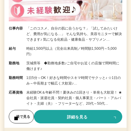
仕事内容
「このコスメ、自分の肌に合うかな？」「試してみたいけ
ど、費用が気になる…」 そんな気持ち、美容モニターで解決
できます♪ 気になる化粧品・健康食品・サプリメン…
給与
時給1,500円以上（完全出来高制／時間額1,500円～5,000
円）
勤務地
茨城県等 ◆勤務地多数♪ご自宅やお近くの店舗で間時間に
働けます♪
勤務時間
1日5分～OK！好きな時間やスキマ時間でサクッと♪ ☆1日の
み～中長期まで幅広く大歓迎♪…
応募資格
未経験OK＆年齢不問！夏休みの1回きり・単発も大歓迎！ ★
会社員・派遣社員・契約社員・個人事業主・パート・アルバ
イト・主婦（夫）・フリーターなど、20代～50代…
詳細を見る
後で見る