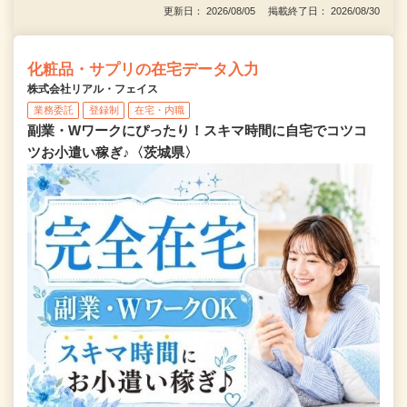
更新日： 2026/08/05 掲載終了日： 2026/08/30
化粧品・サプリの在宅データ入力
株式会社リアル・フェイス
業務委託
登録制
在宅・内職
副業・Wワークにぴったり！スキマ時間に自宅でコツコ
ツお小遣い稼ぎ♪〈茨城県〉