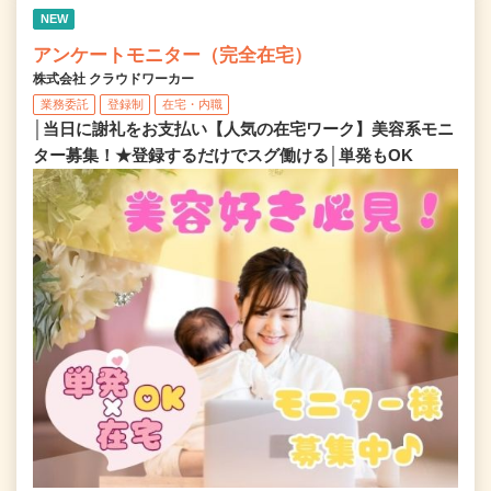
NEW
アンケートモニター（完全在宅）
株式会社 クラウドワーカー
業務委託
登録制
在宅・内職
│当日に謝礼をお支払い【人気の在宅ワーク】美容系モニ
ター募集！★登録するだけでスグ働ける│単発もOK