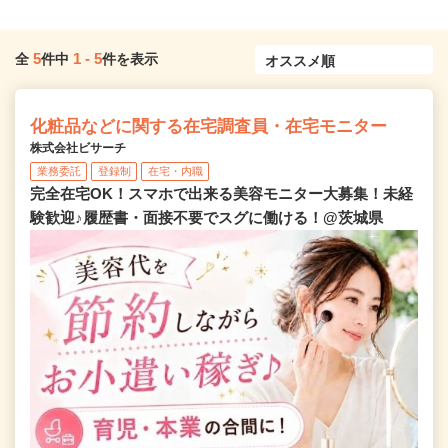
5
1
-
5
全
件中
件を表示
化粧品などに関する在宅調査員・在宅モニター
株式会社ビサーチ
業務委託
登録制
在宅・内職
完全在宅OK！スマホで出来る美容モニター大募集！未経
験歓迎♪履歴書・面接不要でスグに働ける！@茨城県