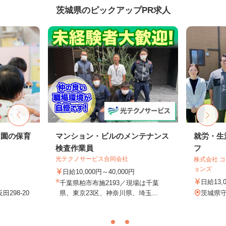
茨城県のピックアップPR求人
も園の保育
マンション・ビルのメンテナンス
就労・生
検査作業員
フ
光テクノサービス合同会社
株式会社 
ョンズ
日給10,000円～40,000円
日給13,
千葉県柏市布施2193／現場は千葉
298-20
県、東京23区、神奈川県、埼玉...
茨城県守