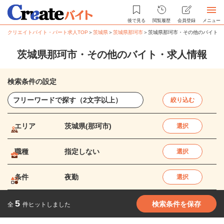
後で見る
閲覧履歴
会員登録
メニュー
クリエイトバイト・パート求人TOP
＞
茨城県
＞
茨城県那珂市
＞
茨城県那珂市・その他のバイト・
茨城県那珂市・その他のバイト・求人情報
検索条件の設定
絞り込む
エリア
茨城県(那珂市)
選択
職種
指定しない
選択
条件
夜勤
選択
5
検索条件を保存
全
件ヒットしました