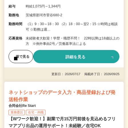
給与
時給1,075円～1,344円
勤務地
茨城県那珂市菅谷680-2
勤務時間
（1）9：30～18：30 （2）18：00～翌2：15 ☆時間は相談
可 ☆勤務は週…
応募資格
未経験者大歓迎！学歴・職歴不問！ 22時以降は18歳以上の
方 ※例外事由2号／労働基準法による
詳細を見る
後で見る
更新日： 2026/07/17 掲載終了日： 2026/09/25
ネットショップのデータ入力・商品登録および発
送軽作業
合同会社Re Start
業務委託
在宅・内職
【Wワーク歓迎！】副業で月15万円前後を見込めるフリ
マアプリ出品の運用サポート！未経験／在宅OK