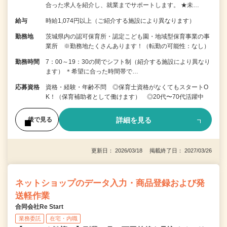
合った求人を紹介し、就業までサポートします。 ★未…
給与
時給1,074円以上（ご紹介する施設により異なります）
勤務地
茨城県内の認可保育所・認定こども園・地域型保育事業の事
業所 ※勤務地たくさんあります！（転勤の可能性：なし）
勤務時間
7：00～19：30の間でシフト制（紹介する施設により異なり
ます） ＊希望に合った時間帯で…
応募資格
資格・経験・年齢不問 ◎保育士資格がなくてもスタートO
K！（保育補助者として働けます） ◎20代〜70代活躍中
詳細を見る
後で見る
更新日： 2026/03/18 掲載終了日： 2027/03/26
ネットショップのデータ入力・商品登録および発
送軽作業
合同会社Re Start
業務委託
在宅・内職