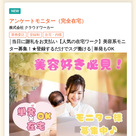
NEW
アンケートモニター（完全在宅）
株式会社 クラウドワーカー
業務委託
登録制
在宅・内職
│当日に謝礼をお支払い【人気の在宅ワーク】美容系モニ
ター募集！★登録するだけでスグ働ける│単発もOK