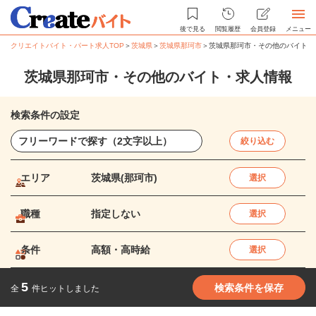
後で見る
閲覧履歴
会員登録
メニュー
クリエイトバイト・パート求人TOP
＞
茨城県
＞
茨城県那珂市
＞
茨城県那珂市・その他のバイト・
茨城県那珂市・その他のバイト・求人情報
検索条件の設定
絞り込む
エリア
茨城県(那珂市)
選択
職種
指定しない
選択
条件
高額・高時給
選択
5
検索条件を保存
全
件ヒットしました