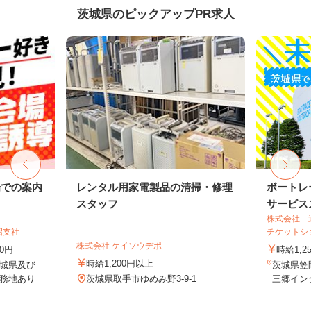
茨城県のピックアップPR求人
場での案内
レンタル用家電製品の清掃・修理
ボートレ
スタッフ
サービスス
株式会社 
沼支社
チケットシ
株式会社 ケイソウデポ
00円
時給1,2
時給1,200円以上
城県及び
茨城県笠間
務地あり
茨城県取手市ゆめみ野3-9-1
三郷インタ