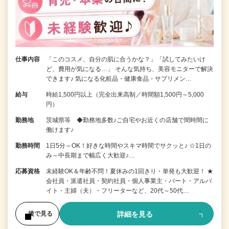
仕事内容
「このコスメ、自分の肌に合うかな？」「試してみたいけ
ど、費用が気になる…」 そんな気持ち、美容モニターで解決
できます♪ 気になる化粧品・健康食品・サプリメン…
給与
時給1,500円以上（完全出来高制／時間額1,500円～5,000
円）
勤務地
茨城県等 ◆勤務地多数♪ご自宅やお近くの店舗で間時間に
働けます♪
勤務時間
1日5分～OK！好きな時間やスキマ時間でサクッと♪ ☆1日の
み～中長期まで幅広く大歓迎♪…
応募資格
未経験OK＆年齢不問！夏休みの1回きり・単発も大歓迎！ ★
会社員・派遣社員・契約社員・個人事業主・パート・アルバ
イト・主婦（夫）・フリーターなど、20代～50代…
詳細を見る
後で見る