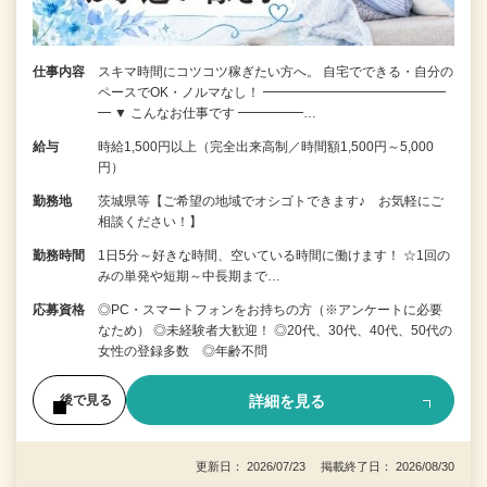
仕事内容
スキマ時間にコツコツ稼ぎたい方へ。 自宅でできる・自分の
ペースでOK・ノルマなし！ ━━━━━━━━━━━━━━
━ ▼ こんなお仕事です ━━━━━…
給与
時給1,500円以上（完全出来高制／時間額1,500円～5,000
円）
勤務地
茨城県等【ご希望の地域でオシゴトできます♪ お気軽にご
相談ください！】
勤務時間
1日5分～好きな時間、空いている時間に働けます！ ☆1回の
みの単発や短期～中長期まで…
応募資格
◎PC・スマートフォンをお持ちの方（※アンケートに必要
なため） ◎未経験者大歓迎！ ◎20代、30代、40代、50代の
女性の登録多数 ◎年齢不問
詳細を見る
後で見る
更新日： 2026/07/23 掲載終了日： 2026/08/30