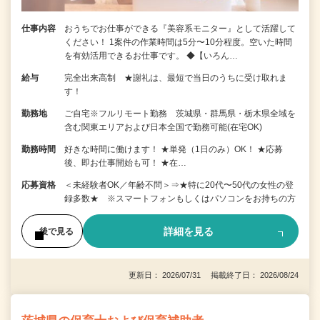
仕事内容
おうちでお仕事ができる『美容系モニター』として活躍して
ください！ 1案件の作業時間は5分〜10分程度。空いた時間
を有効活用できるお仕事です。 ◆【いろん…
給与
完全出来高制 ★謝礼は、最短で当日のうちに受け取れま
す！
勤務地
ご自宅※フルリモート勤務 茨城県・群馬県・栃木県全域を
含む関東エリアおよび日本全国で勤務可能(在宅OK)
勤務時間
好きな時間に働けます！ ★単発（1日のみ）OK！ ★応募
後、即お仕事開始も可！ ★在…
応募資格
＜未経験者OK／年齢不問＞⇒★特に20代〜50代の女性の登
録多数★ ※スマートフォンもしくはパソコンをお持ちの方
詳細を見る
後で見る
更新日： 2026/07/31 掲載終了日： 2026/08/24