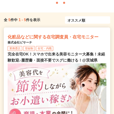
5
1
-
5
全
件中
件を表示
化粧品などに関する在宅調査員・在宅モニター
株式会社ビサーチ
業務委託
登録制
在宅・内職
完全在宅OK！スマホで出来る美容モニター大募集！未経
験歓迎♪履歴書・面接不要でスグに働ける！@茨城県