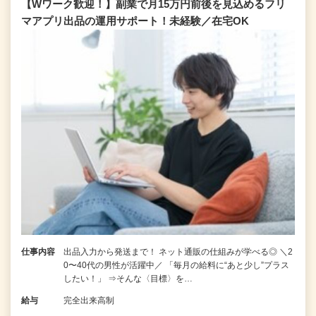
【Wワーク歓迎！】副業で月15万円前後を見込めるフリ
マアプリ出品の運用サポート！未経験／在宅OK
仕事内容
出品入力から発送まで！ ネット通販の仕組みが学べる◎ ＼2
0〜40代の男性が活躍中／ 「毎月の給料に“あと少し”プラス
したい！」 ⇒そんな〈目標〉を…
給与
完全出来高制