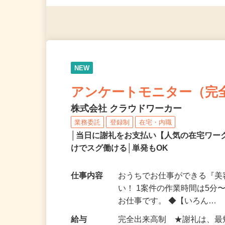
◎年齢不問
NEW
アンケートモニター（完
株式会社 クラウドワーカー
業務委託
登録制
在宅・内職
│当日に謝礼をお支払い【人気の在宅ワ
けでスグ働ける│単発もOK
仕事内容
おうちでお仕事ができる『
い！ 1案件の作業時間は5