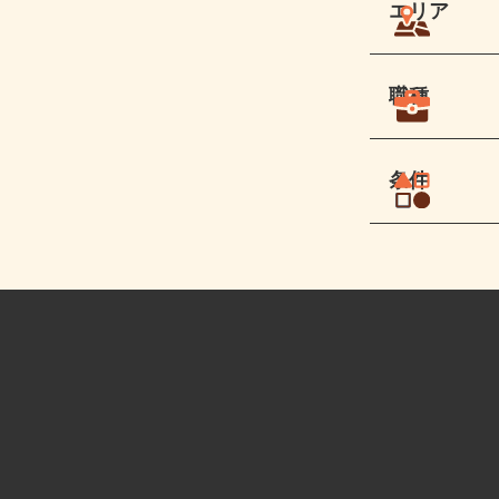
エリア
職種
条件