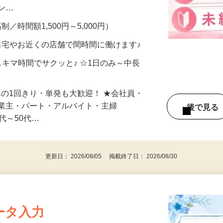
、美容モニターで解決できます♪ 気になる
メン…
制／時間額1,500円～5,000円）
自宅やお近くの店舗で間時間に働けます♪
スキマ時間でサクッと♪ ☆1日のみ～中長
みの1回きり・単発も大歓迎！ ★会社員・
事業主・パート・アルバイト・主婦
後で見
代～50代…
更新日： 2026/08/05 掲載終了日： 2026/08/30