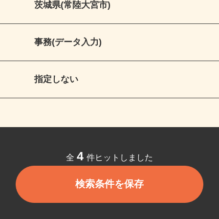
茨城県(常陸大宮市)
事務(データ入力)
指定しない
4
全
件ヒットしました
検索条件を保存