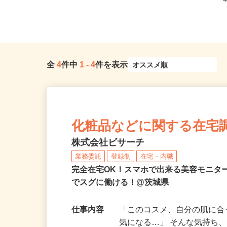
全
4
件中
1
-
4
件を表示
化粧品などに関する在宅
株式会社ビサーチ
業務委託
登録制
在宅・内職
完全在宅OK！スマホで出来る美容モニタ
でスグに働ける！@茨城県
仕事内容
「このコスメ、自分の肌に