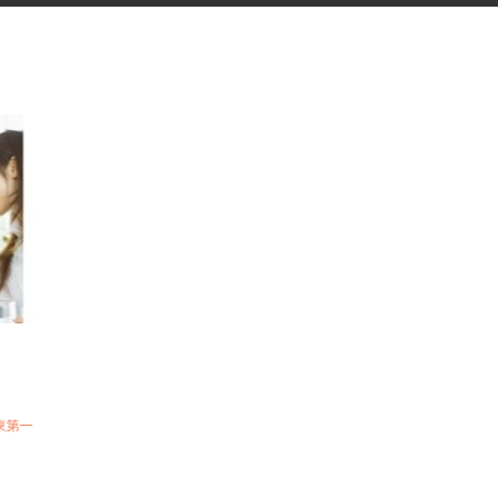
フ
北関東第一