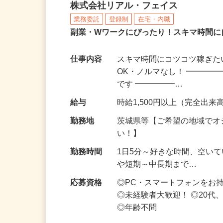
化粧品・サプリの在宅デ
株式会社リアル・フェイス
業務委託
登録制
在宅・内職
副業・Wワークにぴったり！スキマ時間に
仕事内容
スキマ時間にコツコツ稼ぎた
OK・ノルマなし！ ━━━━
です ━━━━━…
給与
時給1,500円以上（完全出来高
勤務地
茨城県等【ご希望の地域でオ
い！】
勤務時間
1日5分～好きな時間、空い
や短期～中長期まで…
応募資格
◎PC・スマートフォンをお
◎未経験者大歓迎！ ◎20代