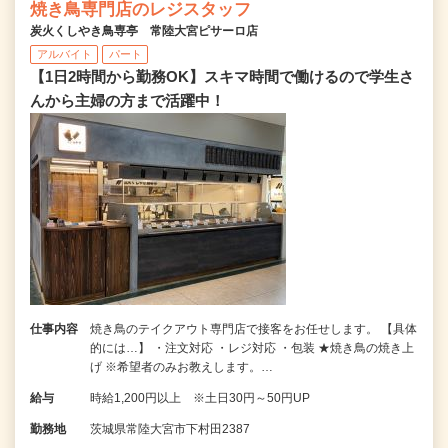
焼き鳥専門店のレジスタッフ
炭火くしやき鳥専亭 常陸大宮ピサーロ店
アルバイト
パート
【1日2時間から勤務OK】スキマ時間で働けるので学生さ
んから主婦の方まで活躍中！
仕事内容
焼き鳥のテイクアウト専門店で接客をお任せします。 【具体
的には…】 ・注文対応 ・レジ対応 ・包装 ★焼き鳥の焼き上
げ ※希望者のみお教えします。…
給与
時給1,200円以上 ※土日30円～50円UP
勤務地
茨城県常陸大宮市下村田2387