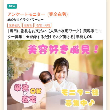
NEW
アンケートモニター（完全在宅）
株式会社 クラウドワーカー
業務委託
登録制
在宅・内職
│当日に謝礼をお支払い【人気の在宅ワーク】美容系モニ
ター募集！★登録するだけでスグ働ける│単発もOK