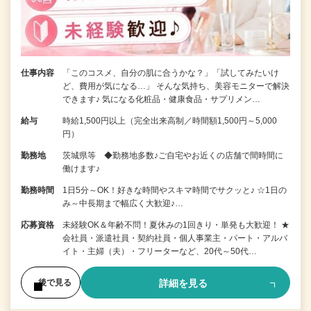
仕事内容
「このコスメ、自分の肌に合うかな？」「試してみたいけ
ど、費用が気になる…」 そんな気持ち、美容モニターで解決
できます♪ 気になる化粧品・健康食品・サプリメン…
給与
時給1,500円以上（完全出来高制／時間額1,500円～5,000
円）
勤務地
茨城県等 ◆勤務地多数♪ご自宅やお近くの店舗で間時間に
働けます♪
勤務時間
1日5分～OK！好きな時間やスキマ時間でサクッと♪ ☆1日の
み～中長期まで幅広く大歓迎♪…
応募資格
未経験OK＆年齢不問！夏休みの1回きり・単発も大歓迎！ ★
会社員・派遣社員・契約社員・個人事業主・パート・アルバ
イト・主婦（夫）・フリーターなど、20代～50代…
詳細を見る
後で見る