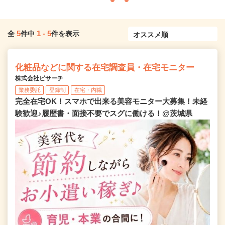
5
1
-
5
全
件中
件を表示
化粧品などに関する在宅調査員・在宅モニター
株式会社ビサーチ
業務委託
登録制
在宅・内職
完全在宅OK！スマホで出来る美容モニター大募集！未経
験歓迎♪履歴書・面接不要でスグに働ける！@茨城県