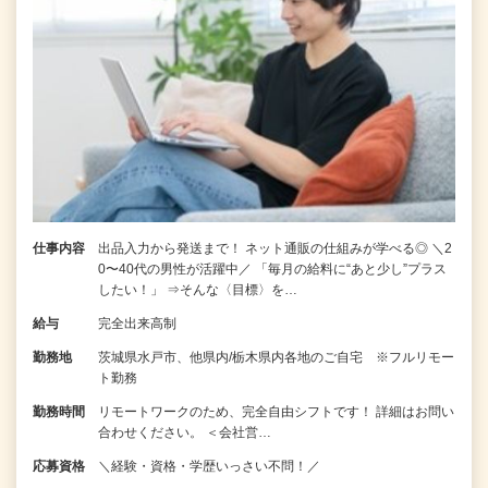
仕事内容
出品入力から発送まで！ ネット通販の仕組みが学べる◎ ＼2
0〜40代の男性が活躍中／ 「毎月の給料に“あと少し”プラス
したい！」 ⇒そんな〈目標〉を…
給与
完全出来高制
勤務地
茨城県水戸市、他県内/栃木県内各地のご自宅 ※フルリモー
ト勤務
勤務時間
リモートワークのため、完全自由シフトです！ 詳細はお問い
合わせください。 ＜会社営…
応募資格
＼経験・資格・学歴いっさい不問！／