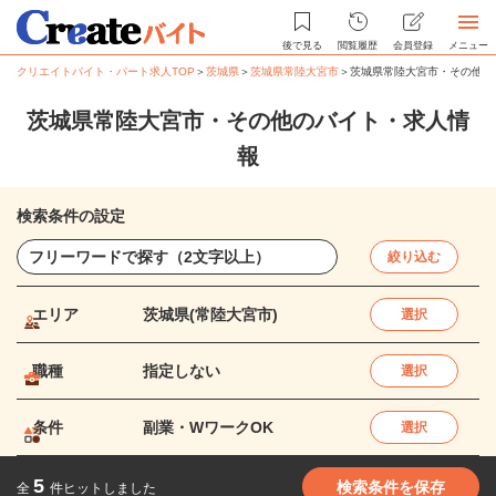
後で見る
閲覧履歴
会員登録
メニュー
クリエイトバイト・パート求人TOP
＞
茨城県
＞
茨城県常陸大宮市
＞
茨城県常陸大宮市・その他の
茨城県常陸大宮市・その他のバイト・求人情
報
検索条件の設定
絞り込む
エリア
茨城県(常陸大宮市)
選択
職種
指定しない
選択
条件
副業・WワークOK
選択
5
検索条件を保存
全
件ヒットしました