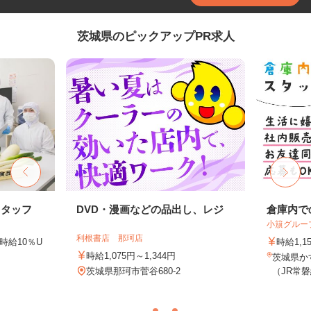
茨城県のピックアップPR求人
スタッフ
DVD・漫画などの品出し、レジ
倉庫内で
小簱グルー
利根書店 那珂店
時給10％U
時給1,1
時給1,075円～1,344円
茨城県かす
茨城県那珂市菅谷680-2
（JR常磐