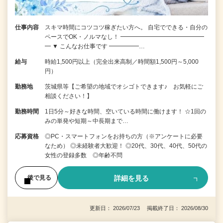
仕事内容
スキマ時間にコツコツ稼ぎたい方へ。 自宅でできる・自分の
ペースでOK・ノルマなし！ ━━━━━━━━━━━━━━
━ ▼ こんなお仕事です ━━━━━…
給与
時給1,500円以上（完全出来高制／時間額1,500円～5,000
円）
勤務地
茨城県等【ご希望の地域でオシゴトできます♪ お気軽にご
相談ください！】
勤務時間
1日5分～好きな時間、空いている時間に働けます！ ☆1回の
みの単発や短期～中長期まで…
応募資格
◎PC・スマートフォンをお持ちの方（※アンケートに必要
なため） ◎未経験者大歓迎！ ◎20代、30代、40代、50代の
女性の登録多数 ◎年齢不問
詳細を見る
後で見る
更新日： 2026/07/23 掲載終了日： 2026/08/30