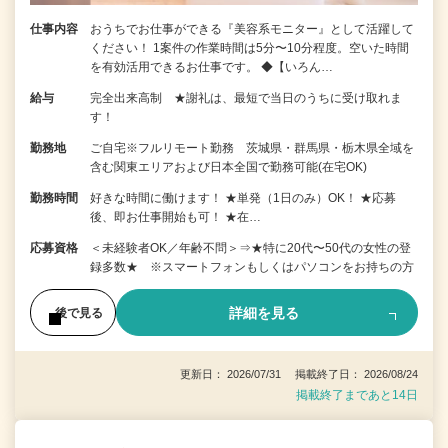
仕事内容
おうちでお仕事ができる『美容系モニター』として活躍して
ください！ 1案件の作業時間は5分〜10分程度。空いた時間
を有効活用できるお仕事です。 ◆【いろん…
給与
完全出来高制 ★謝礼は、最短で当日のうちに受け取れま
す！
勤務地
ご自宅※フルリモート勤務 茨城県・群馬県・栃木県全域を
含む関東エリアおよび日本全国で勤務可能(在宅OK)
勤務時間
好きな時間に働けます！ ★単発（1日のみ）OK！ ★応募
後、即お仕事開始も可！ ★在…
応募資格
＜未経験者OK／年齢不問＞⇒★特に20代〜50代の女性の登
録多数★ ※スマートフォンもしくはパソコンをお持ちの方
詳細を見る
後で見る
更新日： 2026/07/31 掲載終了日： 2026/08/24
掲載終了まであと14日