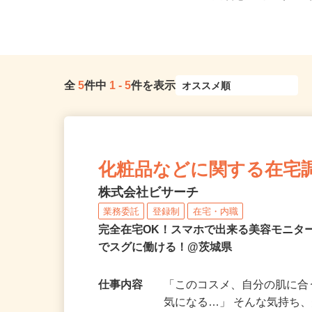
茨城県行方市手賀1527-1
のご自宅 ※フルリモー
全
5
件中
1
-
5
件を表示
化粧品などに関する在宅
株式会社ビサーチ
業務委託
登録制
在宅・内職
完全在宅OK！スマホで出来る美容モニタ
でスグに働ける！@茨城県
仕事内容
「このコスメ、自分の肌に