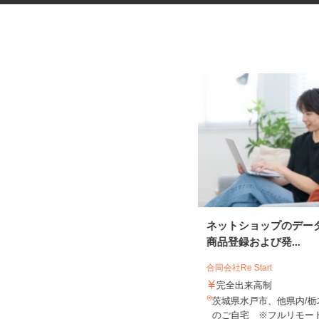
野菜・フルーツの加工スタッフ
ネットショップのデー
商品登録および発...
株式会社 フィルド食品
合同会社Re Start
時給1,140円 ＊土・日は時給10％U
完全出来高制
P
茨城県水戸市、他県内/