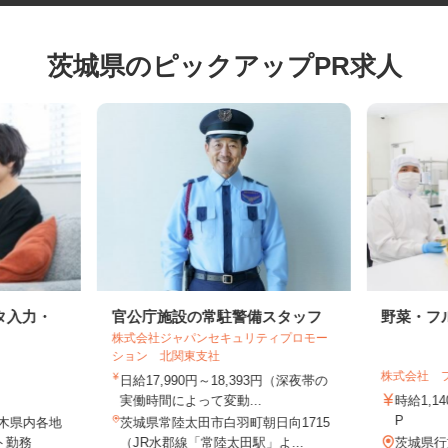
茨城県のピックアップPR求人
タ入力・
官公庁施設の常駐警備スタッフ
野菜・
株式会社ジャパンセキュリティプロモー
ション 北関東支社
株式会社
日給17,990円～18,393円（深夜帯の
実働時間によって変動...
時給1
P
栃木県内各地
茨城県常陸太田市白羽町朝日向1715