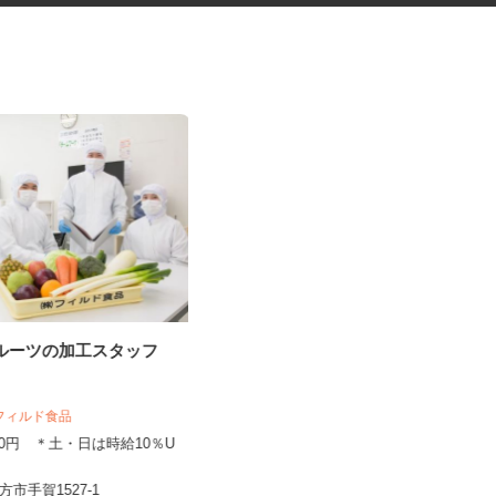
フルーツの加工スタッフ
ネットショップのデータ入力・
商品登録および発...
 フィルド食品
合同会社Re Start
,140円 ＊土・日は時給10％U
完全出来高制
茨城県水戸市、他県内/栃木県内各地