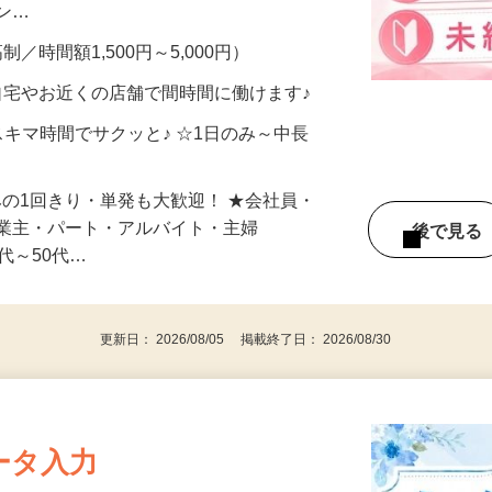
、美容モニターで解決できます♪ 気になる
メン…
制／時間額1,500円～5,000円）
自宅やお近くの店舗で間時間に働けます♪
スキマ時間でサクッと♪ ☆1日のみ～中長
みの1回きり・単発も大歓迎！ ★会社員・
事業主・パート・アルバイト・主婦
後で見
代～50代…
更新日： 2026/08/05 掲載終了日： 2026/08/30