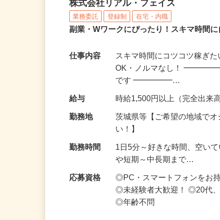
化粧品・サプリの在宅デ
株式会社リアル・フェイス
業務委託
登録制
在宅・内職
副業・Wワークにぴったり！スキマ時間に
仕事内容
スキマ時間にコツコツ稼ぎた
OK・ノルマなし！ ━━━━
です ━━━━━…
給与
時給1,500円以上（完全出来高
勤務地
茨城県等【ご希望の地域でオ
い！】
勤務時間
1日5分～好きな時間、空い
や短期～中長期まで…
応募資格
◎PC・スマートフォンをお
◎未経験者大歓迎！ ◎20代