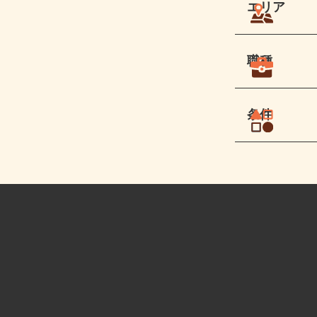
エリア
職種
条件