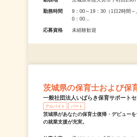
給与
時給1,200円以上 ※土日30
勤務地
茨城県常陸大宮市下村田238
勤務時間
9：00～19：30（1日2時
0：00…
応募資格
未経験歓迎
茨城県の保育士および保
一般社団法人いばらき保育サポート
アルバイト
パート
茨城県があなたの保育士復帰・デビュー