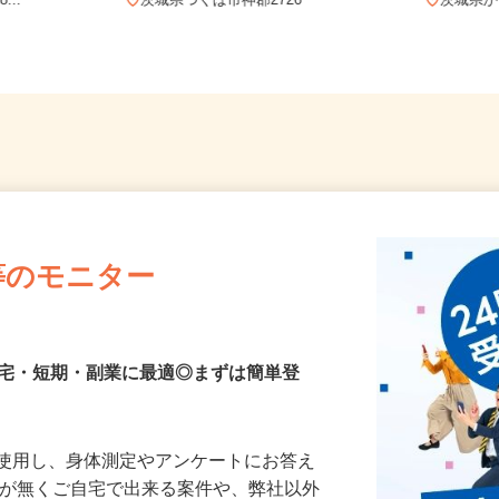
-5（「鹿島
...
茨城県つくば市神郡2726
茨城県
等のモニター
在宅・短期・副業に最適◎まずは簡単登
を使用し、身体測定やアンケートにお答え