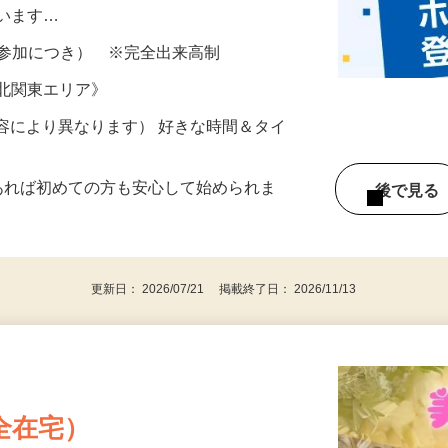
所が無くご自宅で出来る案件や、弊社以外
ざいます…
ター参加につき） ※完全出来高制
《北関東エリア》
ー内容により異なります） 好きな時間＆タイ
であれば初めての方も安心して始められま
後で見
更新日： 2026/07/21 掲載終了日： 2026/11/13