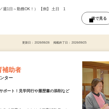
円～50円UP
7
間～／週1日～勤務OK！） 【例】 土日 1
後で見
更新日： 2026/06/26 掲載終了日： 2026/09/25
育補助者
センター
をサポート！見学同行や履歴書の添削など