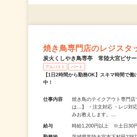
※スマートフォンもしくは
焼き鳥専門店のレジスタ
炭火くしやき鳥専亭 常陸大宮ピサ
アルバイト
パート
【1日2時間から勤務OK】スキマ時間で
中！
仕事内容
焼き鳥のテイクアウト専門店
は…】 ・注文対応 ・レジ対
みお教えします。…