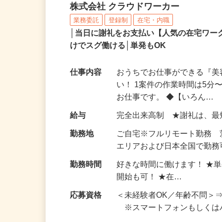
アンケートモニター（完
株式会社 クラウドワーカー
業務委託
登録制
在宅・内職
│当日に謝礼をお支払い【人気の在宅ワ
けでスグ働ける│単発もOK
仕事内容
おうちでお仕事ができる『
い！ 1案件の作業時間は5
お仕事です。 ◆【いろん…
給与
完全出来高制 ★謝礼は、
勤務地
ご自宅※フルリモート勤務
エリアおよび日本全国で勤務可
勤務時間
好きな時間に働けます！ ★
開始も可！ ★在…
応募資格
＜未経験者OK／年齢不問＞