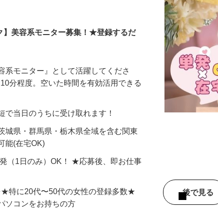
全在宅）
ーク】美容系モニター募集！★登録するだ
美容系モニター』として活躍してくださ
分〜10分程度。空いた時間を有効活用できる
最短で当日のうちに受け取れます！
 茨城県・群馬県・栃木県全域を含む関東
能(在宅OK)
単発（1日のみ）OK！ ★応募後、即お仕事
⇒★特に20代〜50代の女性の登録多数★
後で見