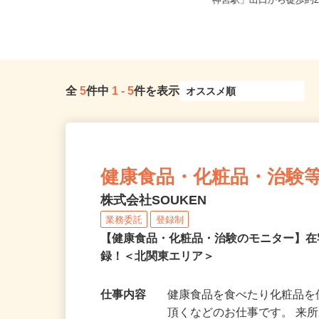
茨城県鹿嶋市大船津3332
茨城県かすみがうら市五反田298-20
神宮駅」出口から徒歩約28
全
5
件中
1
-
5
件を表示
健康食品・化粧品・治験
株式会社SOUKEN
業務委託
登録制
【健康食品・化粧品・治験のモニター】
録！＜北関東エリア＞
仕事内容
健康食品を食べたり化粧品