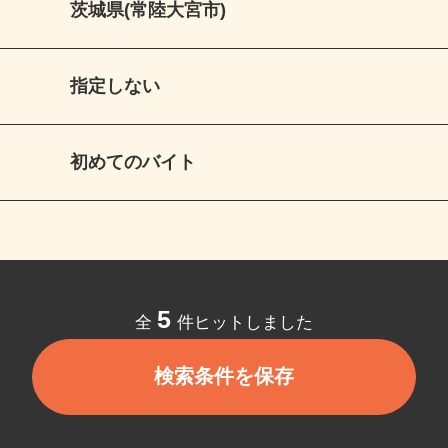
茨城県(常陸大宮市)
指定しない
初めてのバイト
5
全
件ヒットしました
検索条件を保存