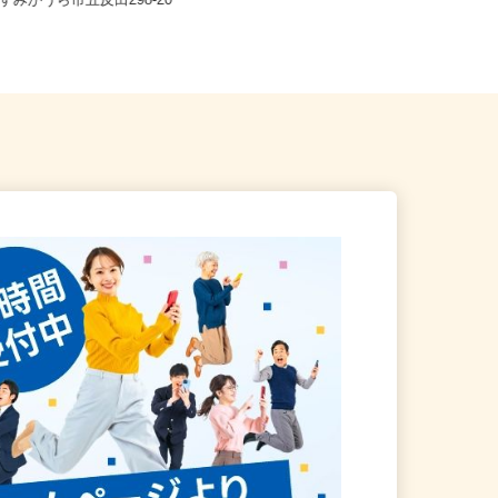
茨城県鹿嶋市大船津3332-5（「鹿島
かすみがうら市五反田298-20
神宮駅」出口から徒歩約28...