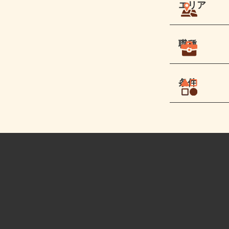
エリア
職種
条件