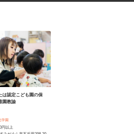
または認定こども園の保
ガソリンスタンドの店舗スタッ
幼稚園教諭
フ
オブリステーション鹿嶋
時給1,100円以上＋歩合 ※働き方に
明光学園
よる ★危険物取扱資格所持...
,200円以上