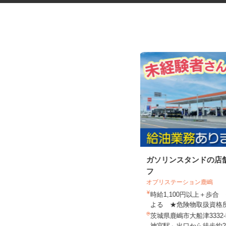
保育園または認定こども園の保
ガソリンスタンドの店
育士・幼稚園教諭
フ
オブリステーション鹿嶋
時給1,100円以上＋歩
学校法人明光学園
よる ★危険物取扱資格所
時給1,200円以上