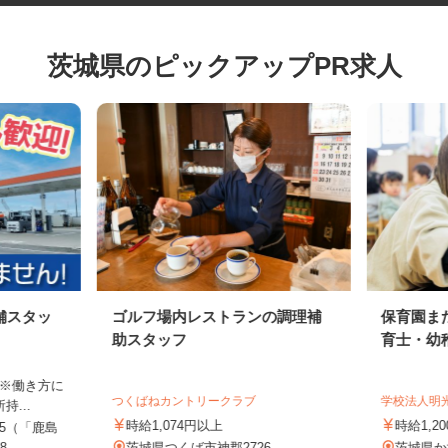
茨城県のピックアップPR求人
舗スタッ
ゴルフ場内レストランの調理補
保育園
助スタッフ
育士・
合 ※働き方に
つくばねカントリークラブ
学校法人
持...
時給1,074円以上
時給1