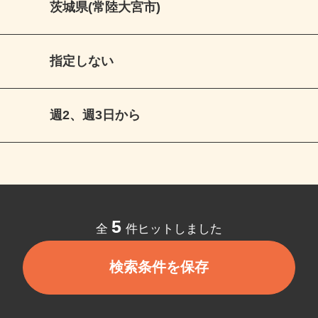
茨城県(常陸大宮市)
指定しない
週2、週3日から
5
全
件ヒットしました
検索条件を保存