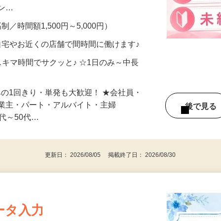
、美容モニターで解決できます♪ 気になる
メン…
制／時間額1,500円～5,000円）
自宅やお近くの店舗で間時間に働けます♪
スキマ時間でサクッと♪ ☆1日のみ～中長
みの1回きり・単発も大歓迎！ ★会社員・
事業主・パート・アルバイト・主婦
後で見
代～50代…
更新日： 2026/08/05 掲載終了日： 2026/08/30