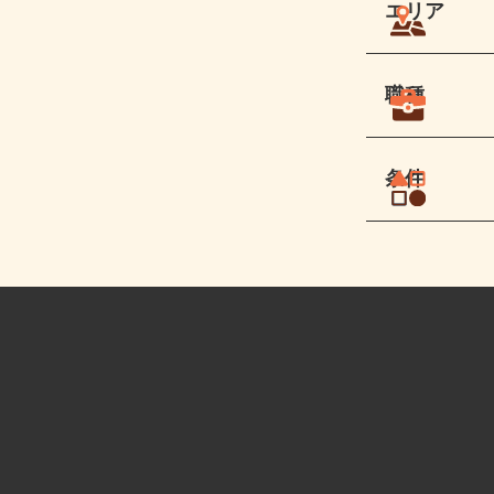
エリア
職種
条件