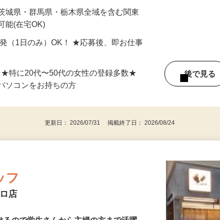
最短で当日のうちに受け取れます！
 茨城県・群馬県・栃木県全域を含む関東
能(在宅OK)
単発（1日のみ）OK！ ★応募後、即お仕事
⇒★特に20代〜50代の女性の登録多数★
後で見
パソコンをお持ちの方
更新日： 2026/07/31 掲載終了日： 2026/08/24
ッフ