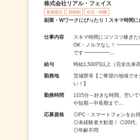
化粧品・サプリの在宅デ
株式会社リアル・フェイス
業務委託
登録制
在宅・内職
副業・Wワークにぴったり！スキマ時間に
仕事内容
スキマ時間にコツコツ稼ぎた
OK・ノルマなし！ ━━━━
です ━━━━━…
給与
時給1,500円以上（完全出来高
勤務地
茨城県等【ご希望の地域でオ
い！】
勤務時間
1日5分～好きな時間、空い
や短期～中長期まで…
応募資格
◎PC・スマートフォンをお
◎未経験者大歓迎！ ◎20代