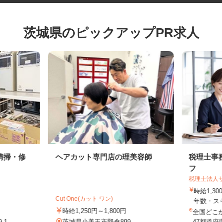
茨城県のピックアップPR求人
清掃・修
ヘアカット専門店の理美容師
税理士
フ
税理士法
時給1,
Cut One(カット ワン)
年数・
時給1,250円～1,800円