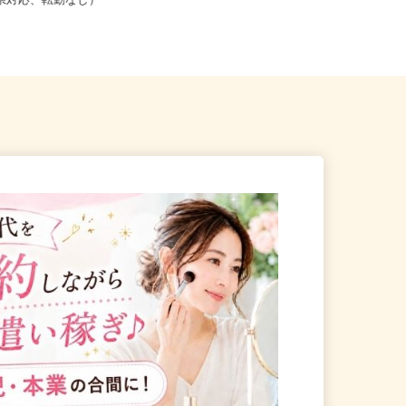
こからでも在宅勤務OK（全国
道府県対応、転勤なし）
茨城県取手市ゆめみ野3-9-1