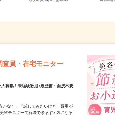
全国ど
9-1
茨城県小美玉市堅倉899
47都
調査員・在宅モニター
ー大募集！未経験歓迎♪履歴書・面接不要
合うかな？」「試してみたいけど、費用が