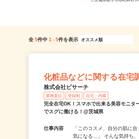
全国どこからでも在宅勤務OK（全国
47都道府県対応、転勤なし）
茨城県取手市ゆめみ野3-
全
5
件中
1
-
5
件を表示
化粧品などに関する在宅
株式会社ビサーチ
業務委託
登録制
在宅・内職
完全在宅OK！スマホで出来る美容モニタ
でスグに働ける！@茨城県
仕事内容
「このコスメ、自分の肌に