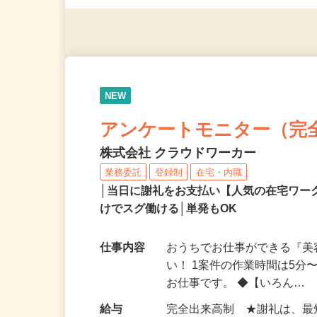
◎年齢不問
NEW
アンケートモニター（完
株式会社 クラウドワーカー
業務委託
登録制
在宅・内職
│当日に謝礼をお支払い【人気の在宅ワ
けでスグ働ける│単発もOK
仕事内容
おうちでお仕事ができる『
い！ 1案件の作業時間は5