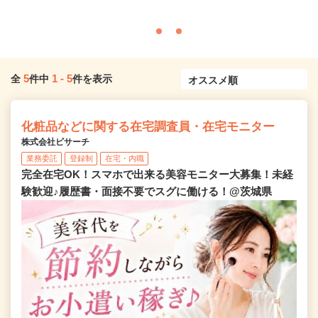
5
1
-
5
全
件中
件を表示
化粧品などに関する在宅調査員・在宅モニター
株式会社ビサーチ
業務委託
登録制
在宅・内職
完全在宅OK！スマホで出来る美容モニター大募集！未経
験歓迎♪履歴書・面接不要でスグに働ける！@茨城県