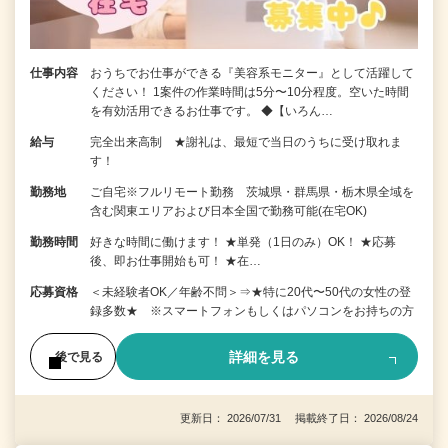
仕事内容
おうちでお仕事ができる『美容系モニター』として活躍して
ください！ 1案件の作業時間は5分〜10分程度。空いた時間
を有効活用できるお仕事です。 ◆【いろん…
給与
完全出来高制 ★謝礼は、最短で当日のうちに受け取れま
す！
勤務地
ご自宅※フルリモート勤務 茨城県・群馬県・栃木県全域を
含む関東エリアおよび日本全国で勤務可能(在宅OK)
勤務時間
好きな時間に働けます！ ★単発（1日のみ）OK！ ★応募
後、即お仕事開始も可！ ★在…
応募資格
＜未経験者OK／年齢不問＞⇒★特に20代〜50代の女性の登
録多数★ ※スマートフォンもしくはパソコンをお持ちの方
詳細を見る
後で見る
更新日： 2026/07/31 掲載終了日： 2026/08/24