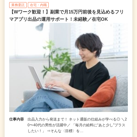
業務委託
在宅・内職
【Wワーク歓迎！】副業で月15万円前後を見込めるフリ
マアプリ出品の運用サポート！未経験／在宅OK
仕事内容
出品入力から発送まで！ ネット通販の仕組みが学べる◎ ＼2
0〜40代の男性が活躍中／ 「毎月の給料に“あと少し”プラス
したい！」 ⇒そんな〈目標〉を…