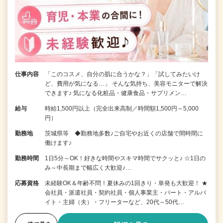
仕事内容
「このコスメ、自分の肌に合うかな？」「試してみたいけ
ど、費用が気になる…」 そんな気持ち、美容モニターで解決
できます♪ 気になる化粧品・健康食品・サプリメン…
給与
時給1,500円以上（完全出来高制／時間額1,500円～5,000
円）
勤務地
茨城県等 ◆勤務地多数♪ご自宅やお近くの店舗で間時間に
働けます♪
勤務時間
1日5分～OK！好きな時間やスキマ時間でサクッと♪ ☆1日の
み～中長期まで幅広く大歓迎♪…
応募資格
未経験OK＆年齢不問！夏休みの1回きり・単発も大歓迎！ ★
会社員・派遣社員・契約社員・個人事業主・パート・アルバ
イト・主婦（夫）・フリーターなど、20代～50代…