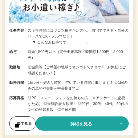
仕事内容
スキマ時間にコツコツ稼ぎたい方へ。 自宅でできる・自分の
ペースでOK・ノルマなし！ ━━━━━━━━━━━━━━
━ ▼ こんなお仕事です ━━━━━…
給与
時給1,500円以上（完全出来高制／時間額1,500円～5,000
円）
勤務地
茨城県等【ご希望の地域でオシゴトできます♪ お気軽にご
相談ください！】
勤務時間
1日5分～好きな時間、空いている時間に働けます！ ☆1回の
みの単発や短期～中長期まで…
応募資格
◎PC・スマートフォンをお持ちの方（※アンケートに必要
なため） ◎未経験者大歓迎！ ◎20代、30代、40代、50代の
女性の登録多数 ◎年齢不問
詳細を見る
後で見る