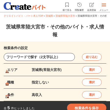
後で見る
閲覧履歴
会員登録
メニュー
クリエイトバイト・パート求人TOP
＞
茨城県
＞
茨城県常陸大宮市
＞
茨城県常陸大宮市・その他の
茨城県常陸大宮市・その他のバイト・求人情
報
検索条件の設定
絞り込む
エリア
茨城県(常陸大宮市)
選択
職種
指定しない
選択
条件
高収入
選択
5
検索条件を保存
全
件ヒットしました