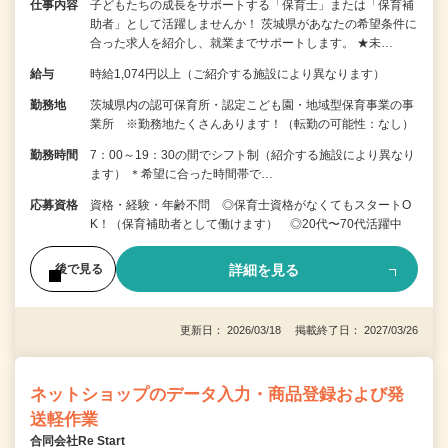
仕事内容
子どもたちの成長をサポートする「保育士」または「保育補
助者」として活躍しませんか！ 茨城県があなたの希望条件に
合った求人を紹介し、就業までサポートします。 ★未…
給与
時給1,074円以上（ご紹介する施設により異なります）
勤務地
茨城県内の認可保育所・認定こども園・地域型保育事業の事
業所 ※勤務地たくさんあります！（転勤の可能性：なし）
勤務時間
7：00～19：30の間でシフト制（紹介する施設により異なり
ます） ＊希望に合った時間帯で…
応募資格
資格・経験・年齢不問 ◎保育士資格がなくてもスタートO
K！（保育補助者として働けます） ◎20代〜70代活躍中
詳細を見る
後で見る
更新日： 2026/03/18 掲載終了日： 2027/03/26
ネットショップのデータ入力・商品登録および発
送軽作業
合同会社Re Start