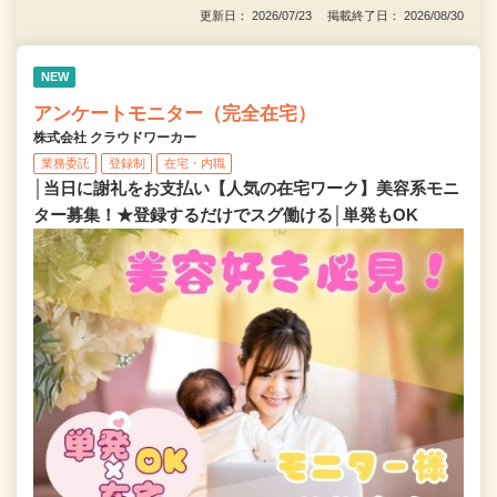
更新日： 2026/07/23 掲載終了日： 2026/08/30
NEW
アンケートモニター（完全在宅）
株式会社 クラウドワーカー
業務委託
登録制
在宅・内職
│当日に謝礼をお支払い【人気の在宅ワーク】美容系モニ
ター募集！★登録するだけでスグ働ける│単発もOK