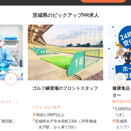
茨城県のピックアップPR求人
ゴルフ練習場のフロントスタッフ
健康食品
ター
株式会社SO
ジメント ＜
ベストゴルフ水戸
5,000
時給1,080円以上
つき） 
「豊田駅」
茨城県水戸市水府町1368（JR常磐線
茨城県、
「水戸駅」から車で3分）
エリア》