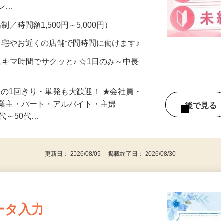
、美容モニターで解決できます♪ 気になる
メン…
制／時間額1,500円～5,000円）
自宅やお近くの店舗で間時間に働けます♪
スキマ時間でサクッと♪ ☆1日のみ～中長
みの1回きり・単発も大歓迎！ ★会社員・
事業主・パート・アルバイト・主婦
後で見
代～50代…
更新日： 2026/08/05 掲載終了日： 2026/08/30