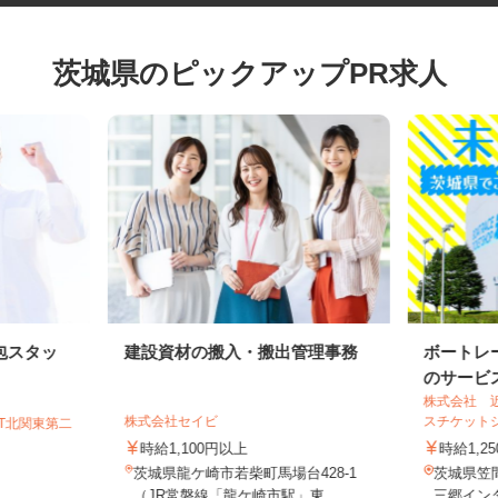
茨城県のピックアップPR求人
包スタッ
建設資材の搬入・搬出管理事務
ボート
のサービ
株式会社
株式会社セイビ
スチケッ
GT北関東第二
時給1,100円以上
時給1,
茨城県龍ケ崎市若柴町馬場台428-1
茨城県笠