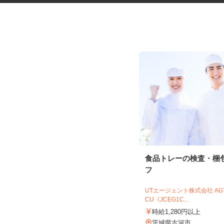
ボートレースチケットショップ
食品トレーの検査・梱
のサービススタッ...
フ
株式会社 近未来ワールド ボートレー
スチケットショップ岩間
UTエージェント株式会社 A
CU《JCEG1C...
時給1,250円～1,350円
時給1,280円以上
茨城県笠間市押辺2560-1（常磐道・