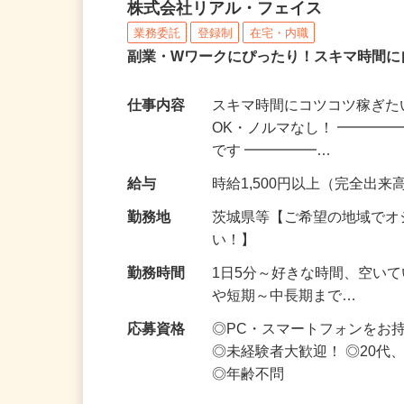
化粧品・サプリの在宅デ
株式会社リアル・フェイス
業務委託
登録制
在宅・内職
副業・Wワークにぴったり！スキマ時間に
仕事内容
スキマ時間にコツコツ稼ぎた
OK・ノルマなし！ ━━━━
です ━━━━━…
給与
時給1,500円以上（完全出来高
勤務地
茨城県等【ご希望の地域でオ
い！】
勤務時間
1日5分～好きな時間、空い
や短期～中長期まで…
応募資格
◎PC・スマートフォンをお
◎未経験者大歓迎！ ◎20代