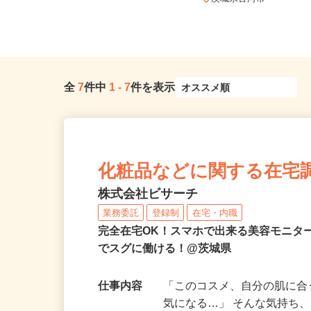
三郷インターから約50分 ...
茨城県古河市
全
7
件中
1
-
7
件を表示
化粧品などに関する在宅
株式会社ビサーチ
業務委託
登録制
在宅・内職
完全在宅OK！スマホで出来る美容モニタ
でスグに働ける！@茨城県
仕事内容
「このコスメ、自分の肌に