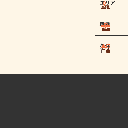
エリア
職種
条件