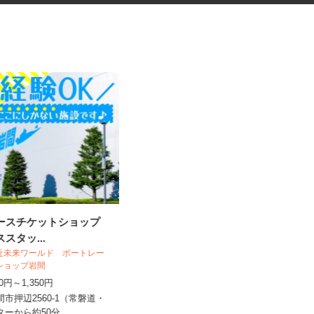
レースチケットショップ
食品トレーの検査・梱包スタッ
ススタッ...
フ
 近未来ワールド ボートレー
トショップ岩間
UTエージェント株式会社 AGT北関東第二
CU《JCEG1C...
250円～1,350円
時給1,280円以上
間市押辺2560-1（常磐道・