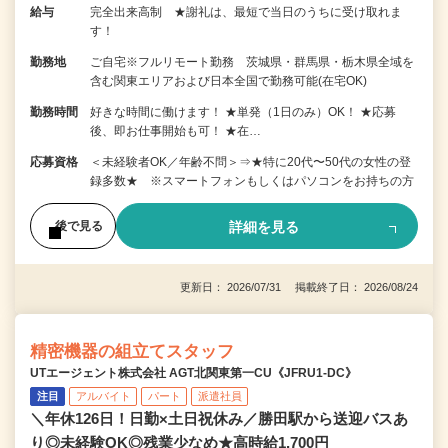
給与
完全出来高制 ★謝礼は、最短で当日のうちに受け取れま
す！
勤務地
ご自宅※フルリモート勤務 茨城県・群馬県・栃木県全域を
含む関東エリアおよび日本全国で勤務可能(在宅OK)
勤務時間
好きな時間に働けます！ ★単発（1日のみ）OK！ ★応募
後、即お仕事開始も可！ ★在…
応募資格
＜未経験者OK／年齢不問＞⇒★特に20代〜50代の女性の登
録多数★ ※スマートフォンもしくはパソコンをお持ちの方
詳細を見る
後で見る
更新日： 2026/07/31 掲載終了日： 2026/08/24
精密機器の組立てスタッフ
UTエージェント株式会社 AGT北関東第一CU《JFRU1-DC》
注目
アルバイト
パート
派遣社員
＼年休126日！日勤×土日祝休み／勝田駅から送迎バスあ
り◎未経験OK◎残業少なめ★高時給1,700円