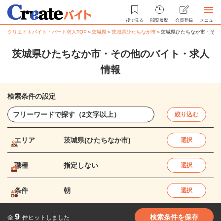
後で見る
閲覧履歴
会員登録
メニュー
クリエイトバイト・パート求人TOP
＞
茨城県
＞
茨城県ひたちなか市
＞
茨城県ひたちなか市・その
茨城県ひたちなか市・その他のバイト・求人
情報
検索条件の設定
絞り込む
エリア
茨城県(ひたちなか市)
選択
職種
指定しない
選択
条件
朝
選択
9
検索条件を保存
全
件ヒットしました