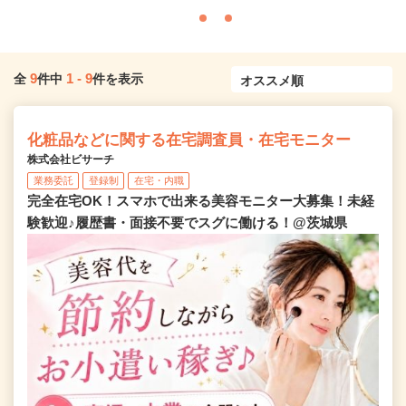
9
1
-
9
全
件中
件を表示
化粧品などに関する在宅調査員・在宅モニター
株式会社ビサーチ
業務委託
登録制
在宅・内職
完全在宅OK！スマホで出来る美容モニター大募集！未経
験歓迎♪履歴書・面接不要でスグに働ける！@茨城県