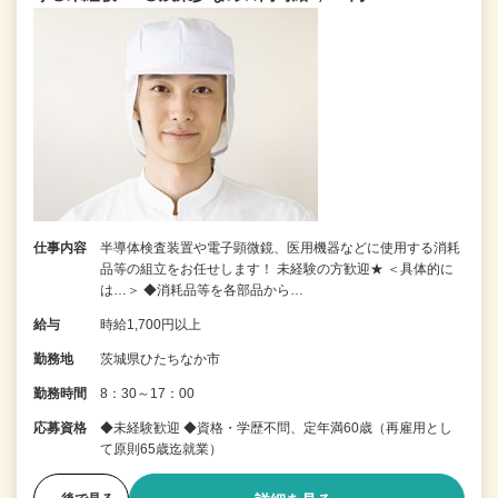
仕事内容
半導体検査装置や電子顕微鏡、医用機器などに使用する消耗
品等の組立をお任せします！ 未経験の方歓迎★ ＜具体的に
は…＞ ◆消耗品等を各部品から…
給与
時給1,700円以上
勤務地
茨城県ひたちなか市
勤務時間
8：30～17：00
応募資格
◆未経験歓迎 ◆資格・学歴不問、定年満60歳（再雇用とし
て原則65歳迄就業）