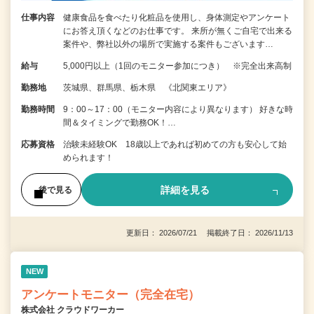
仕事内容
健康食品を食べたり化粧品を使用し、身体測定やアンケート
にお答え頂くなどのお仕事です。 来所が無くご自宅で出来る
案件や、弊社以外の場所で実施する案件もございます…
給与
5,000円以上（1回のモニター参加につき） ※完全出来高制
勤務地
茨城県、群馬県、栃木県 《北関東エリア》
勤務時間
9：00～17：00（モニター内容により異なります） 好きな時
間＆タイミングで勤務OK！…
応募資格
治験未経験OK 18歳以上であれば初めての方も安心して始
められます！
詳細を見る
後で見る
更新日： 2026/07/21 掲載終了日： 2026/11/13
NEW
アンケートモニター（完全在宅）
株式会社 クラウドワーカー