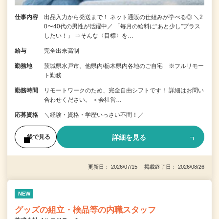
仕事内容
出品入力から発送まで！ ネット通販の仕組みが学べる◎ ＼2
0〜40代の男性が活躍中／ 「毎月の給料に“あと少し”プラス
したい！」 ⇒そんな〈目標〉を…
給与
完全出来高制
勤務地
茨城県水戸市、他県内/栃木県内各地のご自宅 ※フルリモー
ト勤務
勤務時間
リモートワークのため、完全自由シフトです！ 詳細はお問い
合わせください。 ＜会社営…
応募資格
＼経験・資格・学歴いっさい不問！／
詳細を見る
後で見る
更新日： 2026/07/15 掲載終了日： 2026/08/26
NEW
グッズの組立・検品等の内職スタッフ