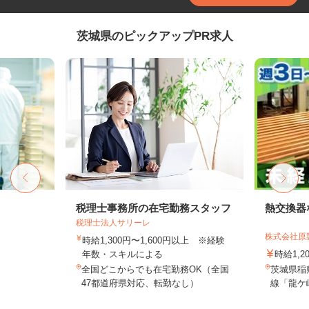
茨城県のピックアップPR求人
税理士事務所の在宅勤務スタッフ
熱交換器
税理士法人サリーレ
株式会社原
時給1,300円〜1,600円以上 ※経験
年数・スキルによる
時給1,2
全国どこからでも在宅勤務OK（全国
茨城県稲敷
47都道府県対応、転勤なし）
線「龍ケ