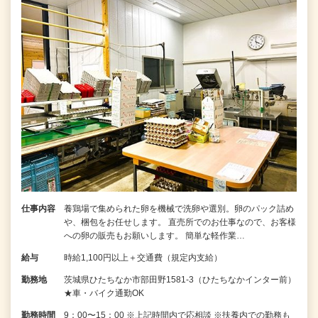
仕事内容
養鶏場で集められた卵を機械で洗卵や選別。卵のパック詰め
や、梱包をお任せします。 直売所でのお仕事なので、お客様
への卵の販売もお願いします。 簡単な軽作業…
給与
時給1,100円以上＋交通費（規定内支給）
勤務地
茨城県ひたちなか市部田野1581-3（ひたちなかインター前）
★車・バイク通勤OK
勤務時間
9：00〜15：00 ※上記時間内で応相談 ※扶養内での勤務も