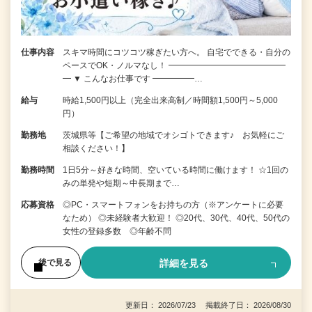
仕事内容
スキマ時間にコツコツ稼ぎたい方へ。 自宅でできる・自分の
ペースでOK・ノルマなし！ ━━━━━━━━━━━━━━
━ ▼ こんなお仕事です ━━━━━…
給与
時給1,500円以上（完全出来高制／時間額1,500円～5,000
円）
勤務地
茨城県等【ご希望の地域でオシゴトできます♪ お気軽にご
相談ください！】
勤務時間
1日5分～好きな時間、空いている時間に働けます！ ☆1回の
みの単発や短期～中長期まで…
応募資格
◎PC・スマートフォンをお持ちの方（※アンケートに必要
なため） ◎未経験者大歓迎！ ◎20代、30代、40代、50代の
女性の登録多数 ◎年齢不問
詳細を見る
後で見る
更新日： 2026/07/23 掲載終了日： 2026/08/30