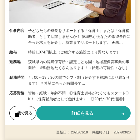
仕事内容
子どもたちの成長をサポートする「保育士」または「保育補
助者」として活躍しませんか！ 茨城県があなたの希望条件に
合った求人を紹介し、就業までサポートします。 ★未…
給与
時給1,074円以上（ご紹介する施設により異なります）
勤務地
茨城県内の認可保育所・認定こども園・地域型保育事業の事
業所 ※勤務地たくさんあります！（転勤の可能性：なし）
勤務時間
7：00～19：30の間でシフト制（紹介する施設により異なり
ます） ＊希望に合った時間帯で…
応募資格
資格・経験・年齢不問 ◎保育士資格がなくてもスタートO
K！（保育補助者として働けます） ◎20代〜70代活躍中
詳細を見る
後で見る
更新日： 2026/03/18 掲載終了日： 2027/03/26