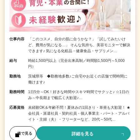
仕事内容
「このコスメ、自分の肌に合うかな？」「試してみたいけ
ど、費用が気になる…」 そんな気持ち、美容モニターで解決
できます♪ 気になる化粧品・健康食品・サプリメン…
給与
時給1,500円以上（完全出来高制／時間額1,500円～5,000
円）
勤務地
茨城県等 ◆勤務地多数♪ご自宅やお近くの店舗で間時間に
働けます♪
勤務時間
1日5分～OK！好きな時間やスキマ時間でサクッと♪ ☆1日の
み～中長期まで幅広く大歓迎♪…
応募資格
未経験OK＆年齢不問！夏休みの1回きり・単発も大歓迎！ ★
会社員・派遣社員・契約社員・個人事業主・パート・アルバ
イト・主婦（夫）・フリーターなど、20代～50代…
詳細を見る
後で見る