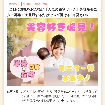
業務委託
登録制
在宅・内職
│当日に謝礼をお支払い【人気の在宅ワーク】美容系モニ
ター募集！★登録するだけでスグ働ける│単発もOK
仕事内容
おうちでお仕事ができる『美容系モニター』として活躍して
ください！ 1案件の作業時間は5分〜10分程度。空いた時間
を有効活用できるお仕事です。 ◆【いろん…