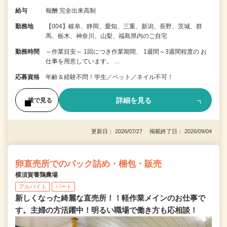
給与
報酬 完全出来高制
勤務地
【004】岐阜、静岡、愛知、三重、新潟、長野、茨城、群
馬、栃木、神奈川、山梨、福島県内のご自宅
勤務時間
～作業目安～ 1回につき作業期間、 1週間～3週間程度の お
仕事を用意しています。 …
応募資格
年齢＆経験不問！学生／ペット／ネイル不可！
詳細を見る
後で見る
更新日： 2026/07/27 掲載終了日： 2026/09/04
卵直売所でのパック詰め・梱包・販売
横須賀養鶏農場
アルバイト
パート
新しくなった綺麗な直売所！！軽作業メインのお仕事で
す。主婦の方活躍中！明るい職場で働き方も応相談！