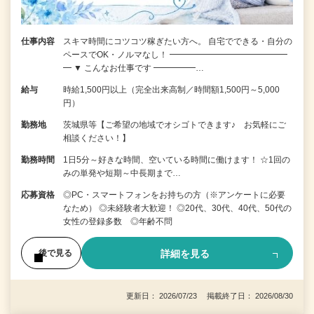
仕事内容
スキマ時間にコツコツ稼ぎたい方へ。 自宅でできる・自分の
ペースでOK・ノルマなし！ ━━━━━━━━━━━━━━
━ ▼ こんなお仕事です ━━━━━…
給与
時給1,500円以上（完全出来高制／時間額1,500円～5,000
円）
勤務地
茨城県等【ご希望の地域でオシゴトできます♪ お気軽にご
相談ください！】
勤務時間
1日5分～好きな時間、空いている時間に働けます！ ☆1回の
みの単発や短期～中長期まで…
応募資格
◎PC・スマートフォンをお持ちの方（※アンケートに必要
なため） ◎未経験者大歓迎！ ◎20代、30代、40代、50代の
女性の登録多数 ◎年齢不問
詳細を見る
後で見る
更新日： 2026/07/23 掲載終了日： 2026/08/30