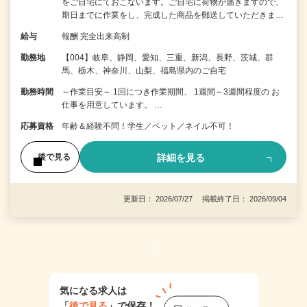
をご自宅にておこないます。ご自宅に荷物が届きますので、
期日までに作業をし、完成した商品を郵送していただきま…
給与
報酬 完全出来高制
勤務地
【004】岐阜、静岡、愛知、三重、新潟、長野、茨城、群
馬、栃木、神奈川、山梨、福島県内のご自宅
勤務時間
～作業目安～ 1回につき作業期間、 1週間～3週間程度の お
仕事を用意しています。 …
応募資格
年齢＆経験不問！学生／ペット／ネイル不可！
詳細を見る
後で見る
更新日： 2026/07/27 掲載終了日： 2026/09/04
1
気になる求人は
「
後で見る
」で保存！