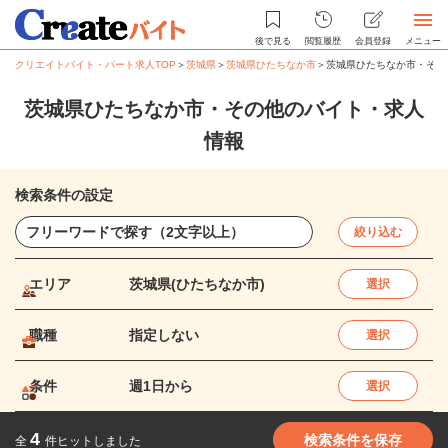
後で見る
閲覧履歴
会員登録
メニュー
クリエイトバイト・パート求人TOP
＞
茨城県
＞
茨城県ひたちなか市
＞
茨城県ひたちなか市・その
茨城県ひたちなか市・その他のバイト・求人
情報
検索条件の設定
絞り込む
エリア
茨城県(ひたちなか市)
選択
職種
指定しない
選択
条件
週1日から
選択
4
検索条件を保存
全
件ヒットしました