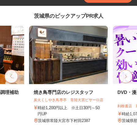
茨城県のピックアップPR求人
の調理補助
焼き鳥専門店のレジスタッフ
DVD・
炭火くしやき鳥専亭 常陸大宮ピサーロ店
利根書店 
時給1,200円以上 ※土日30円～50
円UP
時給1,0
茨城県常陸大宮市下村田2387
茨城県那