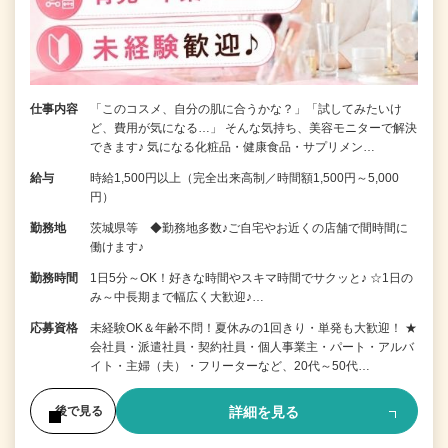
仕事内容
「このコスメ、自分の肌に合うかな？」「試してみたいけ
ど、費用が気になる…」 そんな気持ち、美容モニターで解決
できます♪ 気になる化粧品・健康食品・サプリメン…
給与
時給1,500円以上（完全出来高制／時間額1,500円～5,000
円）
勤務地
茨城県等 ◆勤務地多数♪ご自宅やお近くの店舗で間時間に
働けます♪
勤務時間
1日5分～OK！好きな時間やスキマ時間でサクッと♪ ☆1日の
み～中長期まで幅広く大歓迎♪…
応募資格
未経験OK＆年齢不問！夏休みの1回きり・単発も大歓迎！ ★
会社員・派遣社員・契約社員・個人事業主・パート・アルバ
イト・主婦（夫）・フリーターなど、20代～50代…
詳細を見る
後で見る