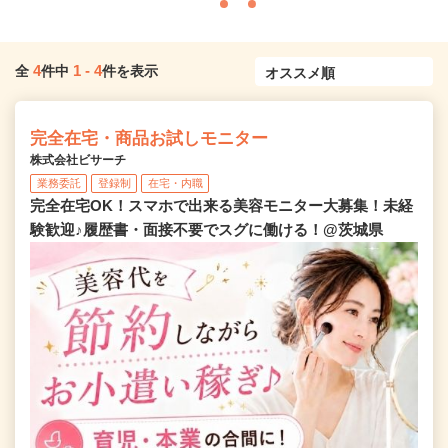
4
1
-
4
全
件中
件を表示
完全在宅・商品お試しモニター
株式会社ビサーチ
業務委託
登録制
在宅・内職
完全在宅OK！スマホで出来る美容モニター大募集！未経
験歓迎♪履歴書・面接不要でスグに働ける！@茨城県