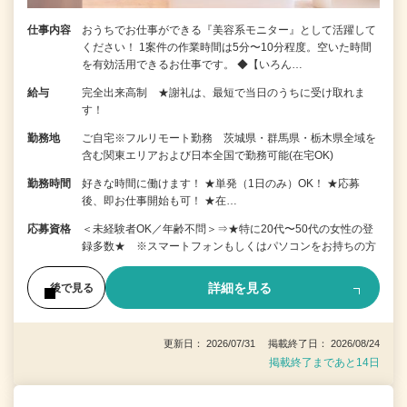
仕事内容
おうちでお仕事ができる『美容系モニター』として活躍して
ください！ 1案件の作業時間は5分〜10分程度。空いた時間
を有効活用できるお仕事です。 ◆【いろん…
給与
完全出来高制 ★謝礼は、最短で当日のうちに受け取れま
す！
勤務地
ご自宅※フルリモート勤務 茨城県・群馬県・栃木県全域を
含む関東エリアおよび日本全国で勤務可能(在宅OK)
勤務時間
好きな時間に働けます！ ★単発（1日のみ）OK！ ★応募
後、即お仕事開始も可！ ★在…
応募資格
＜未経験者OK／年齢不問＞⇒★特に20代〜50代の女性の登
録多数★ ※スマートフォンもしくはパソコンをお持ちの方
詳細を見る
後で見る
更新日： 2026/07/31 掲載終了日： 2026/08/24
掲載終了まであと14日