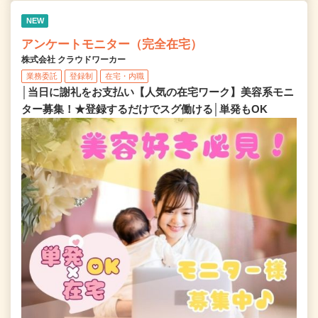
NEW
アンケートモニター（完全在宅）
株式会社 クラウドワーカー
業務委託
登録制
在宅・内職
│当日に謝礼をお支払い【人気の在宅ワーク】美容系モニ
ター募集！★登録するだけでスグ働ける│単発もOK