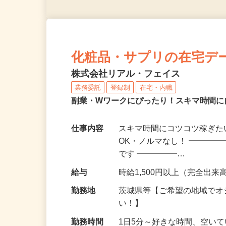
化粧品・サプリの在宅デ
株式会社リアル・フェイス
業務委託
登録制
在宅・内職
副業・Wワークにぴったり！スキマ時間に
仕事内容
スキマ時間にコツコツ稼ぎた
OK・ノルマなし！ ━━━━
です ━━━━━…
給与
時給1,500円以上（完全出来高
勤務地
茨城県等【ご希望の地域でオ