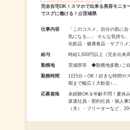
株式会社ビサーチ
業務委託
登録制
在宅・内職
完全在宅OK！スマホで出来る美容モニタ
でスグに働ける！@茨城県
仕事内容
「このコスメ、自分の肌に
気になる…」 そんな気持ち
化粧品・健康食品・サプリ
給与
時給1,500円以上（完全出来高
勤務地
茨城県等 ◆勤務地多数♪ご
勤務時間
1日5分～OK！好きな時間や
期まで幅広く大歓迎♪…
応募資格
未経験OK＆年齢不問！夏休
派遣社員・契約社員・個人
（夫）・フリーターなど、20