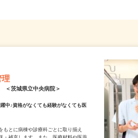
埼玉...
（JR常磐線「龍ケ崎市駅」東...
郡線「
管理
ト ＜茨城県立中央病院＞
が活躍中♪資格がなくても経験がなくても医