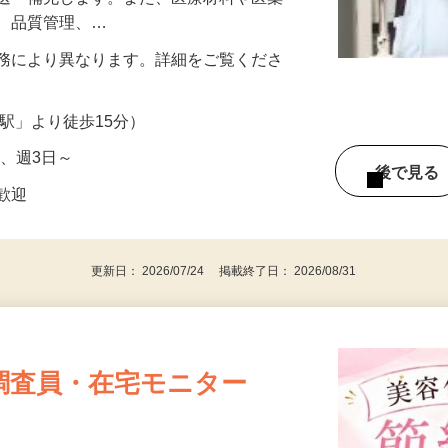
トをもとに病棟や診療科ごとに取り揃え
搬送・補充します。また、医療材料や医薬
れ、品質管理、…
円 ※勤務により異なります。詳細をご覧くださ
部駅」より徒歩15分）
間～、週3日～
後で見
者歓迎
更新日： 2026/07/24 掲載終了日： 2026/08/31
調査員・在宅モニター