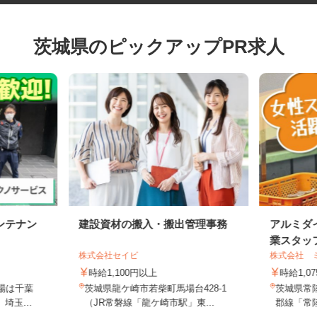
茨城県のピックアップPR求人
ンテナン
建設資材の搬入・搬出管理事務
アルミ
業スタ
株式会社セイビ
株式会社
円
時給1,100円以上
時給1,
現場は千葉
茨城県龍ケ崎市若柴町馬場台428-1
茨城県常