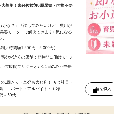
ー大募集！未経験歓迎♪履歴書・面接不要
合うかな？」「試してみたいけど、費用が
、美容モニターで解決できます♪ 気になる
メン…
制／時間額1,500円～5,000円）
自宅やお近くの店舗で間時間に働けます♪
スキマ時間でサクッと♪ ☆1日のみ～中長
みの1回きり・単発も大歓迎！ ★会社員・
事業主・パート・アルバイト・主婦
後で見
代～50代…