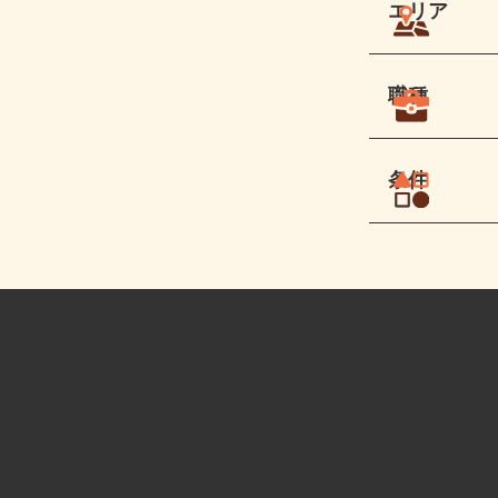
エリア
職種
条件