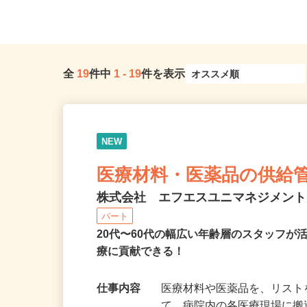
郡線「常陸太田駅」から車...
県、東京23区、神奈川県、
全
19
件中
1
-
19
件を表示
NEW
医療材料・医薬品の供給
株式会社 エフエスユニマネジメン
パート
20代〜60代の幅広い年齢層のスタッフ
療に貢献できる！