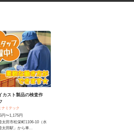
ダイカスト製品の検査作
マンション・ビルのメンテナン
ッフ
ス検査作業員
 ミナミテック
光テクノサービス合同会社
075円〜1,175円
日給10,000円～40,000円
陸太田市松栄町1106‐10（水
千葉県柏市布施2193／現場は千葉