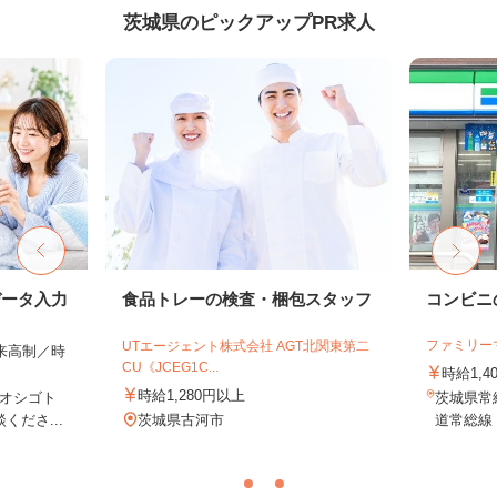
茨城県のピックアップPR求人
データ入力
食品トレーの検査・梱包スタッフ
コンビニ
ファミリー
UTエージェント株式会社 AGT北関東第二
出来高制／時
CU《JCEG1C...
時給1,4
時給1,280円以上
オシゴト
茨城県常総
くださ...
茨城県古河市
道常総線「