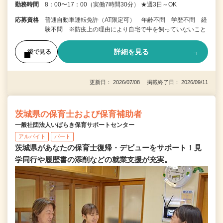
勤務時間
8：00〜17：00（実働7時間30分） ★週3日～OK
応募資格
普通自動車運転免許（AT限定可） 年齢不問 学歴不問 経
験不問 ※防疫上の理由により⾃宅で⽜を飼っていないこと
詳細を見る
後で見る
更新日： 2026/07/08 掲載終了日： 2026/09/11
茨城県の保育士および保育補助者
一般社団法人いばらき保育サポートセンター
アルバイト
パート
茨城県があなたの保育士復帰・デビューをサポート！見
学同行や履歴書の添削などの就業支援が充実。