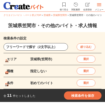
後で見る
閲覧履歴
会員登録
メニュー
クリエイトバイト・パート求人TOP
＞
茨城県
＞
茨城県笠間市
＞
茨城県笠間市・その他のバイト・
茨城県笠間市・その他のバイト・求人情報
検索条件の設定
絞り込む
エリア
茨城県(笠間市)
選択
職種
指定しない
選択
条件
初めてのバイト
選択
11
検索条件を保存
全
件ヒットしました