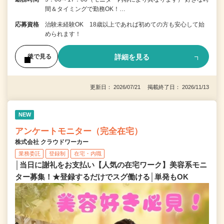
間＆タイミングで勤務OK！…
応募資格
治験未経験OK 18歳以上であれば初めての方も安心して始
められます！
詳細を見る
後で見る
更新日： 2026/07/21 掲載終了日： 2026/11/13
NEW
アンケートモニター（完全在宅）
株式会社 クラウドワーカー
業務委託
登録制
在宅・内職
│当日に謝礼をお支払い【人気の在宅ワーク】美容系モニ
ター募集！★登録するだけでスグ働ける│単発もOK