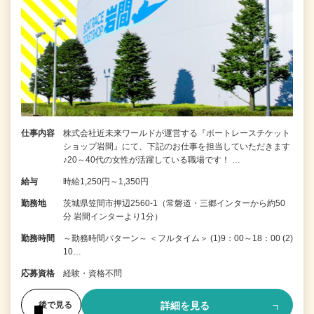
仕事内容
株式会社近未来ワールドが運営する『ボートレースチケット
ショップ岩間』にて、下記のお仕事を担当していただきます
♪20～40代の女性が活躍している職場です！ …
給与
時給1,250円～1,350円
勤務地
茨城県笠間市押辺2560-1（常磐道・三郷インターから約50
分 岩間インターより1分）
勤務時間
～勤務時間パターン～ ＜フルタイム＞ (1)9：00～18：00 (2)
10…
応募資格
経験・資格不問
詳細を見る
後で見る