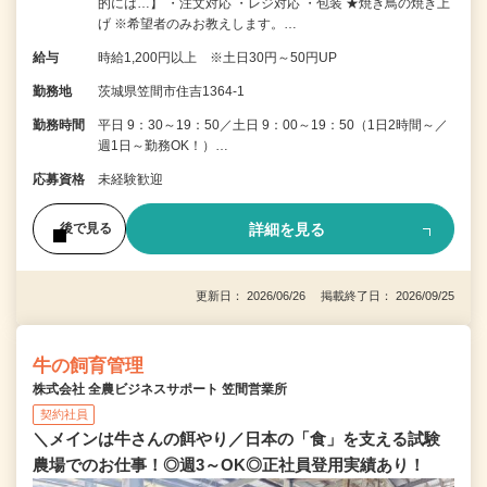
的には…】 ・注文対応 ・レジ対応 ・包装 ★焼き鳥の焼き上
げ ※希望者のみお教えします。…
給与
時給1,200円以上 ※土日30円～50円UP
勤務地
茨城県笠間市住吉1364-1
勤務時間
平日 9：30～19：50／土日 9：00～19：50（1日2時間～／
週1日～勤務OK！）…
応募資格
未経験歓迎
詳細を見る
後で見る
更新日： 2026/06/26 掲載終了日： 2026/09/25
牛の飼育管理
株式会社 全農ビジネスサポート 笠間営業所
契約社員
＼メインは牛さんの餌やり／日本の「食」を支える試験
農場でのお仕事！◎週3～OK◎正社員登用実績あり！