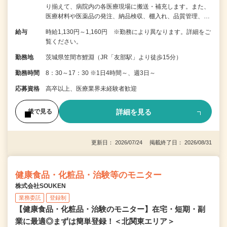
り揃えて、病院内の各医療現場に搬送・補充します。また、
医療材料や医薬品の発注、納品検収、棚入れ、品質管理、…
給与
時給1,130円～1,160円 ※勤務により異なります。詳細をご
覧ください。
勤務地
茨城県笠間市鯉淵（JR「友部駅」より徒歩15分）
勤務時間
8：30～17：30 ※1日4時間～、週3日～
応募資格
高卒以上、医療業界未経験者歓迎
詳細を見る
後で見る
更新日： 2026/07/24 掲載終了日： 2026/08/31
健康食品・化粧品・治験等のモニター
株式会社SOUKEN
業務委託
登録制
【健康食品・化粧品・治験のモニター】在宅・短期・副
業に最適◎まずは簡単登録！＜北関東エリア＞