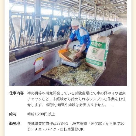
仕事内容
牛の餌等を研究開発している試験農場にて牛の餌やりや健康
チェックなど、未経験から始められるシンプルな作業をお任
せします。 特別な知識や経験は必要ありません。 …
給与
時給1,200円以上
勤務地
茨城県笠間市押辺2734-1（JR常磐線「岩間駅」から⾞で10
分）★車・バイク・自転車通勤OK