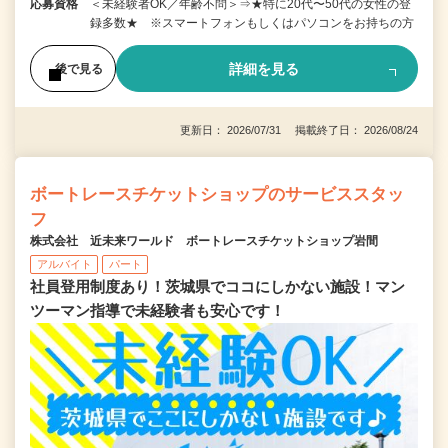
応募資格
＜未経験者OK／年齢不問＞⇒★特に20代〜50代の女性の登
録多数★ ※スマートフォンもしくはパソコンをお持ちの方
詳細を見る
後で見る
更新日： 2026/07/31 掲載終了日： 2026/08/24
ボートレースチケットショップのサービススタッ
フ
株式会社 近未来ワールド ボートレースチケットショップ岩間
アルバイト
パート
社員登用制度あり！茨城県でココにしかない施設！マン
ツーマン指導で未経験者も安心です！