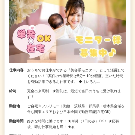
仕事内容
おうちでお仕事ができる『美容系モニター』として活躍して
ください！ 1案件の作業時間は5分〜10分程度。空いた時間
を有効活用できるお仕事です。 ◆【いろん…
給与
完全出来高制 ★謝礼は、最短で当日のうちに受け取れま
す！
勤務地
ご自宅※フルリモート勤務 茨城県・群馬県・栃木県全域を
含む関東エリアおよび日本全国で勤務可能(在宅OK)
勤務時間
好きな時間に働けます！ ★単発（1日のみ）OK！ ★応募
後、即お仕事開始も可！ ★在…