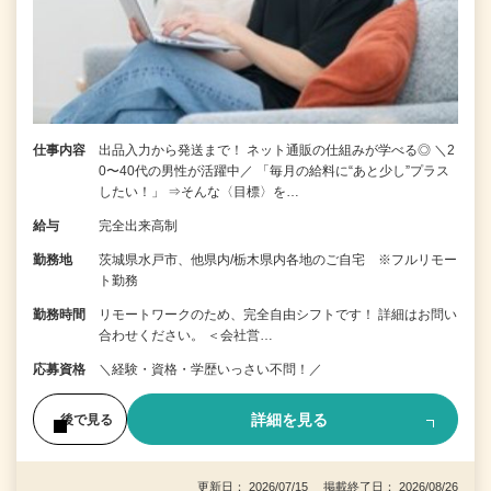
仕事内容
出品入力から発送まで！ ネット通販の仕組みが学べる◎ ＼2
0〜40代の男性が活躍中／ 「毎月の給料に“あと少し”プラス
したい！」 ⇒そんな〈目標〉を…
給与
完全出来高制
勤務地
茨城県水戸市、他県内/栃木県内各地のご自宅 ※フルリモー
ト勤務
勤務時間
リモートワークのため、完全自由シフトです！ 詳細はお問い
合わせください。 ＜会社営…
応募資格
＼経験・資格・学歴いっさい不問！／
詳細を見る
後で見る
更新日： 2026/07/15 掲載終了日： 2026/08/26