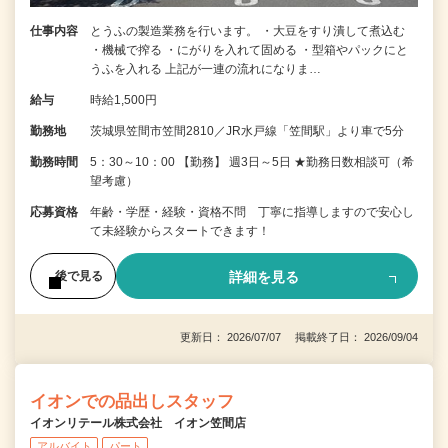
仕事内容
とうふの製造業務を行います。 ・大豆をすり潰して煮込む
・機械で搾る ・にがりを入れて固める ・型箱やパックにと
うふを入れる 上記が一連の流れになりま…
給与
時給1,500円
勤務地
茨城県笠間市笠間2810／JR水戸線「笠間駅」より車で5分
勤務時間
5：30～10：00 【勤務】 週3日～5日 ★勤務日数相談可（希
望考慮）
応募資格
年齢・学歴・経験・資格不問 丁寧に指導しますので安心し
て未経験からスタートできます！
詳細を見る
後で見る
更新日： 2026/07/07 掲載終了日： 2026/09/04
イオンでの品出しスタッフ
イオンリテール株式会社 イオン笠間店
アルバイト
パート