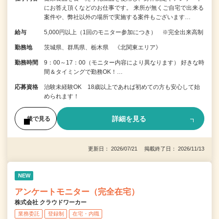
にお答え頂くなどのお仕事です。 来所が無くご自宅で出来る
案件や、弊社以外の場所で実施する案件もございます…
給与
5,000円以上（1回のモニター参加につき） ※完全出来高制
勤務地
茨城県、群馬県、栃木県 《北関東エリア》
勤務時間
9：00～17：00（モニター内容により異なります） 好きな時
間＆タイミングで勤務OK！…
応募資格
治験未経験OK 18歳以上であれば初めての方も安心して始
められます！
詳細を見る
後で見る
更新日： 2026/07/21 掲載終了日： 2026/11/13
NEW
アンケートモニター（完全在宅）
株式会社 クラウドワーカー
業務委託
登録制
在宅・内職