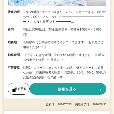
仕事内容
スキマ時間にコツコツ稼ぎたい方へ。 自宅でできる・自分の
ペースでOK・ノルマなし！ ━━━━━━━━━━━━━━
━ ▼ こんなお仕事です ━━━━━…
給与
時給1,500円以上（完全出来高制／時間額1,500円～5,000
円）
勤務地
茨城県等【ご希望の地域でオシゴトできます♪ お気軽にご
相談ください！】
勤務時間
1日5分～好きな時間、空いている時間に働けます！ ☆1回の
みの単発や短期～中長期まで…
応募資格
◎PC・スマートフォンをお持ちの方（※アンケートに必要
なため） ◎未経験者大歓迎！ ◎20代、30代、40代、50代の
女性の登録多数 ◎年齢不問
詳細を見る
後で見る
更新日： 2026/07/23 掲載終了日： 2026/08/30