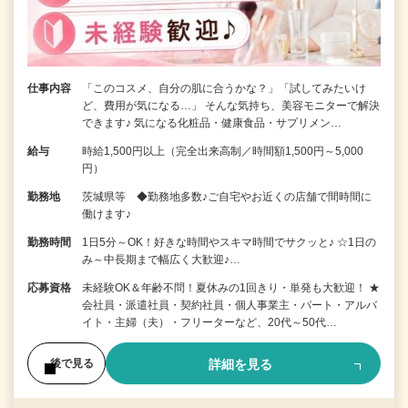
仕事内容
「このコスメ、自分の肌に合うかな？」「試してみたいけ
ど、費用が気になる…」 そんな気持ち、美容モニターで解決
できます♪ 気になる化粧品・健康食品・サプリメン…
給与
時給1,500円以上（完全出来高制／時間額1,500円～5,000
円）
勤務地
茨城県等 ◆勤務地多数♪ご自宅やお近くの店舗で間時間に
働けます♪
勤務時間
1日5分～OK！好きな時間やスキマ時間でサクッと♪ ☆1日の
み～中長期まで幅広く大歓迎♪…
応募資格
未経験OK＆年齢不問！夏休みの1回きり・単発も大歓迎！ ★
会社員・派遣社員・契約社員・個人事業主・パート・アルバ
イト・主婦（夫）・フリーターなど、20代～50代…
詳細を見る
後で見る