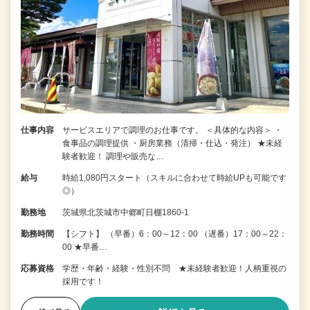
仕事内容
サービスエリアで調理のお仕事です。 ＜具体的な内容＞ ・
食事品の調理提供 ・厨房業務（清掃・仕込・発注） ★未経
験者歓迎！ 調理や販売な…
給与
時給1,080円スタート（スキルに合わせて時給UPも可能です
◎）
勤務地
茨城県北茨城市中郷町日棚1860-1
勤務時間
【シフト】 （早番）6：00～12：00 （遅番）17：00～22：
00 ★早番…
応募資格
学歴・年齢・経験・性別不問 ★未経験者歓迎！人柄重視の
採用です！