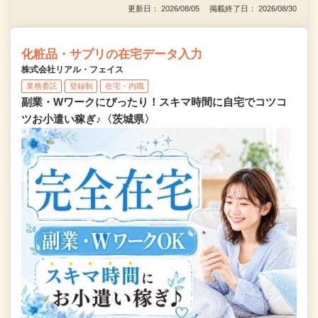
更新日： 2026/08/05 掲載終了日： 2026/08/30
化粧品・サプリの在宅データ入力
株式会社リアル・フェイス
業務委託
登録制
在宅・内職
副業・Wワークにぴったり！スキマ時間に自宅でコツコ
ツお小遣い稼ぎ♪〈茨城県〉