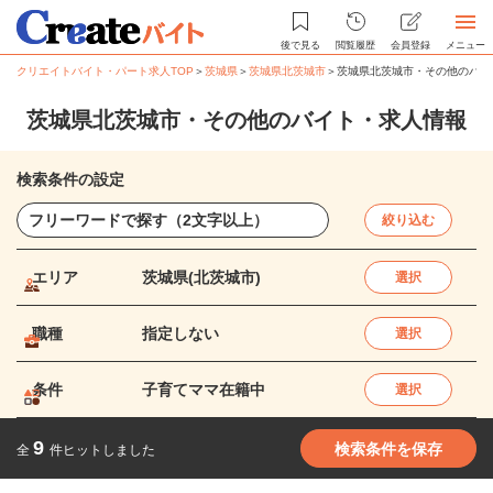
後で見る
閲覧履歴
会員登録
メニュー
クリエイトバイト・パート求人TOP
＞
茨城県
＞
茨城県北茨城市
＞
茨城県北茨城市・その他のバイ
茨城県北茨城市・その他のバイト・求人情報
検索条件の設定
絞り込む
エリア
茨城県(北茨城市)
選択
職種
指定しない
選択
条件
子育てママ在籍中
選択
9
検索条件を保存
全
件ヒットしました