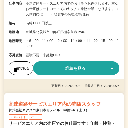
仕事内容
高速道路サービスエリア内でのお仕事をお任せします。主な
お仕事はフードコートでのキッチン業務全般になります。 ＜
具体的には……＞ ◎食事の調理 ◎調理補…
給与
時給1,080円以上
勤務地
茨城県北茨城市中郷町日棚字宝壺1540
勤務時間
・6：00～11：00 ・9：00～14：00 ・11：00～15：00 ・1
6：0…
応募資格
経験不要！未経験OK！
詳細を見る
後で見る
更新日： 2026/07/22 掲載終了日： 2026/09/25
高速道路サービスエリア内の売店スタッフ
株式会社ネクスコ東日本リテイル 中郷SA（上り）
アルバイト
パート
サービスエリア内の売店でのお仕事です！年齢・性別・