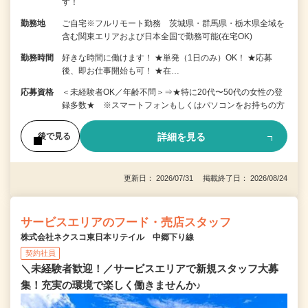
す！
勤務地
ご自宅※フルリモート勤務 茨城県・群馬県・栃木県全域を
含む関東エリアおよび日本全国で勤務可能(在宅OK)
勤務時間
好きな時間に働けます！ ★単発（1日のみ）OK！ ★応募
後、即お仕事開始も可！ ★在…
応募資格
＜未経験者OK／年齢不問＞⇒★特に20代〜50代の女性の登
録多数★ ※スマートフォンもしくはパソコンをお持ちの方
詳細を見る
後で見る
更新日： 2026/07/31 掲載終了日： 2026/08/24
サービスエリアのフード・売店スタッフ
株式会社ネクスコ東日本リテイル 中郷下り線
契約社員
＼未経験者歓迎！／サービスエリアで新規スタッフ大募
集！充実の環境で楽しく働きませんか♪