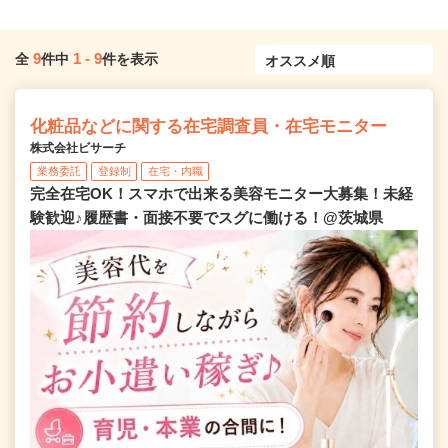
9
1
-
9
全
件中
件を表示
化粧品などに関する在宅調査員・在宅モニター
株式会社ビサーチ
業務委託
登録制
在宅・内職
完全在宅OK！スマホで出来る美容モニター大募集！未経
験歓迎♪履歴書・面接不要でスグに働ける！@茨城県