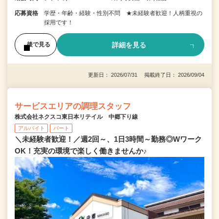
応募資格
学歴・年齢・経験・性別不問 ★未経験者歓迎！人柄重視の
採用です！
詳細を見る
後で見る
更新日： 2026/07/31 掲載終了日： 2026/09/04
サービスエリアの調理スタッフ
株式会社ネクスコ東日本リテイル 中郷下り線
アルバイト
パート
＼未経験者歓迎！／週2回～、1日3時間～勤務◎Wワーク
OK！充実の環境で楽しく働きませんか♪