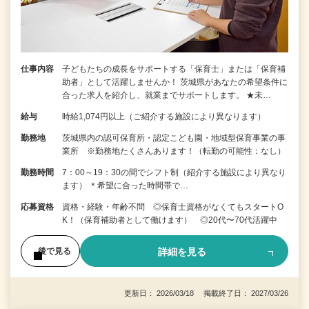
仕事内容
子どもたちの成長をサポートする「保育士」または「保育補
助者」として活躍しませんか！ 茨城県があなたの希望条件に
合った求人を紹介し、就業までサポートします。 ★未…
給与
時給1,074円以上（ご紹介する施設により異なります）
勤務地
茨城県内の認可保育所・認定こども園・地域型保育事業の事
業所 ※勤務地たくさんあります！（転勤の可能性：なし）
勤務時間
7：00～19：30の間でシフト制（紹介する施設により異なり
ます） ＊希望に合った時間帯で…
応募資格
資格・経験・年齢不問 ◎保育士資格がなくてもスタートO
K！（保育補助者として働けます） ◎20代〜70代活躍中
詳細を見る
後で見る
更新日： 2026/03/18 掲載終了日： 2027/03/26