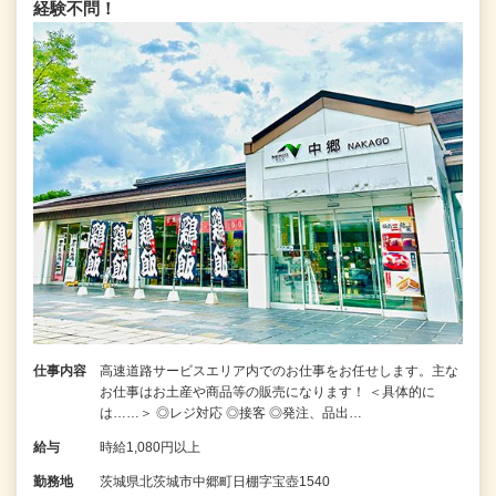
経験不問！
仕事内容
高速道路サービスエリア内でのお仕事をお任せします。主な
お仕事はお土産や商品等の販売になります！ ＜具体的に
は……＞ ◎レジ対応 ◎接客 ◎発注、品出…
給与
時給1,080円以上
勤務地
茨城県北茨城市中郷町日棚字宝壺1540