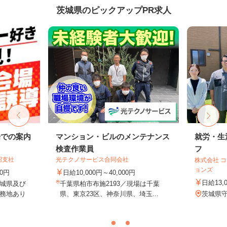
茨城県のピックアップPR求人
場での案内
マンション・ビルのメンテナンス
就労・生
検査作業員
フ
沼支社
光テクノサービス合同会社
株式会社 
ョンズ
00円
日給10,000円～40,000円
日給13,
城県及び
千葉県柏市布施2193／現場は千葉
務地あり
県、東京23区、神奈川県、埼玉...
茨城県守