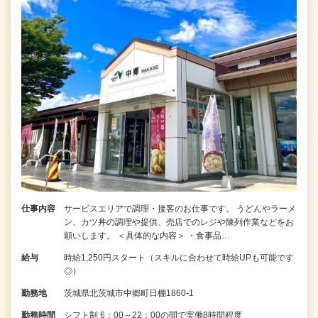
仕事内容
サービスエリアで調理・接客のお仕事です。 うどんやラーメ
ン、カツ丼の調理や提供、売店でのレジや陳列作業などをお
願いします。 ＜具体的な内容＞ ・食事品…
給与
時給1,250円スタート（スキルに合わせて時給UPも可能です
◎）
勤務地
茨城県北茨城市中郷町日棚1860-1
勤務時間
シフト制 6：00～22：00の間で実働8時間程度