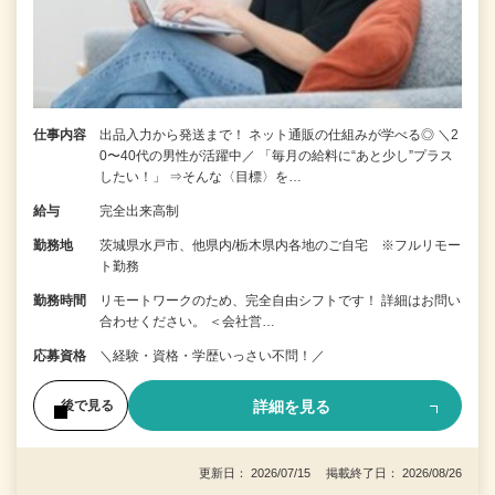
仕事内容
出品入力から発送まで！ ネット通販の仕組みが学べる◎ ＼2
0〜40代の男性が活躍中／ 「毎月の給料に“あと少し”プラス
したい！」 ⇒そんな〈目標〉を…
給与
完全出来高制
勤務地
茨城県水戸市、他県内/栃木県内各地のご自宅 ※フルリモー
ト勤務
勤務時間
リモートワークのため、完全自由シフトです！ 詳細はお問い
合わせください。 ＜会社営…
応募資格
＼経験・資格・学歴いっさい不問！／
詳細を見る
後で見る
更新日： 2026/07/15 掲載終了日： 2026/08/26