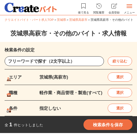
後で見る
閲覧履歴
会員登録
メニュー
クリエイトバイト・パート求人TOP
＞
茨城県
＞
茨城県高萩市
＞
茨城県高萩市・その他のバイト・
茨城県高萩市・その他のバイト・求人情報
検索条件の設定
絞り込む
エリア
茨城県(高萩市)
選択
職種
軽作業・商品管理・製造(すべて)
選択
条件
指定しない
選択
1
検索条件を保存
全
件ヒットしました