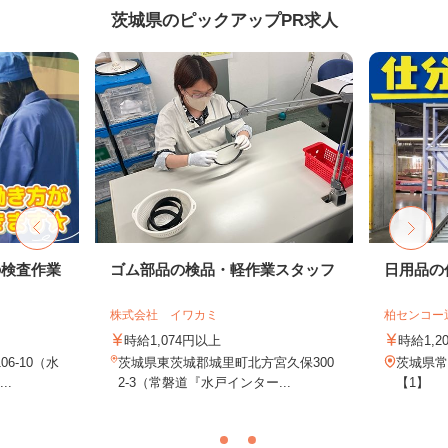
茨城県のピックアップPR求人
の検査作業
ゴム部品の検品・軽作業スタッフ
日用品の
株式会社 イワカミ
柏センコー
時給1,074円以上
時給1,2
6‐10（水
茨城県東茨城郡城里町北方宮久保300
茨城県常
..
2-3（常磐道『水戸インター...
【1】