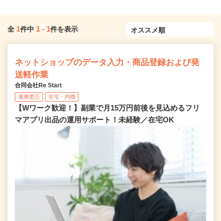
1
1
-
1
全
件中
件を表示
ネットショップのデータ入力・商品登録および発
送軽作業
合同会社Re Start
業務委託
在宅・内職
【Wワーク歓迎！】副業で月15万円前後を見込めるフリ
マアプリ出品の運用サポート！未経験／在宅OK