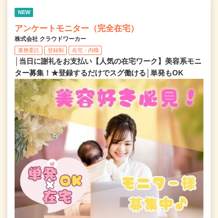
NEW
アンケートモニター（完全在宅）
株式会社 クラウドワーカー
業務委託
登録制
在宅・内職
│当日に謝礼をお支払い【人気の在宅ワーク】美容系モニ
ター募集！★登録するだけでスグ働ける│単発もOK