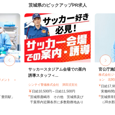
茨城県のピックアップPR求人
サッカースタジアム会場での案内
官公庁施
株式会社ジ
誘導スタッフ＜...
ョン 北関
ジメント ＜
シンテイ警備株式会社 津田沼支社
日給17,
日給10,500円～日給11,500円
実働時間に
「豊田駅」
茨城県鹿嶋市 その他 茨城県及び
茨城県常
千葉県内近隣各所に多数勤務地あり
（JR水郡