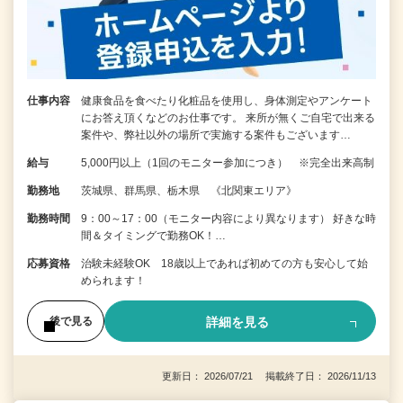
仕事内容
健康食品を食べたり化粧品を使用し、身体測定やアンケート
にお答え頂くなどのお仕事です。 来所が無くご自宅で出来る
案件や、弊社以外の場所で実施する案件もございます…
給与
5,000円以上（1回のモニター参加につき） ※完全出来高制
勤務地
茨城県、群馬県、栃木県 《北関東エリア》
勤務時間
9：00～17：00（モニター内容により異なります） 好きな時
間＆タイミングで勤務OK！…
応募資格
治験未経験OK 18歳以上であれば初めての方も安心して始
められます！
詳細を見る
後で見る
更新日： 2026/07/21 掲載終了日： 2026/11/13