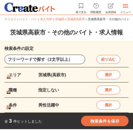
後で見る
閲覧履歴
会員登録
メニュー
クリエイトバイト・パート求人TOP
＞
茨城県
＞
茨城県高萩市
＞
茨城県高萩市・その他のバイト・
茨城県高萩市・その他のバイト・求人情報
検索条件の設定
絞り込む
エリア
茨城県(高萩市)
選択
職種
指定しない
選択
条件
男性活躍中
選択
3
検索条件を保存
全
件ヒットしました