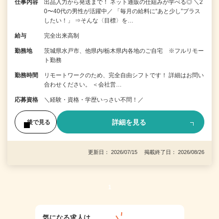
仕事内容
出品入力から発送まで！ ネット通販の仕組みが学べる◎ ＼2
0〜40代の男性が活躍中／ 「毎月の給料に“あと少し”プラス
したい！」 ⇒そんな〈目標〉を…
給与
完全出来高制
勤務地
茨城県水戸市、他県内/栃木県内各地のご自宅 ※フルリモー
ト勤務
勤務時間
リモートワークのため、完全自由シフトです！ 詳細はお問い
合わせください。 ＜会社営…
応募資格
＼経験・資格・学歴いっさい不問！／
詳細を見る
後で見る
更新日： 2026/07/15 掲載終了日： 2026/08/26
1
気になる求人は