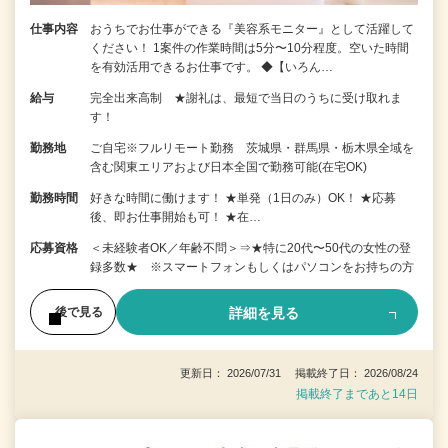
仕事内容
おうちでお仕事ができる『美容系モニター』として活躍して
ください！ 1案件の作業時間は5分〜10分程度。空いた時間
を有効活用できるお仕事です。 ◆【いろん…
給与
完全出来高制 ★謝礼は、最短で当日のうちに受け取れま
す！
勤務地
ご自宅※フルリモート勤務 茨城県・群馬県・栃木県全域を
含む関東エリアおよび日本全国で勤務可能(在宅OK)
勤務時間
好きな時間に働けます！ ★単発（1日のみ）OK！ ★応募
後、即お仕事開始も可！ ★在…
応募資格
＜未経験者OK／年齢不問＞⇒★特に20代〜50代の女性の登
録多数★ ※スマートフォンもしくはパソコンをお持ちの方
詳細を見る
後で見る
更新日： 2026/07/31 掲載終了日： 2026/08/24
掲載終了まであと14日