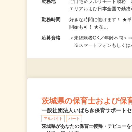
給与
完全出来高制 ★謝礼は、
勤務地
ご自宅※フルリモート勤務
エリアおよび日本全国で勤務可
勤務時間
好きな時間に働けます！ ★
開始も可！ ★在…
応募資格
＜未経験者OK／年齢不問＞
※スマートフォンもしくは
茨城県の保育士および保
一般社団法人いばらき保育サポート