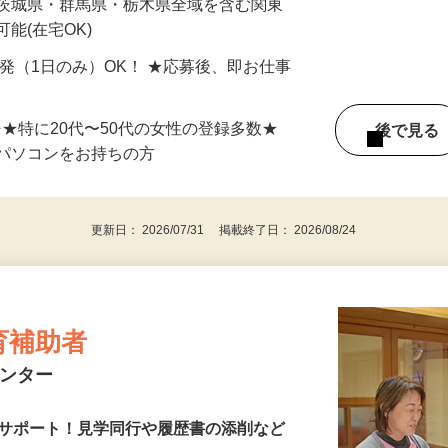
最短で当日のうちに受け取れます！
 茨城県・群馬県・栃木県全域を含む関東
能(在宅OK)
単発（1日のみ）OK！ ★応募後、即お仕事
⇒★特に20代〜50代の女性の登録多数★
後で見
パソコンをお持ちの方
更新日： 2026/07/31 掲載終了日： 2026/08/24
育補助者
センター