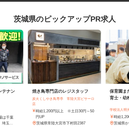
茨城県のピックアップPR求人
ンテナン
焼き鳥専門店のレジスタッフ
保育園
育士・
炭火くしやき鳥専亭 常陸大宮ピサーロ
店
学校法人
円
時給1,200円以上 ※土日30円～50
円UP
時給1
現場は千葉