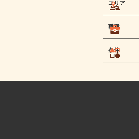
エリア
職種
条件