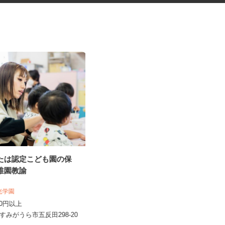
または認定こども園の保
マンション・ビルのメンテナン
幼稚園教諭
ス検査作業員
光テクノサービス合同会社
明光学園
日給10,000円～40,000円
,200円以上
千葉県柏市布施2193／現場は千葉