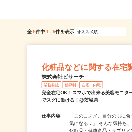
茨城県かすみがうら市五反田298-20
県、東京23区、神奈川県、
全
5
件中
1
-
5
件を表示
化粧品などに関する在宅
株式会社ビサーチ
業務委託
登録制
在宅・内職
完全在宅OK！スマホで出来る美容モニタ
でスグに働ける！@茨城県
仕事内容
「このコスメ、自分の肌に
気になる…」 そんな気持ち