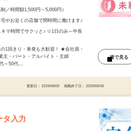
メン…
制／時間額1,500円～5,000円）
自宅やお近くの店舗で間時間に働けます♪
スキマ時間でサクッと♪ ☆1日のみ～中長
みの1回きり・単発も大歓迎！ ★会社員・
事業主・パート・アルバイト・主婦
後で見
代～50代…
更新日： 2026/08/05 掲載終了日： 2026/08/30
ータ入力