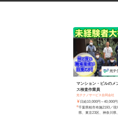
保育園または認定こども園の保
マンション・ビルのメ
育士・幼稚園教諭
ス検査作業員
光テクノサービス合同会社
学校法人明光学園
日給10,000円～40,000
時給1,200円以上
千葉県柏市布施2193／