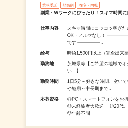
株式会社リアル・フェイス
業務委託
登録制
在宅・内職
副業・Wワークにぴったり！スキマ時間に
仕事内容
スキマ時間にコツコツ稼ぎた
OK・ノルマなし！ ━━━━
です ━━━━━…
給与
時給1,500円以上（完全出来高
勤務地
茨城県等【ご希望の地域でオ
い！】
勤務時間
1日5分～好きな時間、空い
や短期～中長期まで…
応募資格
◎PC・スマートフォンをお
◎未経験者大歓迎！ ◎20代
◎年齢不問