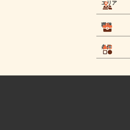
エリア
職種
条件