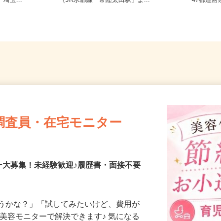
現場は千葉
茨城県常陸太田市白羽町朝日向1715
全国ど
埼玉...
（JR水郡線「常陸太田駅」よ...
47都
調査員・在宅モニター
ー大募集！未経験歓迎♪履歴書・面接不要
合うかな？」「試してみたいけど、費用が