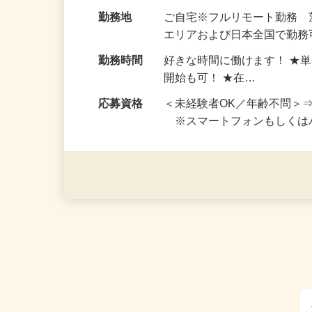
お仕事です。 ◆【いろん…
給与
完全出来高制 ★謝礼は、
勤務地
ご自宅※フルリモート勤務
エリアおよび日本全国で勤務可
勤務時間
好きな時間に働けます！ ★
開始も可！ ★在…
応募資格
＜未経験者OK／年齢不問＞
※スマートフォンもしくは