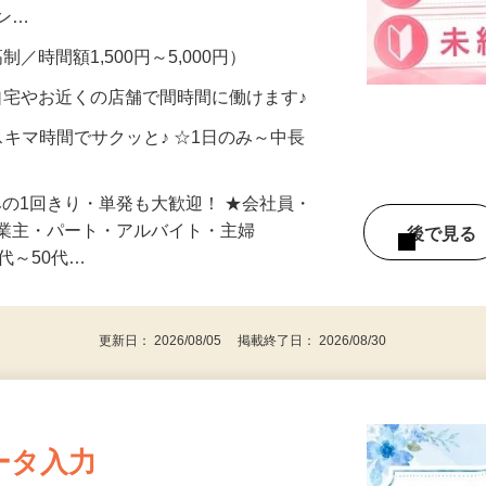
、美容モニターで解決できます♪ 気になる
メン…
制／時間額1,500円～5,000円）
自宅やお近くの店舗で間時間に働けます♪
スキマ時間でサクッと♪ ☆1日のみ～中長
みの1回きり・単発も大歓迎！ ★会社員・
事業主・パート・アルバイト・主婦
後で見
代～50代…
更新日： 2026/08/05 掲載終了日： 2026/08/30