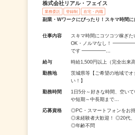
化粧品・サプリの在宅デ
株式会社リアル・フェイス
業務委託
登録制
在宅・内職
副業・Wワークにぴったり！スキマ時間に
仕事内容
スキマ時間にコツコツ稼ぎた
OK・ノルマなし！ ━━━━
です ━━━━━…
給与
時給1,500円以上（完全出来高
勤務地
茨城県等【ご希望の地域でオ
い！】
勤務時間
1日5分～好きな時間、空い
や短期～中長期まで…
応募資格
◎PC・スマートフォンをお
◎未経験者大歓迎！ ◎20代