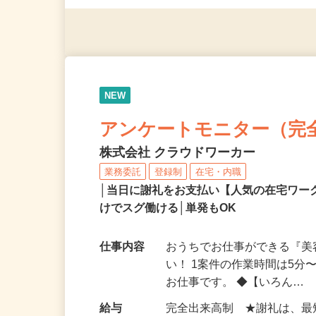
◎年齢不問
NEW
アンケートモニター（完
株式会社 クラウドワーカー
業務委託
登録制
在宅・内職
│当日に謝礼をお支払い【人気の在宅ワ
けでスグ働ける│単発もOK
仕事内容
おうちでお仕事ができる『
い！ 1案件の作業時間は5