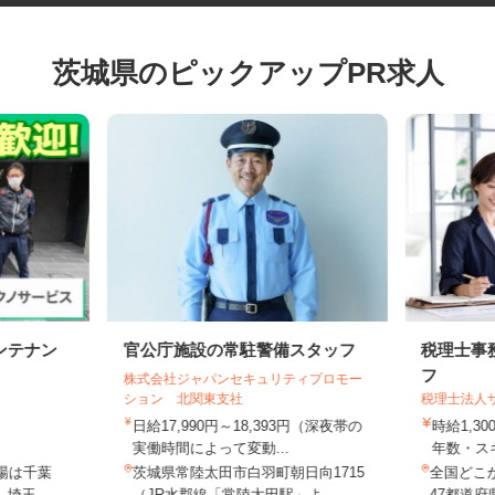
茨城県のピックアップPR求人
ンテナン
官公庁施設の常駐警備スタッフ
税理士
フ
株式会社ジャパンセキュリティプロモー
ション 北関東支社
税理士法
日給17,990円～18,393円（深夜帯の
時給1,
円
実働時間によって変動...
年数・