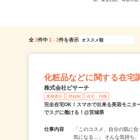
全国どこからでも在宅勤務OK（全国
千葉県柏市布施2193／
47都道府県対応、転勤なし）
県、東京23区、神奈川県、
全
3
件中
1
-
3
件を表示
化粧品などに関する在宅
株式会社ビサーチ
業務委託
登録制
在宅・内職
完全在宅OK！スマホで出来る美容モニタ
でスグに働ける！@茨城県
仕事内容
「このコスメ、自分の肌に