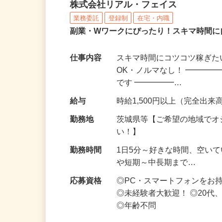
化粧品・サプリの在宅デ
株式会社リアル・フェイス
業務委託
登録制
在宅・内職
副業・Wワークにぴったり！スキマ時間に
仕事内容
スキマ時間にコツコツ稼ぎた
OK・ノルマなし！ ━━━━
です ━━━━━…
給与
時給1,500円以上（完全出来高
勤務地
茨城県等【ご希望の地域でオ
い！】
勤務時間
1日5分～好きな時間、空い
や短期～中長期まで…
応募資格
◎PC・スマートフォンをお
◎未経験者大歓迎！ ◎20代