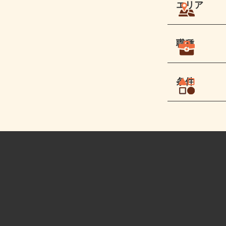
エリア
職種
条件