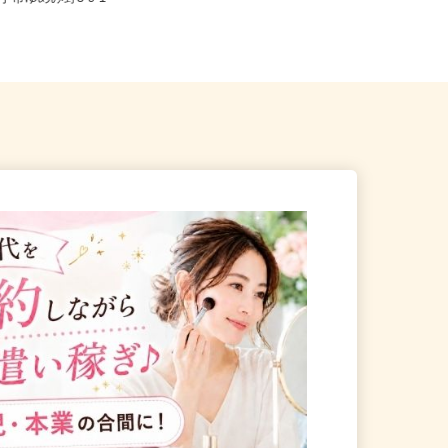
取手市ゆめみ野3-9-1
茨城県かすみがうら市五反田298-20