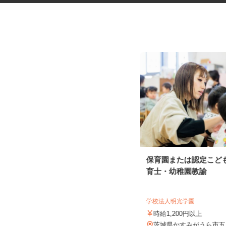
レンタル用家電製品の清掃・修
保育園または認定こど
理スタッフ
育士・幼稚園教諭
株式会社 ケイソウデポ
学校法人明光学園
時給1,200円以上
時給1,200円以上