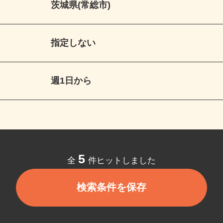
茨城県(常総市)
指定しない
週1日から
5
全
件ヒットしました
検索条件を保存