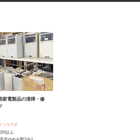
ル用家電製品の清掃・修
保育園または認定こども園の保
ッフ
育士・幼稚園教諭
 ケイソウデポ
学校法人明光学園
,200円以上
時給1,200円以上