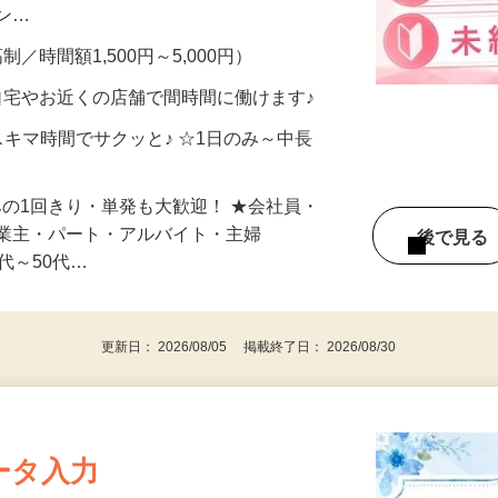
、美容モニターで解決できます♪ 気になる
メン…
制／時間額1,500円～5,000円）
自宅やお近くの店舗で間時間に働けます♪
スキマ時間でサクッと♪ ☆1日のみ～中長
みの1回きり・単発も大歓迎！ ★会社員・
事業主・パート・アルバイト・主婦
後で見
代～50代…
更新日： 2026/08/05 掲載終了日： 2026/08/30