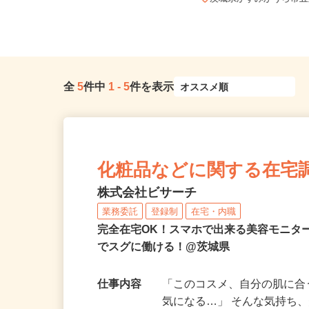
茨城県取手市ゆめみ野3-9-1
茨城県かすみがうら市五反
全
5
件中
1
-
5
件を表示
化粧品などに関する在宅
株式会社ビサーチ
業務委託
登録制
在宅・内職
完全在宅OK！スマホで出来る美容モニタ
でスグに働ける！@茨城県
仕事内容
「このコスメ、自分の肌に