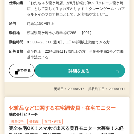
仕事内容
「おたちゅう龍ケ崎店」が8月移転に伴い「iクレーン龍ケ崎
店」として新しく生まれ変わります！ クレーンゲーム・カプ
セルトイのフロア担当として、お客様の“楽しい”…
給与
時給1,150円以上
勤務地
茨城県龍ケ崎市小通幸谷町288 【001】
勤務時間
9：00～23：00 週3日、1日4時間以上勤務できる方
応募資格
高卒以上 22時以降は18歳以上の方 ※例外事由2号／労働
基準法による
詳細を見る
後で見る
更新日： 2026/06/17 掲載終了日： 2026/09/11
化粧品などに関する在宅調査員・在宅モニター
株式会社ビサーチ
業務委託
登録制
在宅・内職
完全在宅OK！スマホで出来る美容モニター大募集！未経