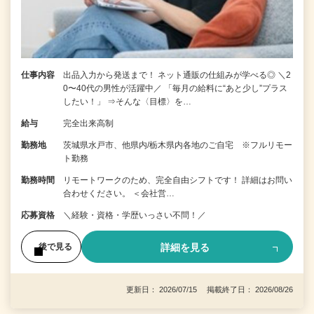
仕事内容
出品入力から発送まで！ ネット通販の仕組みが学べる◎ ＼2
0〜40代の男性が活躍中／ 「毎月の給料に“あと少し”プラス
したい！」 ⇒そんな〈目標〉を…
給与
完全出来高制
勤務地
茨城県水戸市、他県内/栃木県内各地のご自宅 ※フルリモー
ト勤務
勤務時間
リモートワークのため、完全自由シフトです！ 詳細はお問い
合わせください。 ＜会社営…
応募資格
＼経験・資格・学歴いっさい不問！／
詳細を見る
後で見る
更新日： 2026/07/15 掲載終了日： 2026/08/26