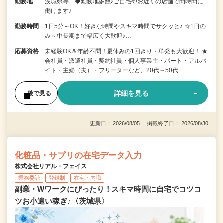
勤務地
茨城県等 ◆勤務地多数♪ご自宅やお近くの店舗で間時間に
働けます♪
勤務時間
1日5分～OK！好きな時間やスキマ時間でサクッと♪ ☆1日の
み～中長期まで幅広く大歓迎♪…
応募資格
未経験OK＆年齢不問！夏休みの1回きり・単発も大歓迎！ ★
会社員・派遣社員・契約社員・個人事業主・パート・アルバ
イト・主婦（夫）・フリーターなど、20代～50代…
詳細を見る
後で見る
更新日： 2026/08/05 掲載終了日： 2026/08/30
化粧品・サプリの在宅データ入力
株式会社リアル・フェイス
業務委託
登録制
在宅・内職
副業・Wワークにぴったり！スキマ時間に自宅でコツコ
ツお小遣い稼ぎ♪〈茨城県〉