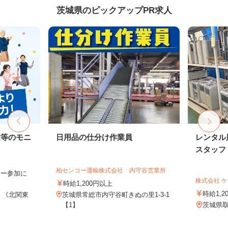
茨城県のピックアップPR求人
験等のモニ
日用品の仕分け作業員
レンタル
スタッフ
柏センコー運輸株式会社 内守谷営業所
ター参加に
株式会社 
時給1,200円以上
時給1,2
 《北関東
茨城県常総市内守谷町きぬの里1-3-1
【1】
茨城県取