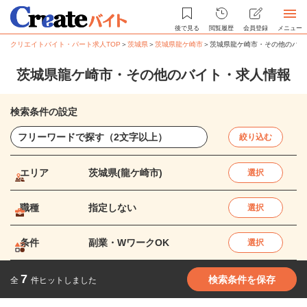
後で見る
閲覧履歴
会員登録
メニュー
クリエイトバイト・パート求人TOP
＞
茨城県
＞
茨城県龍ケ崎市
＞
茨城県龍ケ崎市・その他のバイ
茨城県龍ケ崎市・その他のバイト・求人情報
検索条件の設定
絞り込む
エリア
茨城県(龍ケ崎市)
選択
職種
指定しない
選択
条件
副業・WワークOK
選択
7
検索条件を保存
全
件ヒットしました