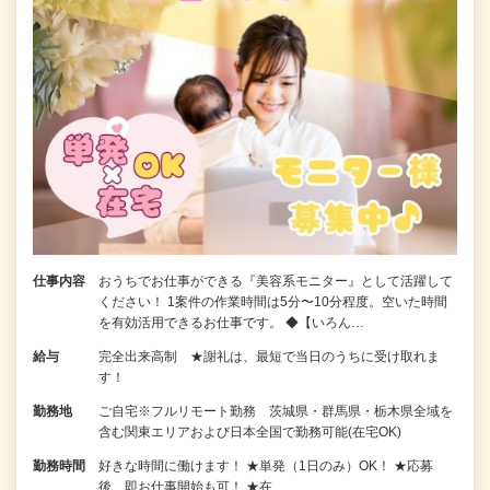
仕事内容
おうちでお仕事ができる『美容系モニター』として活躍して
ください！ 1案件の作業時間は5分〜10分程度。空いた時間
を有効活用できるお仕事です。 ◆【いろん…
給与
完全出来高制 ★謝礼は、最短で当日のうちに受け取れま
す！
勤務地
ご自宅※フルリモート勤務 茨城県・群馬県・栃木県全域を
含む関東エリアおよび日本全国で勤務可能(在宅OK)
勤務時間
好きな時間に働けます！ ★単発（1日のみ）OK！ ★応募
後、即お仕事開始も可！ ★在…