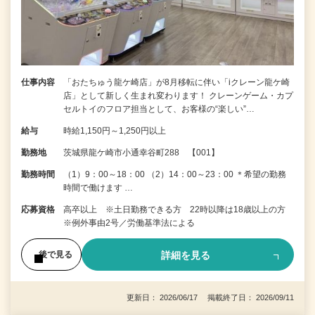
仕事内容
「おたちゅう龍ケ崎店」が8月移転に伴い「iクレーン龍ケ崎
店」として新しく生まれ変わります！ クレーンゲーム・カプ
セルトイのフロア担当として、お客様の“楽しい”…
給与
時給1,150円～1,250円以上
勤務地
茨城県龍ケ崎市小通幸谷町288 【001】
勤務時間
（1）9：00～18：00 （2）14：00～23：00 ＊希望の勤務
時間で働けます …
応募資格
高卒以上 ※土日勤務できる方 22時以降は18歳以上の方
※例外事由2号／労働基準法による
詳細を見る
後で見る
更新日： 2026/06/17 掲載終了日： 2026/09/11