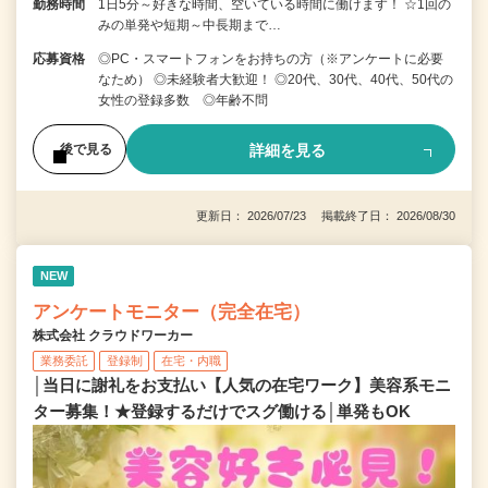
勤務時間
1日5分～好きな時間、空いている時間に働けます！ ☆1回の
みの単発や短期～中長期まで…
応募資格
◎PC・スマートフォンをお持ちの方（※アンケートに必要
なため） ◎未経験者大歓迎！ ◎20代、30代、40代、50代の
女性の登録多数 ◎年齢不問
詳細を見る
後で見る
更新日： 2026/07/23 掲載終了日： 2026/08/30
NEW
アンケートモニター（完全在宅）
株式会社 クラウドワーカー
業務委託
登録制
在宅・内職
│当日に謝礼をお支払い【人気の在宅ワーク】美容系モニ
ター募集！★登録するだけでスグ働ける│単発もOK