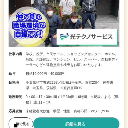
仕事内容
学校、役所、市民ホール、ショッピングセンター、ホテル、
病院、介護施設、マンション、ビル、スーパー、自動車ディ
ーラーなどの建物点検や検査をお願いいたします。 …
給与
日給10,000円～40,000円
勤務地
千葉県柏市布施2193／現場は千葉県、東京23区、神奈川
県、埼玉県、茨城県 ※直行直帰OK
勤務時間
9：00～17：30の間で1日3時間～6時間 ※現場による 【勤
務】 週1日～OK
応募資格
未経験者大歓迎 学歴・性別・資格不問 WワークOK
詳細を見る
後で見る