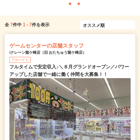
7
1
-
7
全
件中
件を表示
ゲームセンターの店舗スタッフ
iクレーン龍ケ崎店（旧 おたちゅう龍ケ崎店）
アルバイト
フルタイムで安定収入♪＼８月グランドオープン／パワー
アップした店舗で一緒に働く仲間を大募集！！