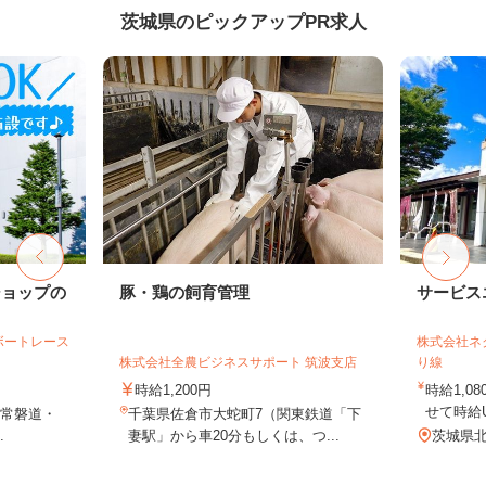
茨城県のピックアップPR求人
ショップの
豚・鶏の飼育管理
サービス
ボートレース
株式会社ネ
株式会社全農ビジネスサポート 筑波支店
り線
時給1,200円
時給1,
せて時給
（常磐道・
千葉県佐倉市大蛇町7（関東鉄道「下
.
妻駅」から車20分もしくは、つ...
茨城県北