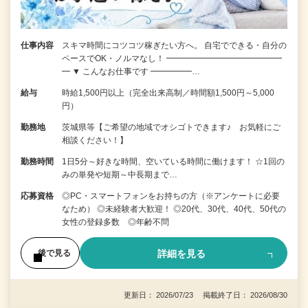
仕事内容
スキマ時間にコツコツ稼ぎたい方へ。 自宅でできる・自分の
ペースでOK・ノルマなし！ ━━━━━━━━━━━━━━
━ ▼ こんなお仕事です ━━━━━…
給与
時給1,500円以上（完全出来高制／時間額1,500円～5,000
円）
勤務地
茨城県等【ご希望の地域でオシゴトできます♪ お気軽にご
相談ください！】
勤務時間
1日5分～好きな時間、空いている時間に働けます！ ☆1回の
みの単発や短期～中長期まで…
応募資格
◎PC・スマートフォンをお持ちの方（※アンケートに必要
なため） ◎未経験者大歓迎！ ◎20代、30代、40代、50代の
女性の登録多数 ◎年齢不問
詳細を見る
後で見る
更新日： 2026/07/23 掲載終了日： 2026/08/30