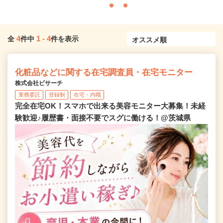
4
1
-
4
全
件中
件を表示
化粧品などに関する在宅調査員・在宅モニター
株式会社ビサーチ
業務委託
登録制
在宅・内職
完全在宅OK！スマホで出来る美容モニター大募集！未経
験歓迎♪履歴書・面接不要でスグに働ける！@茨城県