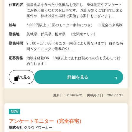
仕事内容
健康食品を食べたり化粧品を使用し、身体測定やアンケート
にお答え頂くなどのお仕事です。 来所が無くご自宅で出来る
案件や、弊社以外の場所で実施する案件もございます…
給与
5,000円以上（1回のモニター参加につき） ※完全出来高制
勤務地
茨城県、群馬県、栃木県 《北関東エリア》
勤務時間
9：00～17：00（モニター内容により異なります） 好きな時
間＆タイミングで勤務OK！…
応募資格
治験未経験OK 18歳以上であれば初めての方も安心して始
められます！
詳細を見る
後で見る
更新日： 2026/07/21 掲載終了日： 2026/11/13
NEW
アンケートモニター（完全在宅）
株式会社 クラウドワーカー