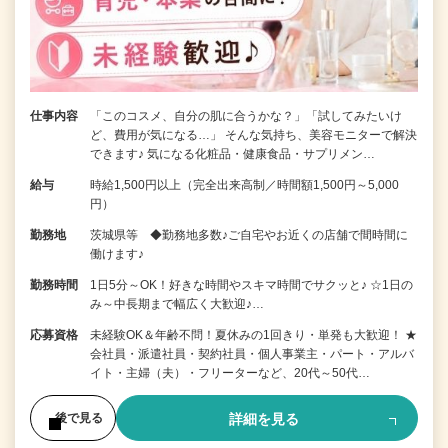
仕事内容
「このコスメ、自分の肌に合うかな？」「試してみたいけ
ど、費用が気になる…」 そんな気持ち、美容モニターで解決
できます♪ 気になる化粧品・健康食品・サプリメン…
給与
時給1,500円以上（完全出来高制／時間額1,500円～5,000
円）
勤務地
茨城県等 ◆勤務地多数♪ご自宅やお近くの店舗で間時間に
働けます♪
勤務時間
1日5分～OK！好きな時間やスキマ時間でサクッと♪ ☆1日の
み～中長期まで幅広く大歓迎♪…
応募資格
未経験OK＆年齢不問！夏休みの1回きり・単発も大歓迎！ ★
会社員・派遣社員・契約社員・個人事業主・パート・アルバ
イト・主婦（夫）・フリーターなど、20代～50代…
詳細を見る
後で見る