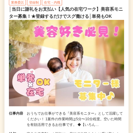
業務委託
登録制
在宅・内職
│当日に謝礼をお支払い【人気の在宅ワーク】美容系モニ
ター募集！★登録するだけでスグ働ける│単発もOK
仕事内容
おうちでお仕事ができる『美容系モニター』として活躍して
ください！ 1案件の作業時間は5分〜10分程度。空いた時間
を有効活用できるお仕事です。 ◆【いろん…