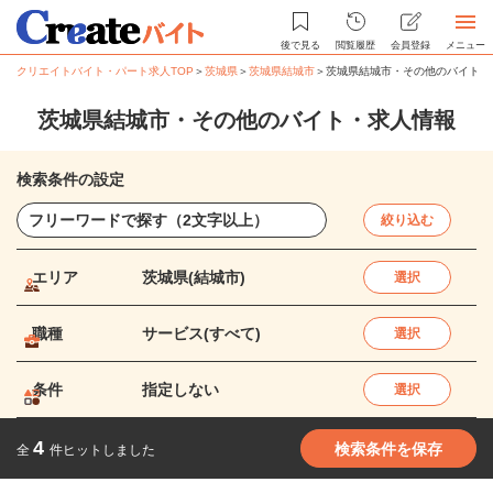
後で見る
閲覧履歴
会員登録
メニュー
クリエイトバイト・パート求人TOP
＞
茨城県
＞
茨城県結城市
＞
茨城県結城市・その他のバイト・
茨城県結城市・その他のバイト・求人情報
検索条件の設定
絞り込む
エリア
茨城県(結城市)
選択
職種
サービス(すべて)
選択
条件
指定しない
選択
4
検索条件を保存
全
件ヒットしました