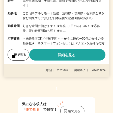
給与
完全出来高制 ★謝礼は、最短で当日のうちに受け取れま
す！
勤務地
ご自宅※フルリモート勤務 茨城県・群馬県・栃木県全域を
含む関東エリアおよび日本全国で勤務可能(在宅OK)
勤務時間
好きな時間に働けます！ ★単発（1日のみ）OK！ ★応募
後、即お仕事開始も可！ ★在…
応募資格
＜未経験者OK／年齢不問＞⇒★特に20代〜50代の女性の登
録多数★ ※スマートフォンもしくはパソコンをお持ちの方
詳細を見る
後で見る
更新日： 2026/07/31 掲載終了日： 2026/08/24
1
気になる求人は
「
後で見る
」で保存！