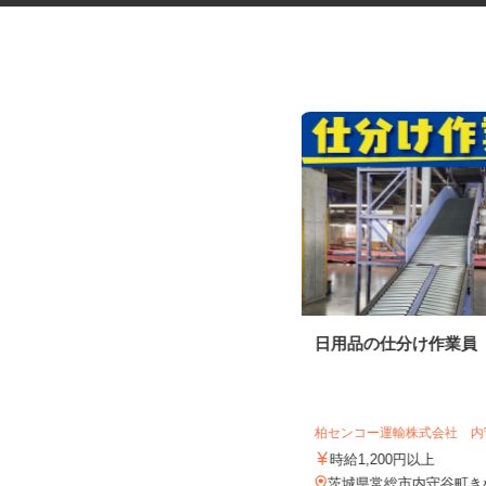
セルフガソリンスタンドの店舗
日用品の仕分け作業員
スタッフ
オブリステーション坂東神田山 セルフ
サービス
柏センコー運輸株式会社 
時給1,100円～1,300円＋歩合 ※働
き方による ★危険物取...
時給1,200円以上