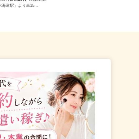
坂東市神田山1386（関東鉄道
茨城県常総市内守谷町きぬの里1-3-1
水海道駅」より車15...
【1】