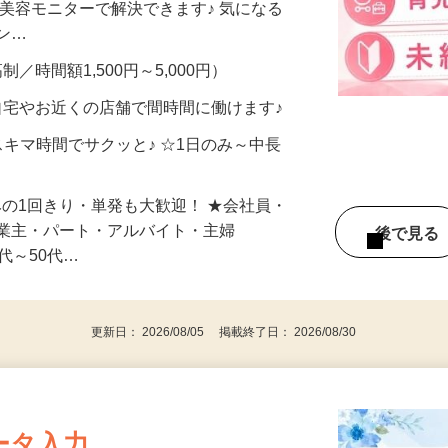
合うかな？」「試してみたいけど、費用が
、美容モニターで解決できます♪ 気になる
メン…
制／時間額1,500円～5,000円）
自宅やお近くの店舗で間時間に働けます♪
スキマ時間でサクッと♪ ☆1日のみ～中長
みの1回きり・単発も大歓迎！ ★会社員・
事業主・パート・アルバイト・主婦
後で見
代～50代…
更新日： 2026/08/05 掲載終了日： 2026/08/30