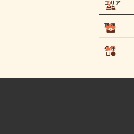
エリア
職種
条件