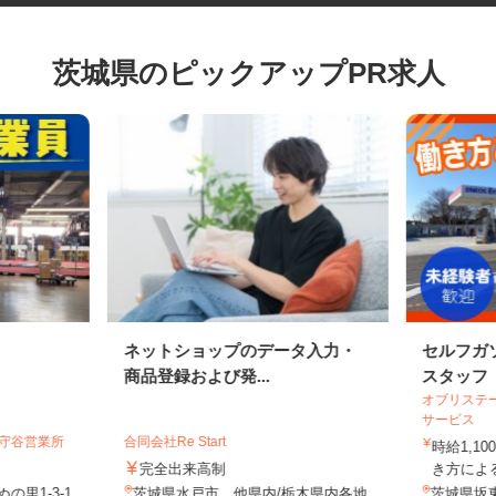
茨城県のピックアップPR求人
ネットショップのデータ入力・
セルフ
商品登録および発...
スタッ
オブリス
サービス
内守谷営業所
合同会社Re Start
時給1,
完全出来高制
き方に