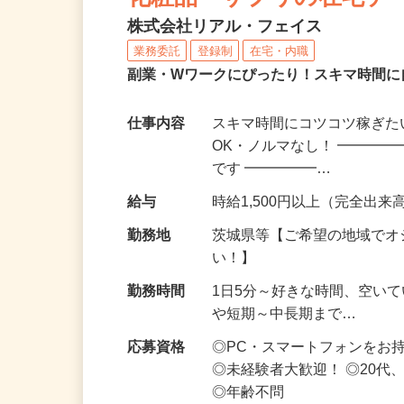
化粧品・サプリの在宅デ
株式会社リアル・フェイス
業務委託
登録制
在宅・内職
副業・Wワークにぴったり！スキマ時間に
仕事内容
スキマ時間にコツコツ稼ぎた
OK・ノルマなし！ ━━━━
です ━━━━━…
給与
時給1,500円以上（完全出来高
勤務地
茨城県等【ご希望の地域でオ
い！】
勤務時間
1日5分～好きな時間、空い
や短期～中長期まで…
応募資格
◎PC・スマートフォンをお