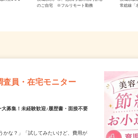
の里1-3-1
茨城県水戸市、他県内/栃木県内各地
茨城県
のご自宅 ※フルリモート勤務
常総線「
調査員・在宅モニター
ー大募集！未経験歓迎♪履歴書・面接不要