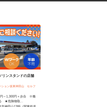
ガソリンスタンドの店舗
日用品の仕分け作業員
フ
テーション坂東神田山 セルフ
柏センコー運輸株式会社 内守谷営業所
100円～1,300円＋歩合 ※働
よる ★危険物取...
時給1,200円以上