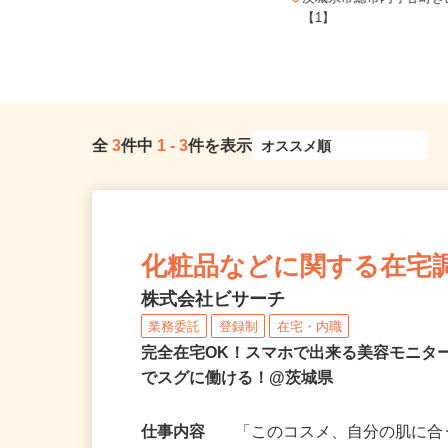
茨城県坂東市神田山1386（関東鉄道
茨城県常総市内守谷町きぬ
常総線「水海道駅」より車15...
【1】
全
3
件中
1
-
3
件を表示
化粧品などに関する在宅
株式会社ビサーチ
業務委託
登録制
在宅・内職
完全在宅OK！スマホで出来る美容モニタ
でスグに働ける！@茨城県