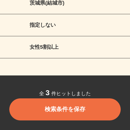
茨城県(結城市)
指定しない
女性5割以上
3
全
件ヒットしました
検索条件を保存