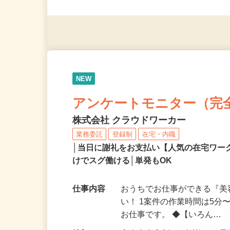
◎未経験者大歓迎！ ◎20代
◎年齢不問
NEW
アンケートモニター（完
株式会社 クラウドワーカー
業務委託
登録制
在宅・内職
│当日に謝礼をお支払い【人気の在宅ワ
けでスグ働ける│単発もOK
仕事内容
おうちでお仕事ができる『
い！ 1案件の作業時間は5