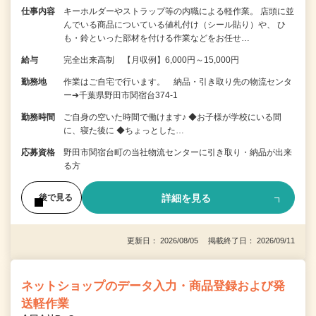
仕事内容
キーホルダーやストラップ等の内職による軽作業。 店頭に並
んでいる商品についている値札付け（シール貼り）や、 ひ
も・鈴といった部材を付ける作業などをお任せ…
給与
完全出来高制 【月収例】6,000円～15,000円
勤務地
作業はご自宅で行います。 納品・引き取り先の物流センタ
ー➔千葉県野田市関宿台374-1
勤務時間
ご自身の空いた時間で働けます♪ ◆お子様が学校にいる間
に、寝た後に ◆ちょっとした…
応募資格
野田市関宿台町の当社物流センターに引き取り・納品が出来
る方
詳細を見る
後で見る
更新日： 2026/08/05 掲載終了日： 2026/09/11
ネットショップのデータ入力・商品登録および発
送軽作業