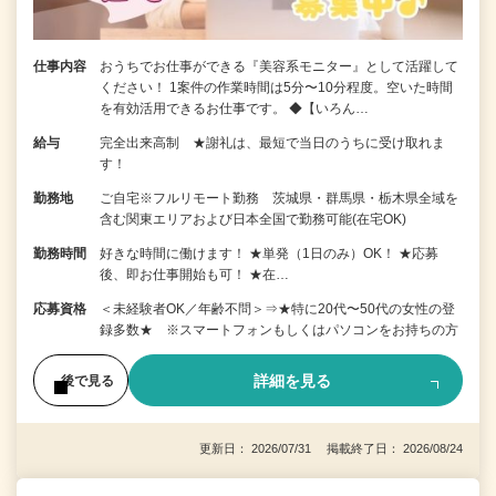
仕事内容
おうちでお仕事ができる『美容系モニター』として活躍して
ください！ 1案件の作業時間は5分〜10分程度。空いた時間
を有効活用できるお仕事です。 ◆【いろん…
給与
完全出来高制 ★謝礼は、最短で当日のうちに受け取れま
す！
勤務地
ご自宅※フルリモート勤務 茨城県・群馬県・栃木県全域を
含む関東エリアおよび日本全国で勤務可能(在宅OK)
勤務時間
好きな時間に働けます！ ★単発（1日のみ）OK！ ★応募
後、即お仕事開始も可！ ★在…
応募資格
＜未経験者OK／年齢不問＞⇒★特に20代〜50代の女性の登
録多数★ ※スマートフォンもしくはパソコンをお持ちの方
詳細を見る
後で見る
更新日： 2026/07/31 掲載終了日： 2026/08/24