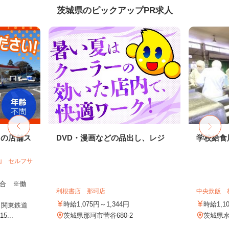
茨城県のピックアップPR求人
ドの店舗ス
DVD・漫画などの品出し、レジ
学校給食
山 セルフサ
＋歩合 ※働
利根書店 那珂店
中央炊飯 
時給1,075円～1,344円
時給1,
（関東鉄道
...
茨城県那珂市菅谷680-2
茨城県水