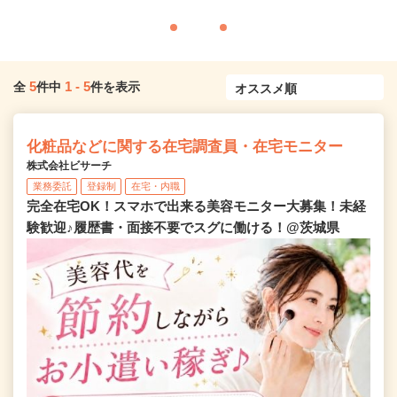
5
1
-
5
全
件中
件を表示
化粧品などに関する在宅調査員・在宅モニター
株式会社ビサーチ
業務委託
登録制
在宅・内職
完全在宅OK！スマホで出来る美容モニター大募集！未経
験歓迎♪履歴書・面接不要でスグに働ける！@茨城県