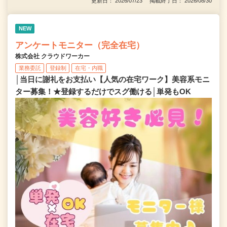
更新日： 2026/07/23 掲載終了日： 2026/08/30
NEW
アンケートモニター（完全在宅）
株式会社 クラウドワーカー
業務委託
登録制
在宅・内職
│当日に謝礼をお支払い【人気の在宅ワーク】美容系モニ
ター募集！★登録するだけでスグ働ける│単発もOK