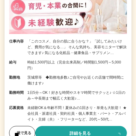
仕事内容
「このコスメ、自分の肌に合うかな？」「試してみたいけ
ど、費用が気になる…」 そんな気持ち、美容モニターで解決
できます♪ 気になる化粧品・健康食品・サプリメン…
給与
時給1,500円以上（完全出来高制／時間額1,500円～5,000
円）
勤務地
茨城県等 ◆勤務地多数♪ご自宅やお近くの店舗で間時間に
働けます♪
勤務時間
1日5分～OK！好きな時間やスキマ時間でサクッと♪ ☆1日の
み～中長期まで幅広く大歓迎♪…
応募資格
未経験OK＆年齢不問！夏休みの1回きり・単発も大歓迎！ ★
会社員・派遣社員・契約社員・個人事業主・パート・アルバ
イト・主婦（夫）・フリーターなど、20代～50代…
詳細を見る
後で見る