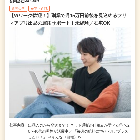
合同会社Re Start
業務委託
在宅・内職
【Wワーク歓迎！】副業で月15万円前後を見込めるフリ
マアプリ出品の運用サポート！未経験／在宅OK
仕事内容
出品入力から発送まで！ ネット通販の仕組みが学べる◎ ＼2
0〜40代の男性が活躍中／ 「毎月の給料に“あと少し”プラス
したい！」 ⇒そんな〈目標〉を…