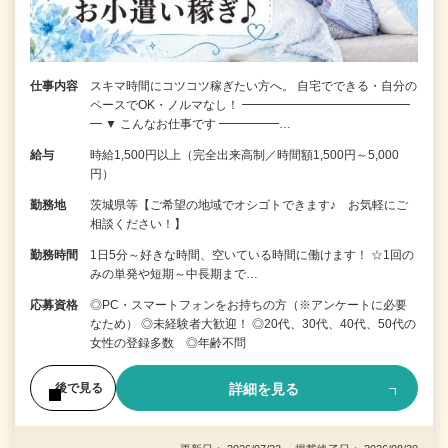
仕事内容
スキマ時間にコツコツ稼ぎたい方へ。 自宅でできる・自分の
ペースでOK・ノルマなし！ ━━━━━━━━━━━━━━
━ ▼ こんなお仕事です ━━━━━…
給与
時給1,500円以上（完全出来高制／時間額1,500円～5,000
円）
勤務地
茨城県等【ご希望の地域でオシゴトできます♪ お気軽にご
相談ください！】
勤務時間
1日5分～好きな時間、空いている時間に働けます！ ☆1回の
みの単発や短期～中長期まで…
応募資格
◎PC・スマートフォンをお持ちの方（※アンケートに必要
なため） ◎未経験者大歓迎！ ◎20代、30代、40代、50代の
女性の登録多数 ◎年齢不問
詳細を見る
後で見る