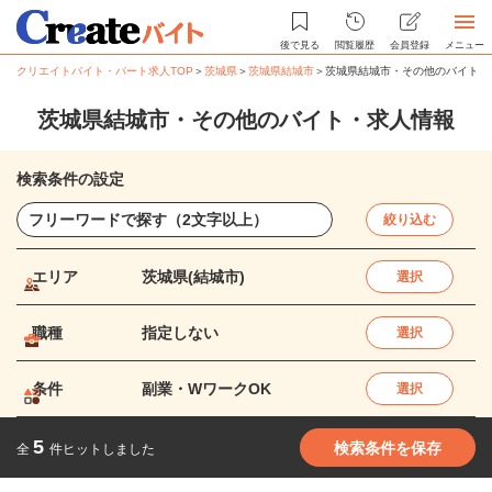
後で見る
閲覧履歴
会員登録
メニュー
クリエイトバイト・パート求人TOP
＞
茨城県
＞
茨城県結城市
＞
茨城県結城市・その他のバイト・
茨城県結城市・その他のバイト・求人情報
検索条件の設定
絞り込む
エリア
茨城県(結城市)
選択
職種
指定しない
選択
条件
副業・WワークOK
選択
5
検索条件を保存
全
件ヒットしました