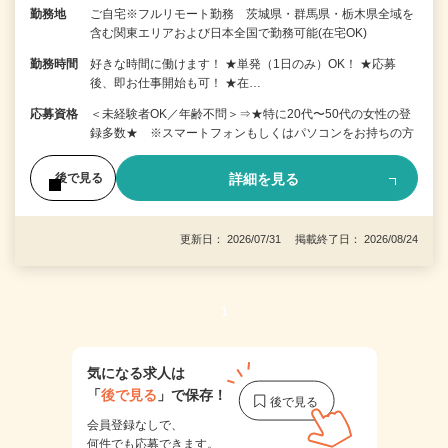
勤務地
ご自宅※フルリモート勤務 茨城県・群馬県・栃木県全域を
含む関東エリアおよび日本全国で勤務可能(在宅OK)
勤務時間
好きな時間に働けます！ ★単発（1日のみ）OK！ ★応募
後、即お仕事開始も可！ ★在…
応募資格
＜未経験者OK／年齢不問＞⇒★特に20代〜50代の女性の登
録多数★ ※スマートフォンもしくはパソコンをお持ちの方
詳細を見る
後で見る
更新日： 2026/07/31 掲載終了日： 2026/08/24
1
気になる求人は
「
後で見る
」で保存！
会員登録なしで、
何件でも応募できます。