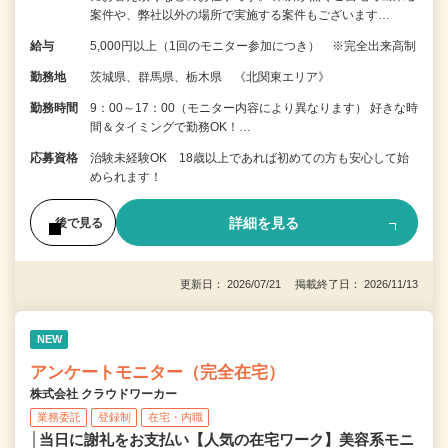
案件や、弊社以外の場所で実施する案件もございます…
給与
5,000円以上（1回のモニター参加につき） ※完全出来高制
勤務地
茨城県、群馬県、栃木県 《北関東エリア》
勤務時間
9：00～17：00（モニター内容により異なります） 好きな時
間＆タイミングで勤務OK！…
応募資格
治験未経験OK 18歳以上であれば初めての方も安心して始
められます！
詳細を見る
後で見る
更新日： 2026/07/21 掲載終了日： 2026/11/13
NEW
アンケートモニター（完全在宅）
株式会社 クラウドワーカー
業務委託
登録制
在宅・内職
│当日に謝礼をお支払い【人気の在宅ワーク】美容系モニ