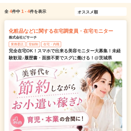
4
1
-
4
全
件中
件を表示
化粧品などに関する在宅調査員・在宅モニター
株式会社ビサーチ
業務委託
登録制
在宅・内職
完全在宅OK！スマホで出来る美容モニター大募集！未経
験歓迎♪履歴書・面接不要でスグに働ける！@茨城県