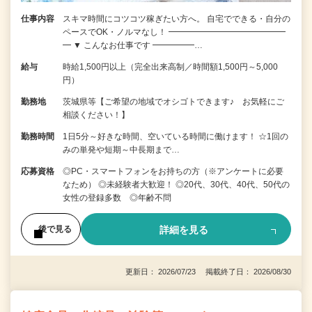
仕事内容
スキマ時間にコツコツ稼ぎたい方へ。 自宅でできる・自分の
ペースでOK・ノルマなし！ ━━━━━━━━━━━━━━
━ ▼ こんなお仕事です ━━━━━…
給与
時給1,500円以上（完全出来高制／時間額1,500円～5,000
円）
勤務地
茨城県等【ご希望の地域でオシゴトできます♪ お気軽にご
相談ください！】
勤務時間
1日5分～好きな時間、空いている時間に働けます！ ☆1回の
みの単発や短期～中長期まで…
応募資格
◎PC・スマートフォンをお持ちの方（※アンケートに必要
なため） ◎未経験者大歓迎！ ◎20代、30代、40代、50代の
女性の登録多数 ◎年齢不問
詳細を見る
後で見る
更新日： 2026/07/23 掲載終了日： 2026/08/30