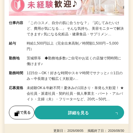
仕事内容
「このコスメ、自分の肌に合うかな？」「試してみたいけ
ど、費用が気になる…」 そんな気持ち、美容モニターで解決
できます♪ 気になる化粧品・健康食品・サプリメン…
給与
時給1,500円以上（完全出来高制／時間額1,500円～5,000
円）
勤務地
茨城県等 ◆勤務地多数♪ご自宅やお近くの店舗で間時間に
働けます♪
勤務時間
1日5分～OK！好きな時間やスキマ時間でサクッと♪ ☆1日の
み～中長期まで幅広く大歓迎♪…
応募資格
未経験OK＆年齢不問！夏休みの1回きり・単発も大歓迎！ ★
会社員・派遣社員・契約社員・個人事業主・パート・アルバ
イト・主婦（夫）・フリーターなど、20代～50代…
詳細を見る
後で見る
更新日： 2026/08/05 掲載終了日： 2026/08/30