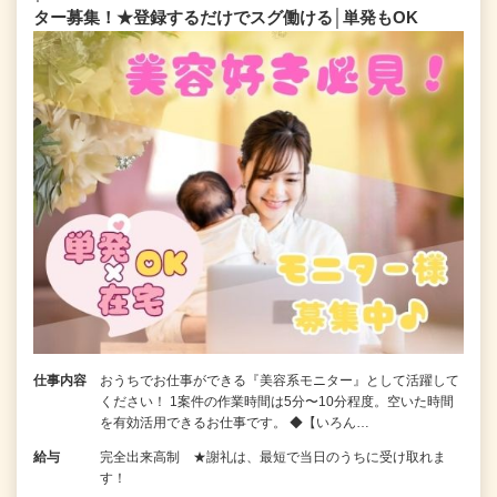
ター募集！★登録するだけでスグ働ける│単発もOK
仕事内容
おうちでお仕事ができる『美容系モニター』として活躍して
ください！ 1案件の作業時間は5分〜10分程度。空いた時間
を有効活用できるお仕事です。 ◆【いろん…
給与
完全出来高制 ★謝礼は、最短で当日のうちに受け取れま
す！