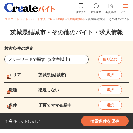
後で見る
閲覧履歴
会員登録
メニュー
クリエイトバイト・パート求人TOP
＞
茨城県
＞
茨城県結城市
＞
茨城県結城市・その他のバイト・
茨城県結城市・その他のバイト・求人情報
検索条件の設定
絞り込む
エリア
茨城県(結城市)
選択
職種
指定しない
選択
条件
子育てママ在籍中
選択
4
検索条件を保存
全
件ヒットしました