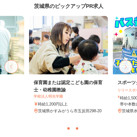
茨城県のピックアップPR求人
保育園または認定こども園の保育
スポーツ
士・幼稚園教諭
リリースポ
学校法人明光学園
時給1,5
時給1,200円以上
帯や本数に
茨城県かすみがうら市五反田298-20
茨城県水