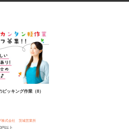
でのピッキング作業（8）
茨城県の保育士および保育補助
者
一般社団法人いばらき保育サポートセン
ター
時給1,074円以上（ご紹介する施設に
ープ株式会社 茨城営業所
より異なります）