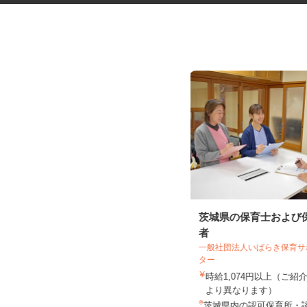
倉庫内でのピッキング作業（8）
茨城県の保育士および
者
一般社団法人いばらき保育
ター
時給1,074円以上（ご
小簱グループ株式会社 茨城営業所
より異なります）