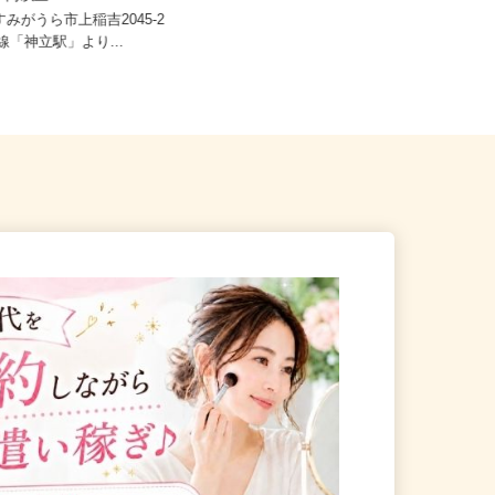
,150円以上
茨城県内の認可保育所・認定こども
すみがうら市上稲吉2045-2
園・地域型保育事業の事業所 ※
磐線「神立駅」より...
勤...