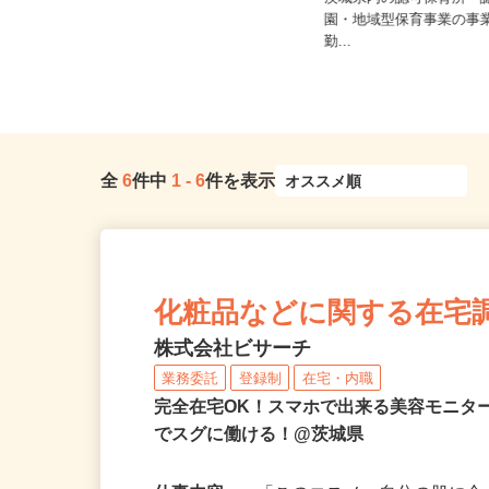
時給1,150円以上
茨城県内の認可保育所・
茨城県かすみがうら市上稲吉2045-2
園・地域型保育事業の事
（JR常磐線「神立駅」より...
勤...
全
6
件中
1
-
6
件を表示
化粧品などに関する在宅
株式会社ビサーチ
業務委託
登録制
在宅・内職
完全在宅OK！スマホで出来る美容モニタ
でスグに働ける！@茨城県