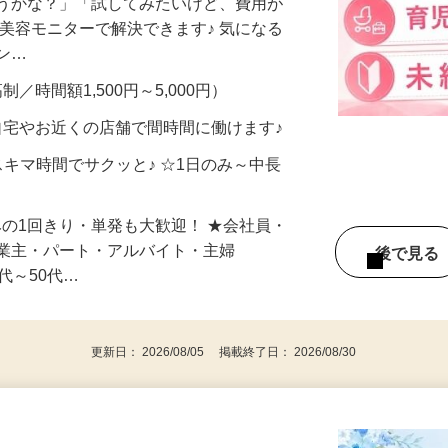
合うかな？」「試してみたいけど、費用が
、美容モニターで解決できます♪ 気になる
メン…
制／時間額1,500円～5,000円）
自宅やお近くの店舗で間時間に働けます♪
スキマ時間でサクッと♪ ☆1日のみ～中長
みの1回きり・単発も大歓迎！ ★会社員・
事業主・パート・アルバイト・主婦
後で見
代～50代…
更新日： 2026/08/05 掲載終了日： 2026/08/30