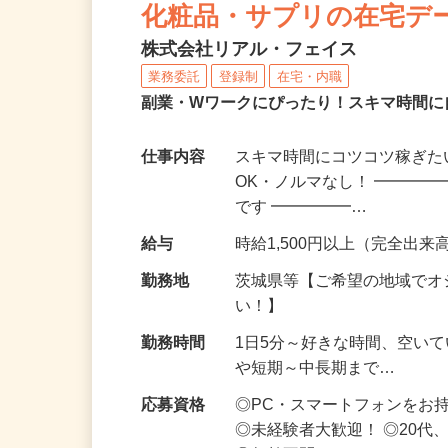
化粧品・サプリの在宅デ
株式会社リアル・フェイス
業務委託
登録制
在宅・内職
副業・Wワークにぴったり！スキマ時間に
仕事内容
スキマ時間にコツコツ稼ぎた
OK・ノルマなし！ ━━━━
です ━━━━━…
給与
時給1,500円以上（完全出来高
勤務地
茨城県等【ご希望の地域でオ
い！】
勤務時間
1日5分～好きな時間、空い
や短期～中長期まで…
応募資格
◎PC・スマートフォンをお