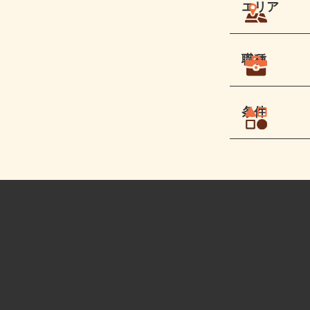
エリア
職種
条件