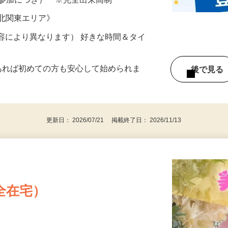
ざいます…
ター参加につき） ※完全出来高制
《北関東エリア》
ー内容により異なります） 好きな時間＆タイ
であれば初めての方も安心して始められま
後で見
更新日： 2026/07/21 掲載終了日： 2026/11/13
全在宅）