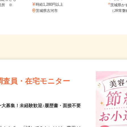
CU《JCEG1C...
時給1
認定こども
時給1,280円以上
業所 ※
茨城県か
茨城県古河市
（JR常
調査員・在宅モニター
ー大募集！未経験歓迎♪履歴書・面接不要