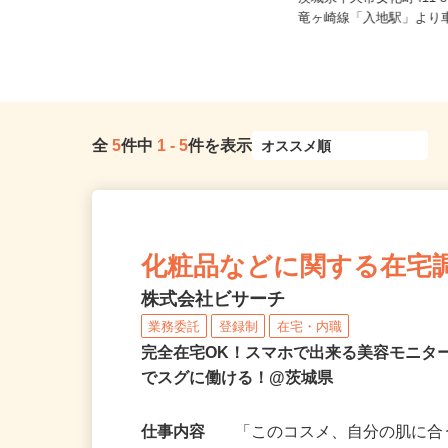
時給1,250円～1,800円
茨城県牛久市女化町411
茨城県小美玉市堅倉899
竜ヶ崎線「入地駅」より車
全
5
件中
1
-
5
件を表示
化粧品などに関する在宅
株式会社ビサーチ
業務委託
登録制
在宅・内職
完全在宅OK！スマホで出来る美容モニタ
でスグに働ける！@茨城県