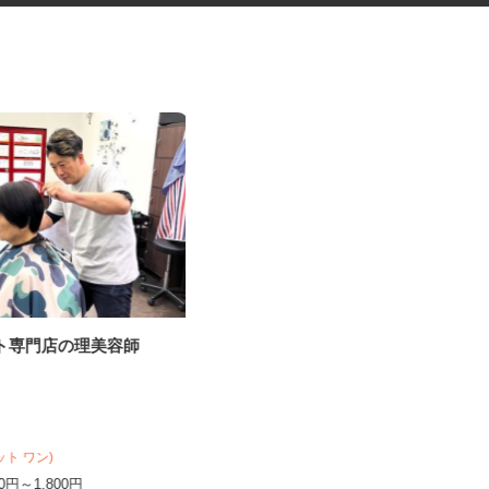
ット専門店の理美容師
セルフガソリンスタンド・コン
ビニの店舗スタッ...
オブリステーション牛久女化南 セルフ
サービス
時給1,150円以上 ※勤務による ★
e(カット ワン)
危険物取扱資格所持者はプラ...