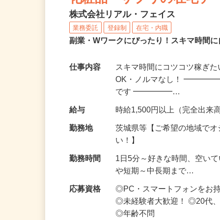
化粧品・サプリの在宅デ
株式会社リアル・フェイス
業務委託
登録制
在宅・内職
副業・Wワークにぴったり！スキマ時間に
仕事内容
スキマ時間にコツコツ稼ぎた
OK・ノルマなし！ ━━━━
です ━━━━━…
給与
時給1,500円以上（完全出来高
勤務地
茨城県等【ご希望の地域でオ
い！】
勤務時間
1日5分～好きな時間、空い
や短期～中長期まで…
応募資格
◎PC・スマートフォンをお