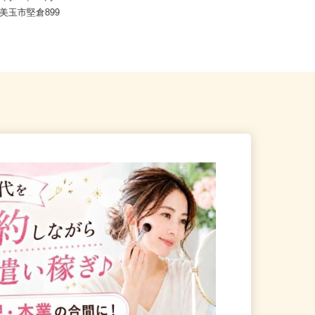
250円～1,800円
茨城県牛久市女化町411-8（関東鉄道
小美玉市堅倉899
竜ヶ崎線「入地駅」より車で...