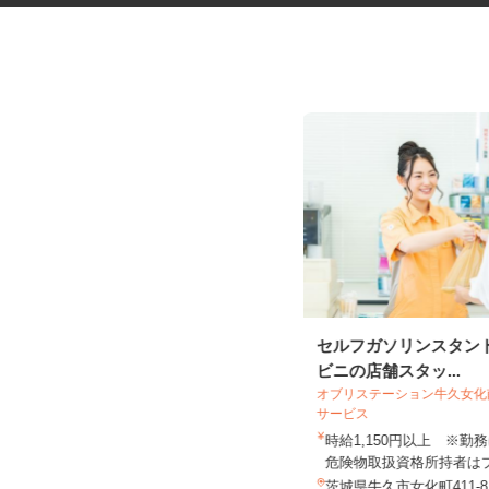
ヘアカット専門店の理美容師
セルフガソリンスタン
ビニの店舗スタッ...
オブリステーション牛久女
サービス
時給1,150円以上 ※
Cut One(カット ワン)
危険物取扱資格所持者はプ