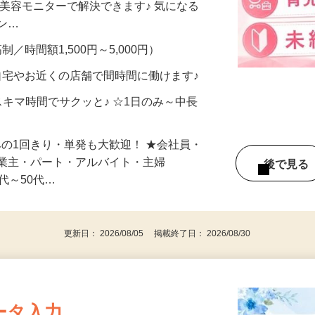
合うかな？」「試してみたいけど、費用が
、美容モニターで解決できます♪ 気になる
メン…
制／時間額1,500円～5,000円）
自宅やお近くの店舗で間時間に働けます♪
スキマ時間でサクッと♪ ☆1日のみ～中長
みの1回きり・単発も大歓迎！ ★会社員・
事業主・パート・アルバイト・主婦
後で見
代～50代…
更新日： 2026/08/05 掲載終了日： 2026/08/30