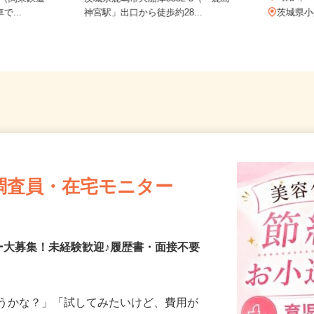
時給1,
-8（関東鉄道
茨城県鹿嶋市大船津3332-5（「鹿島
で...
神宮駅」出口から徒歩約28...
茨城県
調査員・在宅モニター
ー大募集！未経験歓迎♪履歴書・面接不要