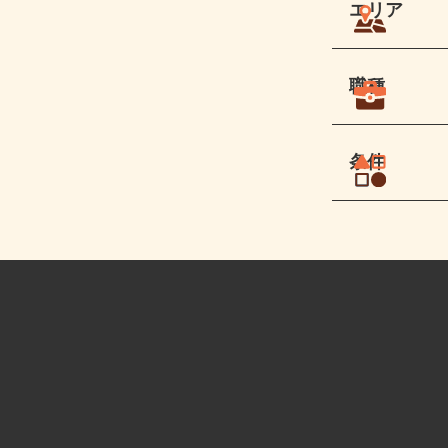
エリア
職種
条件