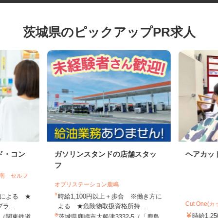
茨城県のピックアップPR求人
ド・コン
ガソリンスタンドの店舗スタッ
ヘアカ
フ
化南 セルフ
オブリステーション鹿嶋
勤務による ★
時給1,100円以上＋歩合 ※働き方に
Cut On
ラ...
よる ★危険物取扱資格所持...